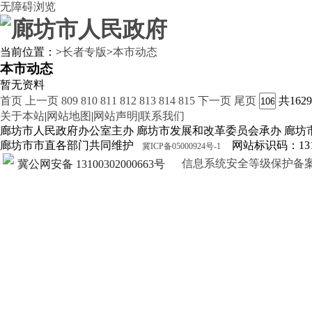
无障碍浏览
当前位置：
>
长者专版
>
本市动态
本市动态
暂无资料
首页
上一页
809
810
811
812
813
814
815
下一页
尾页
共162
关于本站
|
网站地图
|
网站声明
|
联系我们
廊坊市人民政府办公室主办 廊坊市发展和改革委员会承办 廊坊
廊坊市市直各部门共同维护
网站标识码：1310
冀ICP备05000924号-1
信息系统安全等级保护备案证明13
冀公网安备 13100302000663号