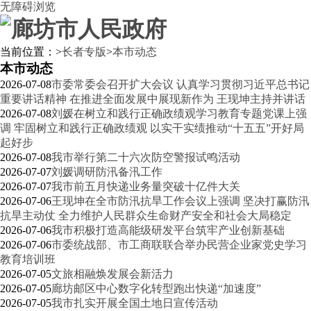
无障碍浏览
当前位置：
>
长者专版
>
本市动态
本市动态
2026-07-08
市委常委会召开扩大会议 认真学习贯彻习近平总书记
重要讲话精神 在推进全面发展中展现新作为 王现坤主持并讲话
2026-07-08
刘媛在树立和践行正确政绩观学习教育专题党课上强
调 牢固树立和践行正确政绩观 以实干实绩推动“十五五”开好局
起好步
2026-07-08
我市举行第二十六次防空警报试鸣活动
2026-07-07
刘媛调研防汛备汛工作
2026-07-07
我市前五月快递业务量突破十亿件大关
2026-07-06
王现坤在全市防汛抗旱工作会议上强调 坚决打赢防汛
抗旱主动仗 全力维护人民群众生命财产安全和社会大局稳定
2026-07-06
我市积极打造高能级研发平台筑牢产业创新基础
2026-07-06
市委统战部、市工商联联合举办民营企业家党史学习
教育培训班
2026-07-05
文旅相融焕发展会新活力
2026-07-05
廊坊邮区中心数字化转型跑出快递“加速度”
2026-07-05
我市扎实开展全国土地日宣传活动