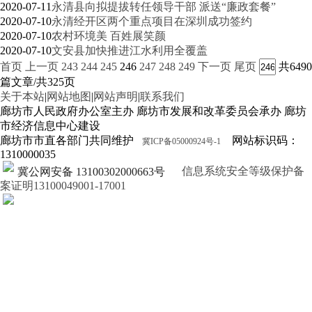
2020-07-11
永清县向拟提拔转任领导干部 派送“廉政套餐”
2020-07-10
永清经开区两个重点项目在深圳成功签约
2020-07-10
农村环境美 百姓展笑颜
2020-07-10
文安县加快推进江水利用全覆盖
首页
上一页
243
244
245
246
247
248
249
下一页
尾页
共6490
篇文章/共325页
关于本站
|
网站地图
|
网站声明
|
联系我们
廊坊市人民政府办公室主办 廊坊市发展和改革委员会承办 廊坊
市经济信息中心建设
廊坊市市直各部门共同维护
网站标识码：
冀ICP备05000924号-1
1310000035
信息系统安全等级保护备
冀公网安备 13100302000663号
案证明13100049001-17001