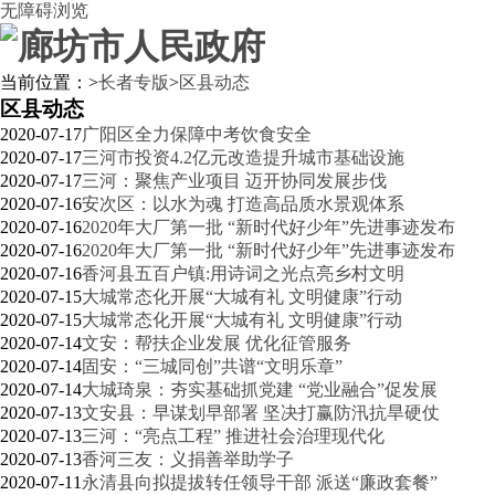
无障碍浏览
当前位置：
>
长者专版
>
区县动态
区县动态
2020-07-17
广阳区全力保障中考饮食安全
2020-07-17
三河市投资4.2亿元改造提升城市基础设施
2020-07-17
三河：聚焦产业项目 迈开协同发展步伐
2020-07-16
安次区：以水为魂 打造高品质水景观体系
2020-07-16
2020年大厂第一批 “新时代好少年”先进事迹发布
2020-07-16
2020年大厂第一批 “新时代好少年”先进事迹发布
2020-07-16
香河县五百户镇:用诗词之光点亮乡村文明
2020-07-15
大城常态化开展“大城有礼 文明健康”行动
2020-07-15
大城常态化开展“大城有礼 文明健康”行动
2020-07-14
文安：帮扶企业发展 优化征管服务
2020-07-14
固安：“三城同创”共谱“文明乐章”
2020-07-14
大城琦泉：夯实基础抓党建 “党业融合”促发展
2020-07-13
文安县：早谋划早部署 坚决打赢防汛抗旱硬仗
2020-07-13
三河：“亮点工程” 推进社会治理现代化
2020-07-13
香河三友：义捐善举助学子
2020-07-11
永清县向拟提拔转任领导干部 派送“廉政套餐”