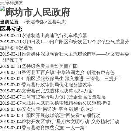
无障碍浏览
当前位置：
>
长者专版
>
区县动态
区县动态
2019-03-11
永清制造出高速飞行列车模拟器
2019-03-11
3月9日及1—9日广阳区和安次区12个乡镇空气质量分
组排名情况通报
2019-03-11
推进媒体深度融合壮大主流舆论阵地——访文安县委
书记陈玉亮
2019-03-11
坚持绿色发展共绘美丽广阳
2019-03-11
香河县五百户镇“中华诗词之乡”创建有声有色
2019-03-09
广阳区强服务保民生 深入推进“三深化、三提升”
2019-03-09
香河县行政审批局优化服务提效率
2019-03-08
文安县已完成造林地块整地2.4万亩
2019-03-07
三河市13项行动力促民营企业高质量发展
2019-03-07
大城县人武部弘扬雷锋精神做公民道德楷模
2019-03-06
安次法院“易送达”平台 破解“送达难”
2019-03-05
广阳区开展散煤治理“回头看”专项行动
2019-03-04
廊坊开发区举行“星期六文明行动”义务植树活动
2019-03-01
香河县教育扶贫实施“一人一策”