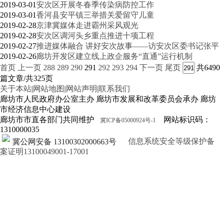
2019-03-01
安次区开展冬春季传染病防控工作
2019-03-01
香河县安平镇三举措关爱留守儿童
2019-02-28
京津冀媒体走进霸州采风观光
2019-02-28
安次区调河头乡重点推进十项工程
2019-02-27
推进媒体融合 讲好安次故事——访安次区委书记张平
2019-02-26
廊坊开发区建立线上政企服务“直通”运行机制
首页
上一页
288
289
290
291
292
293
294
下一页
尾页
共6490
篇文章/共325页
关于本站
|
网站地图
|
网站声明
|
联系我们
廊坊市人民政府办公室主办 廊坊市发展和改革委员会承办 廊坊
市经济信息中心建设
廊坊市市直各部门共同维护
网站标识码：
冀ICP备05000924号-1
1310000035
信息系统安全等级保护备
冀公网安备 13100302000663号
案证明13100049001-17001