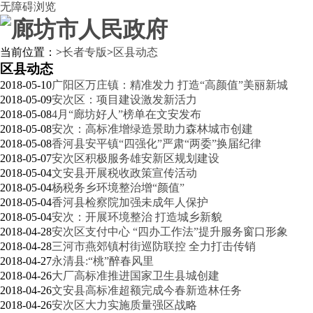
无障碍浏览
当前位置：
>
长者专版
>
区县动态
区县动态
2018-05-10
广阳区万庄镇：精准发力 打造“高颜值”美丽新城
2018-05-09
安次区：项目建设激发新活力
2018-05-08
4月“廊坊好人”榜单在文安发布
2018-05-08
安次：高标准增绿造景助力森林城市创建
2018-05-08
香河县安平镇“四强化”严肃“两委”换届纪律
2018-05-07
安次区积极服务雄安新区规划建设
2018-05-04
文安县开展税收政策宣传活动
2018-05-04
杨税务乡环境整治增“颜值”
2018-05-04
香河县检察院加强未成年人保护
2018-05-04
安次：开展环境整治 打造城乡新貌
2018-04-28
安次区支付中心 “四办工作法”提升服务窗口形象
2018-04-28
三河市燕郊镇村街巡防联控 全力打击传销
2018-04-27
永清县:“桃”醉春风里
2018-04-26
大厂高标准推进国家卫生县城创建
2018-04-26
文安县高标准超额完成今春新造林任务
2018-04-26
安次区大力实施质量强区战略