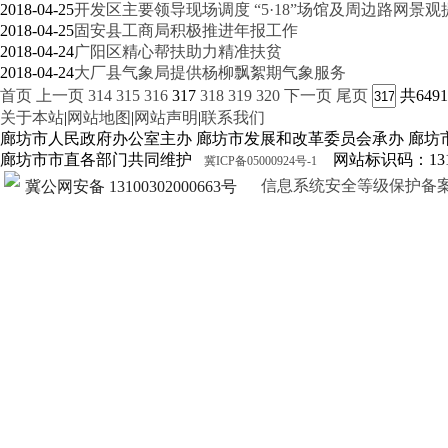
2018-04-25
开发区主要领导现场调度 “5·18”场馆及周边路网景
2018-04-25
固安县工商局积极推进年报工作
2018-04-24
广阳区精心帮扶助力精准扶贫
2018-04-24
大厂县气象局提供杨柳飘絮期气象服务
首页
上一页
314
315
316
317
318
319
320
下一页
尾页
共649
关于本站
|
网站地图
|
网站声明
|
联系我们
廊坊市人民政府办公室主办 廊坊市发展和改革委员会承办 廊坊
廊坊市市直各部门共同维护
网站标识码：1310
冀ICP备05000924号-1
信息系统安全等级保护备案证明13
冀公网安备 13100302000663号