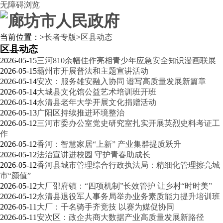
无障碍浏览
当前位置：
>
长者专版
>
区县动态
区县动态
2026-05-15
三河810余幅佳作亮相青少年应急安全知识漫画联展
2026-05-15
霸州市开展普法和主题宣讲活动
2026-05-14
安次：服务雄安融入协同 谱写高质量发展新篇章
2026-05-14
大城县文化馆公益艺术培训班开班
2026-05-14
永清县老年大学开展文化捐赠活动
2026-05-13
广阳区持续推进环境整治
2026-05-12
三河市委办公室党史研究室扎实开展英烈史料考证工
作
2026-05-12
香河：智慧家居“上新” 产业集群提质跃升
2026-05-12
法治宣讲进校园 守护青春助成长
2026-05-12
香河县城市管理综合行政执法局：精细化管理擦亮城
市“颜值”
2026-05-12
大厂邵府镇：“四项机制”长效管护 让乡村“时时美”
2026-05-12
永清县退役军人事务局举办业务素质能力提升培训班
2026-05-11
大厂：千名骑手齐竞技 以赛为媒促协同
2026-05-11
安次区：政企共商大数据产业高质量发展新路径