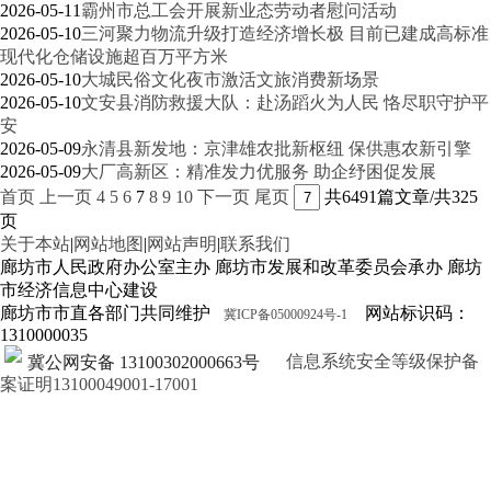
2026-05-11
霸州市总工会开展新业态劳动者慰问活动
2026-05-10
三河聚力物流升级打造经济增长极 目前已建成高标准
现代化仓储设施超百万平方米
2026-05-10
大城民俗文化夜市激活文旅消费新场景
2026-05-10
文安县消防救援大队：赴汤蹈火为人民 恪尽职守护平
安
2026-05-09
永清县新发地：京津雄农批新枢纽 保供惠农新引擎
2026-05-09
大厂高新区：精准发力优服务 助企纾困促发展
首页
上一页
4
5
6
7
8
9
10
下一页
尾页
共6491篇文章/共325
页
关于本站
|
网站地图
|
网站声明
|
联系我们
廊坊市人民政府办公室主办 廊坊市发展和改革委员会承办 廊坊
市经济信息中心建设
廊坊市市直各部门共同维护
网站标识码：
冀ICP备05000924号-1
1310000035
信息系统安全等级保护备
冀公网安备 13100302000663号
案证明13100049001-17001