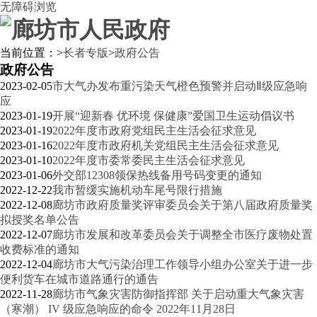
无障碍浏览
当前位置：
>
长者专版
>
政府公告
政府公告
2023-02-05
市大气办发布重污染天气橙色预警并启动Ⅱ级应急响
应
2023-01-19
开展“迎新春 优环境 保健康”爱国卫生运动倡议书
2023-01-19
2022年度市政府党组民主生活会征求意见
2023-01-16
2022年度市政府机关党组民主生活会征求意见
2023-01-10
2022年度市委常委民主生活会征求意见
2023-01-06
外交部12308领保热线备用号码变更的通知
2022-12-22
我市暂缓实施机动车尾号限行措施
2022-12-08
廊坊市政府质量奖评审委员会关于第八届政府质量奖
拟授奖名单公告
2022-12-07
廊坊市发展和改革委员会关于调整全市医疗废物处置
收费标准的通知
2022-12-04
廊坊市大气污染治理工作领导小组办公室关于进一步
便利货车在城市道路通行的通告
2022-11-28
廊坊市气象灾害防御指挥部 关于启动重大气象灾害
（寒潮） IV 级应急响应的命令 2022年11月28日