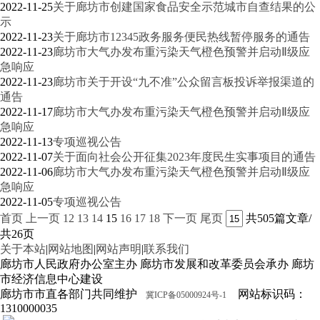
2022-11-25
关于廊坊市创建国家食品安全示范城市自查结果的公
示
2022-11-23
关于廊坊市12345政务服务便民热线暂停服务的通告
2022-11-23
廊坊市大气办发布重污染天气橙色预警并启动Ⅱ级应
急响应
2022-11-23
廊坊市关于开设“九不准”公众留言板投诉举报渠道的
通告
2022-11-17
廊坊市大气办发布重污染天气橙色预警并启动Ⅱ级应
急响应
2022-11-13
专项巡视公告
2022-11-07
关于面向社会公开征集2023年度民生实事项目的通告
2022-11-06
廊坊市大气办发布重污染天气橙色预警并启动Ⅱ级应
急响应
2022-11-05
专项巡视公告
首页
上一页
12
13
14
15
16
17
18
下一页
尾页
共505篇文章/
共26页
关于本站
|
网站地图
|
网站声明
|
联系我们
廊坊市人民政府办公室主办 廊坊市发展和改革委员会承办 廊坊
市经济信息中心建设
廊坊市市直各部门共同维护
网站标识码：
冀ICP备05000924号-1
1310000035