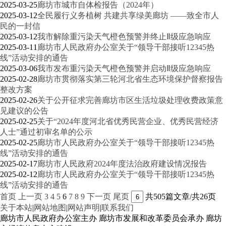
2025-03-25
廊坊市城市自体检报告（2024年）
2025-03-12
全民履行义务植树 共建共享绿美廊坊 ——致全市人
民的一封信
2025-03-12
我市解除重污染天气橙色预警并终止Ⅱ级应急响应
2025-03-11
廊坊市人民政府办公室关于“领导干部接听12345热
线”活动安排的通告
2025-03-06
我市发布重污染天气橙色预警并启动Ⅱ级应急响应
2025-02-28
廊坊市贯彻落实第三轮河北省生态环境保护督察报告
整改方案
2025-02-26
关于公开征求完善廊坊市区生活垃圾处理收费政策意
见建议的公告
2025-02-25
关于“2024年度河北省优秀民营企业、优秀民营经济
人士”通过初审名单的公示
2025-02-25
廊坊市人民政府办公室关于“领导干部接听12345热
线”活动安排的通告
2025-02-17
廊坊市人民政府2024年度法治政府建设情况报告
2025-02-12
廊坊市人民政府办公室关于“领导干部接听12345热
线”活动安排的通告
首页
上一页
3
4
5
6
7
8
9
下一页
尾页
共505篇文章/共26页
关于本站
|
网站地图
|
网站声明
|
联系我们
廊坊市人民政府办公室主办 廊坊市发展和改革委员会承办 廊坊