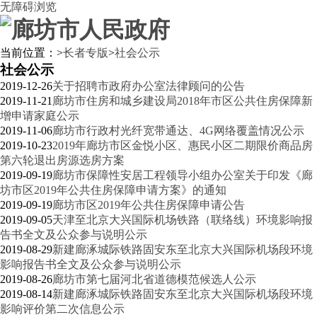
无障碍浏览
当前位置：
>
长者专版
>
社会公示
社会公示
2019-12-26
关于招聘市政府办公室法律顾问的公告
2019-11-21
廊坊市住房和城乡建设局2018年市区公共住房保障新
增申请家庭公示
2019-11-06
廊坊市行政村光纤宽带通达、4G网络覆盖情况公示
2019-10-23
2019年廊坊市区金悦小区、惠民小区二期限价商品房
第六轮退出房源选房方案
2019-09-19
廊坊市保障性安居工程领导小组办公室关于印发《廊
坊市区2019年公共住房保障申请方案》的通知
2019-09-19
廊坊市区2019年公共住房保障申请公告
2019-09-05
天津至北京大兴国际机场铁路（联络线）环境影响报
告书全文及公众参与说明公示
2019-08-29
新建廊涿城际铁路固安东至北京大兴国际机场段环境
影响报告书全文及公众参与说明公示
2019-08-26
廊坊市第七届河北省道德模范候选人公示
2019-08-14
新建廊涿城际铁路固安东至北京大兴国际机场段环境
影响评价第二次信息公示