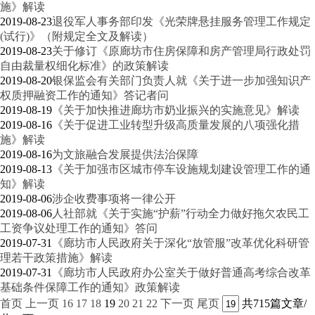
施》解读
2019-08-23
退役军人事务部印发《光荣牌悬挂服务管理工作规定
(试行)》（附规定全文及解读）
2019-08-23
关于修订《原廊坊市住房保障和房产管理局行政处罚
自由裁量权细化标准》的政策解读
2019-08-20
银保监会有关部门负责人就《关于进一步加强知识产
权质押融资工作的通知》答记者问
2019-08-19
《关于加快推进廊坊市奶业振兴的实施意见》解读
2019-08-16
《关于促进工业转型升级高质量发展的八项强化措
施》解读
2019-08-16
为文旅融合发展提供法治保障
2019-08-13
《关于加强市区城市停车设施规划建设管理工作的通
知》解读
2019-08-06
涉企收费事项将一律公开
2019-08-06
人社部就《关于实施“护薪”行动全力做好拖欠农民工
工资争议处理工作的通知》答问
2019-07-31
《廊坊市人民政府关于深化“放管服”改革优化科研管
理若干政策措施》解读
2019-07-31
《廊坊市人民政府办公室关于做好普通高考综合改革
基础条件保障工作的通知》政策解读
首页
上一页
16
17
18
19
20
21
22
下一页
尾页
共715篇文章/