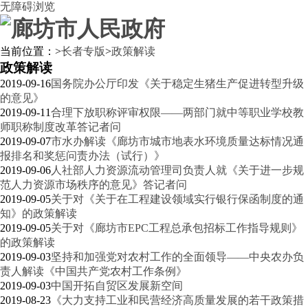
无障碍浏览
当前位置：
>
长者专版
>
政策解读
政策解读
2019-09-16
国务院办公厅印发《关于稳定生猪生产促进转型升级
的意见》
2019-09-11
合理下放职称评审权限——两部门就中等职业学校教
师职称制度改革答记者问
2019-09-07
市水办解读《廊坊市城市地表水环境质量达标情况通
报排名和奖惩问责办法（试行）》
2019-09-06
人社部人力资源流动管理司负责人就《关于进一步规
范人力资源市场秩序的意见》答记者问
2019-09-05
关于对《关于在工程建设领域实行银行保函制度的通
知》的政策解读
2019-09-05
关于对《廊坊市EPC工程总承包招标工作指导规则》
的政策解读
2019-09-03
坚持和加强党对农村工作的全面领导——中央农办负
责人解读《中国共产党农村工作条例》
2019-09-03
中国开拓自贸区发展新空间
2019-08-23
《大力支持工业和民营经济高质量发展的若干政策措