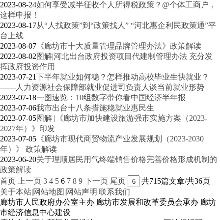
2023-08-24
如何享受减半征收个人所得税政策？@个体工商户，
这样申报！
2023-08-17
从“人找政策”到“政策找人” “河北惠企利民政策通”平
台上线
2023-08-07
《廊坊市十大质量管理品牌管理办法》政策解读
2023-08-02
图解|河北出台政府投资项目代建制管理办法 充分发
挥政府投资作用
2023-07-21
下半年就业如何稳？怎样推动高校毕业生快就业？
——人力资源社会保障部就业促进司负责人谈当前就业形势
2023-07-18
一图速览：10组数字带你看中国经济半年报
2023-07-06
我市出台十八条措施稳就业惠民生
2023-07-05
图解 |《廊坊市加快建设旅游强市实施方案（2023-
2027年）》印发
2023-07-05
《廊坊市现代商贸物流产业发展规划（2023-2030
年）》 政策解读
2023-06-20
关于理顺居民用气终端销售价格完善价格形成机制的
政策解读
首页
上一页
3
4
5
6
7
8
9
下一页
尾页
共715篇文章/共36页
关于本站
|
网站地图
|
网站声明
|
联系我们
廊坊市人民政府办公室主办 廊坊市发展和改革委员会承办 廊坊
市经济信息中心建设