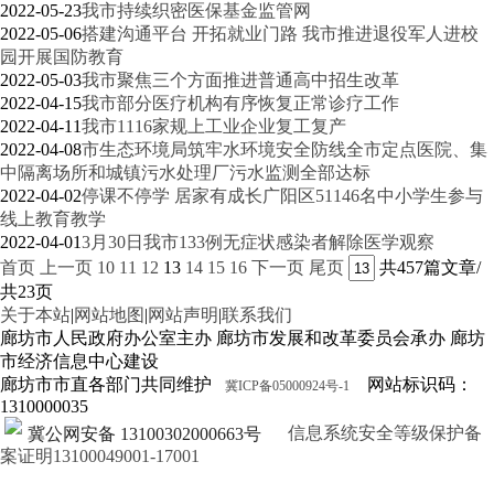
2022-05-23
我市持续织密医保基金监管网
2022-05-06
搭建沟通平台 开拓就业门路 我市推进退役军人进校
园开展国防教育
2022-05-03
我市聚焦三个方面推进普通高中招生改革
2022-04-15
我市部分医疗机构有序恢复正常诊疗工作
2022-04-11
我市1116家规上工业企业复工复产
2022-04-08
市生态环境局筑牢水环境安全防线全市定点医院、集
中隔离场所和城镇污水处理厂污水监测全部达标
2022-04-02
停课不停学 居家有成长广阳区51146名中小学生参与
线上教育教学
2022-04-01
3月30日我市133例无症状感染者解除医学观察
首页
上一页
10
11
12
13
14
15
16
下一页
尾页
共457篇文章/
共23页
关于本站
|
网站地图
|
网站声明
|
联系我们
廊坊市人民政府办公室主办 廊坊市发展和改革委员会承办 廊坊
市经济信息中心建设
廊坊市市直各部门共同维护
网站标识码：
冀ICP备05000924号-1
1310000035
信息系统安全等级保护备
冀公网安备 13100302000663号
案证明13100049001-17001