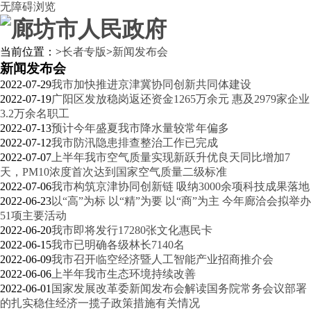
无障碍浏览
当前位置：
>
长者专版
>
新闻发布会
新闻发布会
2022-07-29
我市加快推进京津冀协同创新共同体建设
2022-07-19
广阳区发放稳岗返还资金1265万余元 惠及2979家企业
3.2万余名职工
2022-07-13
预计今年盛夏我市降水量较常年偏多
2022-07-12
我市防汛隐患排查整治工作已完成
2022-07-07
上半年我市空气质量实现新跃升优良天同比增加7
天，PM10浓度首次达到国家空气质量二级标准
2022-07-06
我市构筑京津协同创新链 吸纳3000余项科技成果落地
2022-06-23
以“高”为标 以“精”为要 以“商”为主 今年廊洽会拟举办
51项主要活动
2022-06-20
我市即将发行17280张文化惠民卡
2022-06-15
我市已明确各级林长7140名
2022-06-09
我市召开临空经济暨人工智能产业招商推介会
2022-06-06
上半年我市生态环境持续改善
2022-06-01
国家发展改革委新闻发布会解读国务院常务会议部署
的扎实稳住经济一揽子政策措施有关情况