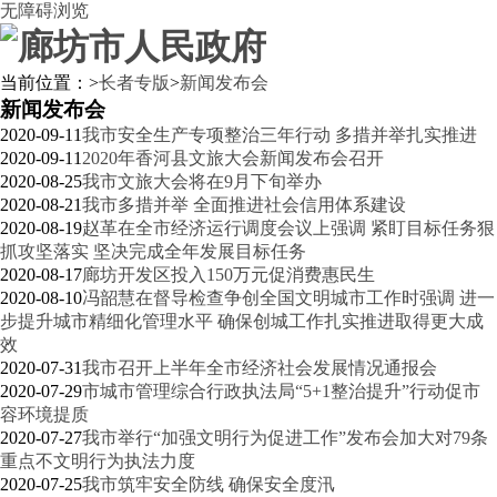
无障碍浏览
当前位置：
>
长者专版
>
新闻发布会
新闻发布会
2020-09-11
我市安全生产专项整治三年行动 多措并举扎实推进
2020-09-11
2020年香河县文旅大会新闻发布会召开
2020-08-25
我市文旅大会将在9月下旬举办
2020-08-21
我市多措并举 全面推进社会信用体系建设
2020-08-19
赵革在全市经济运行调度会议上强调 紧盯目标任务狠
抓攻坚落实 坚决完成全年发展目标任务
2020-08-17
廊坊开发区投入150万元促消费惠民生
2020-08-10
冯韶慧在督导检查争创全国文明城市工作时强调 进一
步提升城市精细化管理水平 确保创城工作扎实推进取得更大成
效
2020-07-31
我市召开上半年全市经济社会发展情况通报会
2020-07-29
市城市管理综合行政执法局“5+1整治提升”行动促市
容环境提质
2020-07-27
我市举行“加强文明行为促进工作”发布会加大对79条
重点不文明行为执法力度
2020-07-25
我市筑牢安全防线 确保安全度汛