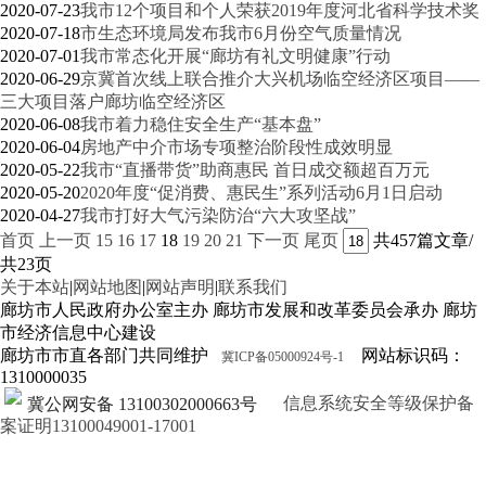
2020-07-23
我市12个项目和个人荣获2019年度河北省科学技术奖
2020-07-18
市生态环境局发布我市6月份空气质量情况
2020-07-01
我市常态化开展“廊坊有礼文明健康”行动
2020-06-29
京冀首次线上联合推介大兴机场临空经济区项目——
三大项目落户廊坊临空经济区
2020-06-08
我市着力稳住安全生产“基本盘”
2020-06-04
房地产中介市场专项整治阶段性成效明显
2020-05-22
我市“直播带货”助商惠民 首日成交额超百万元
2020-05-20
2020年度“促消费、惠民生”系列活动6月1日启动
2020-04-27
我市打好大气污染防治“六大攻坚战”
首页
上一页
15
16
17
18
19
20
21
下一页
尾页
共457篇文章/
共23页
关于本站
|
网站地图
|
网站声明
|
联系我们
廊坊市人民政府办公室主办 廊坊市发展和改革委员会承办 廊坊
市经济信息中心建设
廊坊市市直各部门共同维护
网站标识码：
冀ICP备05000924号-1
1310000035
信息系统安全等级保护备
冀公网安备 13100302000663号
案证明13100049001-17001