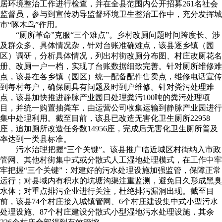
居环境整治工作进行检查，并在全县范围内公开招募261名社会
监督员，参与到宣传劝导监督环境卫生整治工作中，充分发挥城
市“啄木鸟”作用。
“厕所革命”克服“三个难点”。乡村改厕问题时间跨度长、涉
及群众多、具体情况杂，针对台账准确难点，该县逐乡镇（园
区）调研，分析具体情况，列出村街改厕分布图、村庄改厕花名
册、改厕一户一档，实现了台账数据细致完善。针对厕所维修难
点，该县在各乡镇（园区）统一配备配件售卖点，维修电话宣传
到每村每户，确保厕具有问题及时到户维修。针对粪污处理难
点，该县加快推进静脉产业园日处理粪污100吨的粪污处理项
目，并统一购置抽粪车，由运营公司收集运输到静脉产业园进行
集中处理利用。截至目前，该县已改造无害化卫生厕所22958
座，追加厕所改造任务数14956座，完成后无害化卫生厕所普及
率达到一类县标准。
污水治理把握“三个关键”。该县推广临近城区村街纳入市政
管网、其他村街集中式或分散式人工湿地处理模式，在工作中牢
牢把握“三个关键”：对建好的污水处理设施加强监管，保障正常
运行；对县域内有积水的坑塘沟渠注重监测，避免日久形成黑臭
水体；对重点排污企业进行关注，杜绝排污漏洞出现。截至目
前，该县74个村庄接入城镇管网、6个村庄建设集中式小型污水
处理设施、87个村庄建设分散式小型湿地污水处理设施，其余