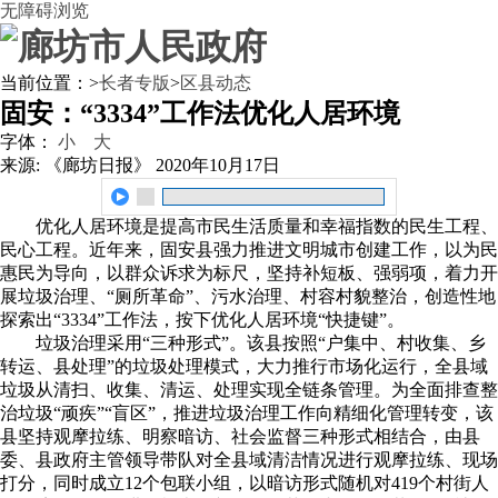
无障碍浏览
当前位置：
>
长者专版
>
区县动态
固安：“3334”工作法优化人居环境
字体：
小
大
来源: 《廊坊日报》
2020年10月17日
优化人居环境是提高市民生活质量和幸福指数的民生工程、
民心工程。近年来，固安县强力推进文明城市创建工作，以为民
惠民为导向，以群众诉求为标尺，坚持补短板、强弱项，着力开
展垃圾治理、“厕所革命”、污水治理、村容村貌整治，创造性地
探索出“3334”工作法，按下优化人居环境“快捷键”。
垃圾治理采用“三种形式”。该县按照“户集中、村收集、乡
转运、县处理”的垃圾处理模式，大力推行市场化运行，全县域
垃圾从清扫、收集、清运、处理实现全链条管理。为全面排查整
治垃圾“顽疾”“盲区”，推进垃圾治理工作向精细化管理转变，该
县坚持观摩拉练、明察暗访、社会监督三种形式相结合，由县
委、县政府主管领导带队对全县域清洁情况进行观摩拉练、现场
打分，同时成立12个包联小组，以暗访形式随机对419个村街人