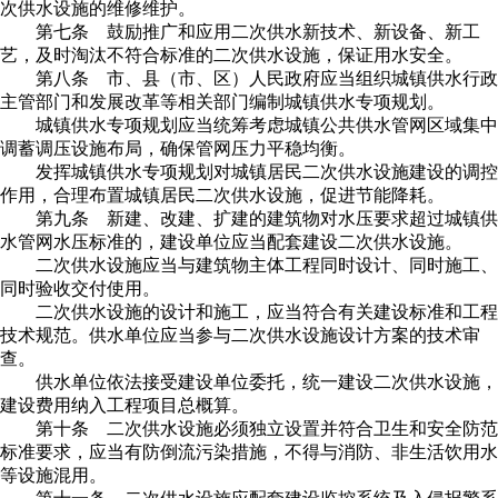
次供水设施的维修维护。
第七条 鼓励推广和应用二次供水新技术、新设备、新工
艺，及时淘汰不符合标准的二次供水设施，保证用水安全。
第八条 市、县（市、区）人民政府应当组织城镇供水行政
主管部门和发展改革等相关部门编制城镇供水专项规划。
城镇供水专项规划应当统筹考虑城镇公共供水管网区域集中
调蓄调压设施布局，确保管网压力平稳均衡。
发挥城镇供水专项规划对城镇居民二次供水设施建设的调控
作用，合理布置城镇居民二次供水设施，促进节能降耗。
第九条 新建、改建、扩建的建筑物对水压要求超过城镇供
水管网水压标准的，建设单位应当配套建设二次供水设施。
二次供水设施应当与建筑物主体工程同时设计、同时施工、
同时验收交付使用。
二次供水设施的设计和施工，应当符合有关建设标准和工程
技术规范。供水单位应当参与二次供水设施设计方案的技术审
查。
供水单位依法接受建设单位委托，统一建设二次供水设施，
建设费用纳入工程项目总概算。
第十条 二次供水设施必须独立设置并符合卫生和安全防范
标准要求，应当有防倒流污染措施，不得与消防、非生活饮用水
等设施混用。