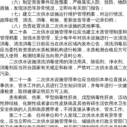
（六）制定突发事件应急预案，严格落实人防、技防、物防
措施，发现涉恐等异常情况，立即向有关部门报告；
（七）建立二次供水设施运行维护管理档案，对运行情况、
故障处理、清洗、消毒、检验、更新改造等逐一记录归档；
（八）负责处置涉及二次供水设施的其他事项。
第二十条 二次供水设施管理单位应当建立水质管理制度和
管理档案，加强水质管理，至少每半年对供水设施进行一次清洗
消毒。清洗消毒三日前应当在供水区域内发布公告，清洗消毒后
应当委托有资质的水质检测机构进行检测，水质检测合格后方可
投入使用，检测结果应当向用户及时公布。
二次供水设施清洗消毒使用的清洁用具、除垢剂、净水剂、
消毒剂应当符合国家有关规定和标准，严禁对二次供水造成二次
污染。
第二十一条 二次供水设施管理单位应当组织本单位直接从
事供水、管水工作的人员进行卫生知识培训，并每年进行一次健
康检查，取得健康证明后方可上岗。
患有痢疾、伤寒、甲型病毒性肝炎、戊型病毒性肝炎、活动
性肺结核、化脓性或者渗出性皮肤病及其他有碍生活饮用水卫生
安全疾病的人员和病原携带者，不得直接从事供水、管水工作。
第二十二条 任何单位和个人发现二次供水水质有异常变
化，应当立即向二次供水设施管理单位、城镇供水行政主管部门