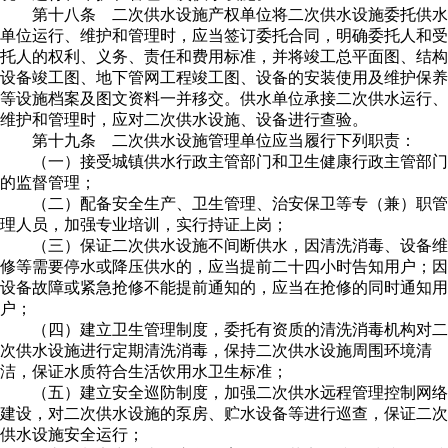
第十八条 二次供水设施产权单位将二次供水设施委托供水
单位运行、维护和管理时，应当签订委托合同，明确委托人和受
托人的权利、义务、责任和费用标准，并将竣工总平面图、结构
设备竣工图、地下管网工程竣工图、设备的安装使用及维护保养
等设施档案及图文资料一并移交。供水单位承接二次供水运行、
维护和管理时，应对二次供水设施、设备进行查验。
第十九条 二次供水设施管理单位应当履行下列职责：
（一）接受城镇供水行政主管部门和卫生健康行政主管部门
的监督管理；
（二）配备安全生产、卫生管理、治安保卫等专（兼）职管
理人员，加强专业培训，实行持证上岗；
（三）保证二次供水设施不间断供水，因清洗消毒、设备维
修等需要停水或降压供水的，应当提前二十四小时告知用户；因
设备故障或紧急抢修不能提前通知的，应当在抢修的同时通知用
户；
（四）建立卫生管理制度，委托有资质的清洗消毒机构对二
次供水设施进行定期清洗消毒，保持二次供水设施周围环境清
洁，保证水质符合生活饮用水卫生标准；
（五）建立安全巡防制度，加强二次供水远程管理控制网络
建设，对二次供水设施的泵房、贮水设备等进行巡查，保证二次
供水设施安全运行；