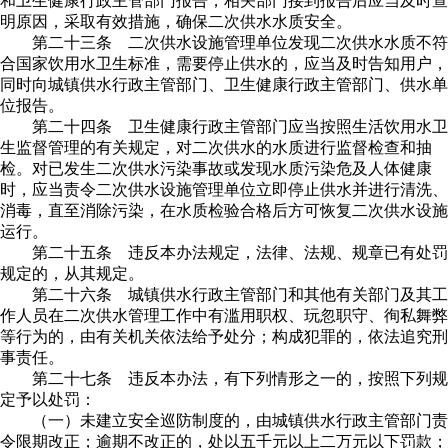
和卫生健康行政主管部门报告，相关部门接到报告后应当及时查
明原因，采取有效措施，确保二次供水水质安全。
第二十三条 二次供水设施管理单位发现二次供水水质不符
合国家饮用水卫生标准，需要停止供水的，应当及时告知用户，
同时向城镇供水行政主管部门、卫生健康行政主管部门、供水单
位报告。
第二十四条 卫生健康行政主管部门应当按照生活饮用水卫
生监督管理的有关规定，对二次供水的水质进行监督检查和抽
检。对已发生二次供水污染事故或发现水质污染危及人体健康
时，应当责令二次供水设施管理单位立即停止供水并进行清洗、
消毒，直至消除污染，在水质检验合格后方可恢复二次供水设施
运行。
第二十五条 违反本办法规定，法律、法规、规章已有处罚
规定的，从其规定。
第二十六条 城镇供水行政主管部门和其他有关部门及其工
作人员在二次供水管理工作中有滥用职权、玩忽职守、徇私舞弊
等行为的，由有关机关依法给予处分；构成犯罪的，依法追究刑
事责任。
第二十七条 违反本办法，有下列情形之一的，按照下列规
定予以处罚：
（一）未建立安全巡防制度的，由城镇供水行政主管部门责
令限期改正；逾期不改正的，处以五千元以上二万元以下罚款；