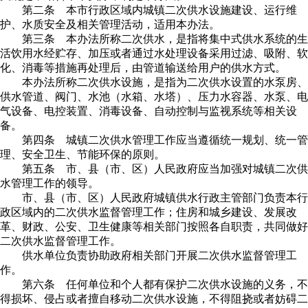
第二条 本市行政区域内城镇二次供水设施建设、运行维
护、水质安全及相关管理活动，适用本办法。
第三条 本办法所称二次供水，是指将集中式供水系统的生
活饮用水经贮存、加压或者通过水处理设备采用过滤、吸附、软
化、消毒等措施再处理后，由管道输送给用户的供水方式。
本办法所称二次供水设施，是指为二次供水设置的水泵房、
供水管道、阀门、水池（水箱、水塔）、压力水容器、水泵、电
气设备、电控装置、消毒设备、自动控制与监视系统等相关设
备。
第四条 城镇二次供水管理工作应当遵循统一规划、统一管
理、安全卫生、节能环保的原则。
第五条 市、县（市、区）人民政府应当加强对城镇二次供
水管理工作的领导。
市、县（市、区）人民政府城镇供水行政主管部门负责本行
政区域内的二次供水监督管理工作；住房和城乡建设、发展改
革、财政、公安、卫生健康等相关部门按照各自职责，共同做好
二次供水监督管理工作。
供水单位负责协助政府相关部门开展二次供水监督管理工
作。
第六条 任何单位和个人都有保护二次供水设施的义务，不
得损坏、侵占或者擅自移动二次供水设施，不得阻挠或者妨碍二