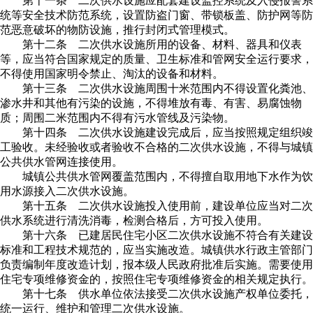
第十一条 二次供水设施应配套建设监控系统及入侵报警系
统等安全技术防范系统，设置防盗门窗、带锁板盖、防护网等防
范恶意破坏的物防设施，推行封闭式管理模式。
第十二条 二次供水设施所用的设备、材料、器具和仪表
等，应当符合国家规定的质量、卫生标准和管网安全运行要求，
不得使用国家明令禁止、淘汰的设备和材料。
第十三条 二次供水设施周围十米范围内不得设置化粪池、
渗水井和其他有污染的设施，不得堆放有毒、有害、易腐蚀物
质；周围二米范围内不得有污水管线及污染物。
第十四条 二次供水设施建设完成后，应当按照规定组织竣
工验收。未经验收或者验收不合格的二次供水设施，不得与城镇
公共供水管网连接使用。
城镇公共供水管网覆盖范围内，不得擅自取用地下水作为饮
用水源接入二次供水设施。
第十五条 二次供水设施投入使用前，建设单位应当对二次
供水系统进行清洗消毒，检测合格后，方可投入使用。
第十六条 已建居民住宅小区二次供水设施不符合有关建设
标准和工程技术规范的，应当实施改造。城镇供水行政主管部门
负责编制年度改造计划，报本级人民政府批准后实施。需要使用
住宅专项维修资金的，按照住宅专项维修资金的相关规定执行。
第十七条 供水单位依法接受二次供水设施产权单位委托，
统一运行、维护和管理二次供水设施。