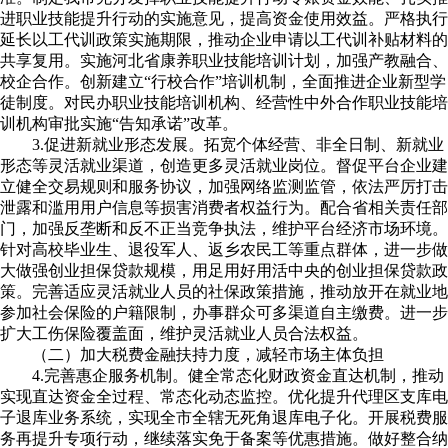
进职业技能提升行动的实施意见，提高资金使用效益。严格执行
延长以工代训政策实施期限，推动企业申请以工代训补贴材料的
共享复用。实施河北省康养职业技能培训计划，加强产教融合、
校企合作。创新建立“行校合作”培训机制，全面推进企业新型学
徒制度。对民办职业技能培训机构、经营性中外合作职业技能培
训机构审批实施“告知承诺”改革。
3.促进新就业形态发展。拓宽个体经营、非全日制、新就业
形态等灵活就业渠道，创造更多灵活就业岗位。督促平台企业建
立健全交易规则和服务协议，加强网络监测监管，依法严厉打击
泄露和滥用用户信息等损害消费者权益行为。配合省相关责任部
门，加强反垄断和反不正当竞争执法，维护平台经济市场环境。
针对高校毕业生、退役军人、返乡农民工等重点群体，进一步做
大做强创业担保贷款规模，用足用好用活中央的创业担保贷款政
策。完善适应灵活就业人员的社保政策措施，推动放开在就业地
参加社会保险的户籍限制，办事群众可多渠道自主缴费。进一步
扩大工伤保险覆盖面，维护灵活就业人员合法权益。
（二）加大税费金融扶持力度，减轻市场主体负担
4.完善惠企服务机制。健全常态化财政资金直达机制，推动
实现直达资金全过程、常态化动态监控。优化提升代理区支库电
子退库业务系统，实现全市全辖无死角退库电子化。开展税费服
务再提升专项行动，继续落实免于备案等优惠措施。做好整合纳