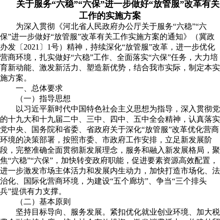
关于服务“六稳”“六保”进一步做好
“放管服”改革有关
工作的实施方案
为深入贯彻《河北省人民政府办公厅关于服务“六稳”“六
保”进一步做好“放管服”改革有关工作实施方案的通知》（冀政
办发〔2021〕1号）精神，持续深化“放管服”改革，进一步优化
营商环境，扎实做好“六稳”工作、全面落实“六保”任务，大力培
育新动能、激发新活力、塑造新优势，结合我市实际，制定本实
施方案。
一、总体要求
（一）指导思想
以习近平新时代中国特色社会主义思想为指导，深入贯彻党
的十九大和十九届二中、三中、四中、五中全会精神，认真落实
党中央、国务院和省委、省政府关于深化“放管服”改革优化营商
环境的决策部署，按照市委、市政府工作安排，立足新发展阶
段，完整准确全面贯彻新发展理念，服务和融入新发展格局，聚
焦“六稳”“六保”，加快转变政府职能，促进要素资源高效配置，
进一步激发市场主体活力和发展内生动力，加快打造市场化、法
治化、国际化营商环境，为建设“五个廊坊”、争当“三个排头
兵”提供有力支撑。
（二）基本原则
坚持目标导向、服务发展。紧扣优化就业创业环境、加大税