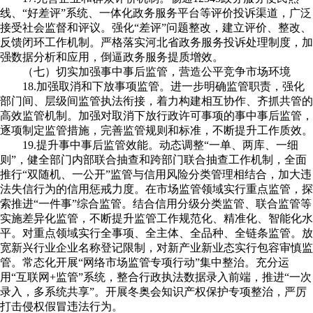
线、“好差评”系统、一体化政务服务平台等评价投诉渠道，广泛
接受社会监督和评议。强化“差评”问题整改，建立评价、整改、
反馈闭环工作机制。严格落实河北省政务服务投诉处理制度，加
强数据分析和应用，倒逼政务服务提质增效。
（七）切实加强事中事后监管，营造公平竞争市场环境
18.加强取消和下放事项监管。进一步明确监管职责，强化
部门间、层级间监管执法衔接，着力构建相互协作、齐抓共管的
高效监管机制。加强对取消下放行政许可事项的事中事后监管，
逐项制定监管措施，完善监管规则和标准，不断提升工作质效。
19.提升事中事后监管效能。动态调整“一单、两库、一细
则”，健全部门内部联合抽查和跨部门联合抽查工作机制，全面
推行“双随机、一公开”监管与信用风险分类管理相结合，加大违
法失信行为的信用惩戒力度。在市场监管领域实行重点监管，探
索推进“一件事”综合监管。结合信用分级分类监管、联合监管等
实施差异化监管，不断提升监管工作规范化、精准化、智能化水
平。对重点领域实行全事项、全主体、全品种、全链条监管。放
宽新兴行业企业名称登记限制，对新产业新业态实行包容审慎监
管。常态化开展“网络市场监管专项行动”集中整治。充分运
用“互联网+监管”系统，整合行政执法数据录入前端，推进“一次
录入，多系统共享”。开展冬奥会知识产权保护专项整治，严厉
打击侵权假冒违法行为。