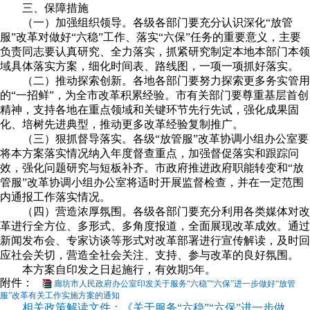
三、保障措施
（一）加强组织领导。各级各部门要充分认识深化“放管
服”改革对做好“六稳”工作、落实“六保”任务的重要意义，主要
负责同志要认真研究、全力落实，抓紧研究制定本地本部门本领
域具体落实方案，细化时间表、路线图，一项一项抓好落实。
（二）推动探索创新。各地各部门要努力探索更多务实管用
的“一招鲜”，为全市改革积累经验。市有关部门要尊重基层首创
精神，支持各地在重点领域和关键环节先行先试，强化成果固
化、培树先进典型，推动更多改革经验复制推广。
（三）狠抓督导落实。各级“放管服”改革协调小组办公室要
将本方案落实情况纳入年度督查重点，加强督促落实和跟踪问
效，强化问题研究与短板补齐。市政府推进政府职能转变和“放
管服”改革协调小组办公室将适时开展监督检查，并在一定范围
内通报工作落实情况。
（四）营造浓厚氛围。各级各部门要充分利用各类媒体对改
革进行全方位、多形式、多角度报道，全面展现改革成效。通过
新闻发布会、专家访谈等形式对改革部署进行宣传解读，及时回
应社会关切，营造全社会关注、支持、参与改革的良好氛围。
本方案自印发之日起施行，有效期5年。
附件：
廊坊市人民政府办公室印发关于服务“六稳”“六保”进一步做好“放管
服”改革有关工作实施方案的通知
相关政策解读文件：
《关于服务“六稳”“六保”进一步做