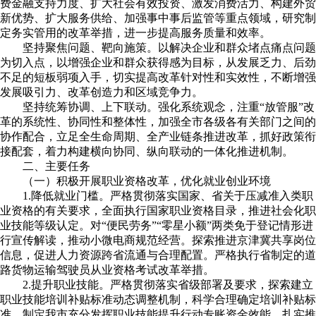
费金融支持力度、扩大社会有效投资、激发消费活力、构建外贸
新优势、扩大服务供给、加强事中事后监管等重点领域，研究制
定务实管用的改革举措，进一步提高服务质量和效率。
坚持聚焦问题、靶向施策。以解决企业和群众堵点痛点问题
为切入点，以增强企业和群众获得感为目标，从发展乏力、后劲
不足的短板弱项入手，切实提高改革针对性和实效性，不断增强
发展吸引力、改革创造力和区域竞争力。
坚持统筹协调、上下联动。强化系统观念，注重“放管服”改
革的系统性、协同性和整体性，加强全市各级各有关部门之间的
协作配合，立足全生命周期、全产业链条推进改革，抓好政策衔
接配套，着力构建横向协同、纵向联动的一体化推进机制。
二、主要任务
（一）积极开展职业资格改革，优化就业创业环境
1.降低就业门槛。严格贯彻落实国家、省关于压减准入类职
业资格的有关要求，全面执行国家职业资格目录，推进社会化职
业技能等级认定。对“便民劳务”“零星小额”两类免于登记情形进
行宣传解读，推动小微电商规范经营。探索推进京津冀共享岗位
信息，促进人力资源跨省流通与合理配置。严格执行省制定的道
路货物运输驾驶员从业资格考试改革举措。
2.提升职业技能。严格贯彻落实省级部署及要求，探索建立
职业技能培训补贴标准动态调整机制，科学合理确定培训补贴标
准。制定我市充分发挥职业技能提升行动专账资金效能、扎实推