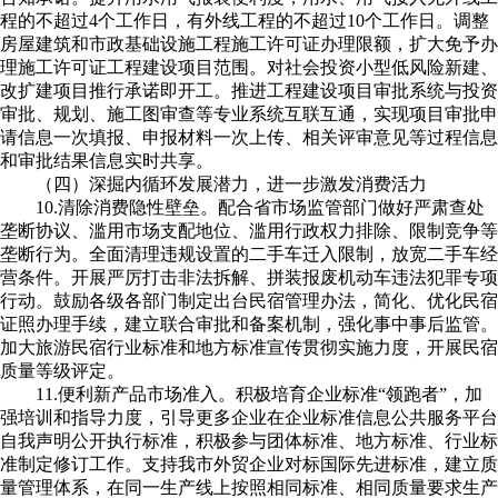
程的不超过4个工作日，有外线工程的不超过10个工作日。调整
房屋建筑和市政基础设施工程施工许可证办理限额，扩大免予办
理施工许可证工程建设项目范围。对社会投资小型低风险新建、
改扩建项目推行承诺即开工。推进工程建设项目审批系统与投资
审批、规划、施工图审查等专业系统互联互通，实现项目审批申
请信息一次填报、申报材料一次上传、相关评审意见等过程信息
和审批结果信息实时共享。
（四）深掘内循环发展潜力，进一步激发消费活力
10.清除消费隐性壁垒。配合省市场监管部门做好严肃查处
垄断协议、滥用市场支配地位、滥用行政权力排除、限制竞争等
垄断行为。全面清理违规设置的二手车迁入限制，放宽二手车经
营条件。开展严厉打击非法拆解、拼装报废机动车违法犯罪专项
行动。鼓励各级各部门制定出台民宿管理办法，简化、优化民宿
证照办理手续，建立联合审批和备案机制，强化事中事后监管。
加大旅游民宿行业标准和地方标准宣传贯彻实施力度，开展民宿
质量等级评定。
11.便利新产品市场准入。积极培育企业标准“领跑者”，加
强培训和指导力度，引导更多企业在企业标准信息公共服务平台
自我声明公开执行标准，积极参与团体标准、地方标准、行业标
准制定修订工作。支持我市外贸企业对标国际先进标准，建立质
量管理体系，在同一生产线上按照相同标准、相同质量要求生产