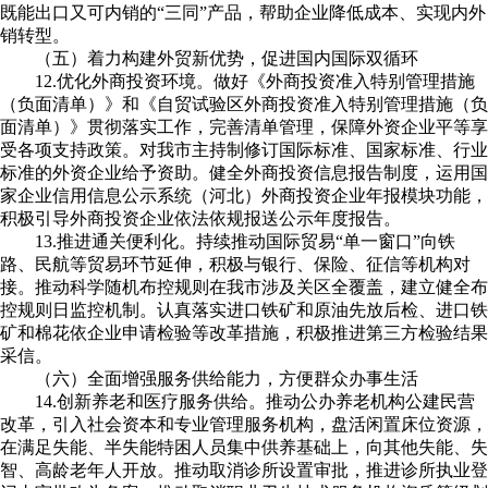
既能出口又可内销的“三同”产品，帮助企业降低成本、实现内外
销转型。
（五）着力构建外贸新优势，促进国内国际双循环
12.优化外商投资环境。做好《外商投资准入特别管理措施
（负面清单）》和《自贸试验区外商投资准入特别管理措施（负
面清单）》贯彻落实工作，完善清单管理，保障外资企业平等享
受各项支持政策。对我市主持制修订国际标准、国家标准、行业
标准的外资企业给予资助。健全外商投资信息报告制度，运用国
家企业信用信息公示系统（河北）外商投资企业年报模块功能，
积极引导外商投资企业依法依规报送公示年度报告。
13.推进通关便利化。持续推动国际贸易“单一窗口”向铁
路、民航等贸易环节延伸，积极与银行、保险、征信等机构对
接。推动科学随机布控规则在我市涉及关区全覆盖，建立健全布
控规则日监控机制。认真落实进口铁矿和原油先放后检、进口铁
矿和棉花依企业申请检验等改革措施，积极推进第三方检验结果
采信。
（六）全面增强服务供给能力，方便群众办事生活
14.创新养老和医疗服务供给。推动公办养老机构公建民营
改革，引入社会资本和专业管理服务机构，盘活闲置床位资源，
在满足失能、半失能特困人员集中供养基础上，向其他失能、失
智、高龄老年人开放。推动取消诊所设置审批，推进诊所执业登