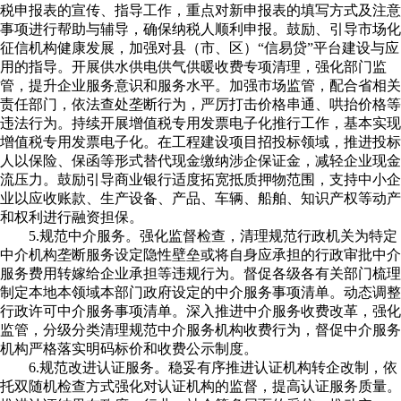
税申报表的宣传、指导工作，重点对新申报表的填写方式及注意
事项进行帮助与辅导，确保纳税人顺利申报。鼓励、引导市场化
征信机构健康发展，加强对县（市、区）“信易贷”平台建设与应
用的指导。开展供水供电供气供暖收费专项清理，强化部门监
管，提升企业服务意识和服务水平。加强市场监管，配合省相关
责任部门，依法查处垄断行为，严厉打击价格串通、哄抬价格等
违法行为。持续开展增值税专用发票电子化推行工作，基本实现
增值税专用发票电子化。在工程建设项目招投标领域，推进投标
人以保险、保函等形式替代现金缴纳涉企保证金，减轻企业现金
流压力。鼓励引导商业银行适度拓宽抵质押物范围，支持中小企
业以应收账款、生产设备、产品、车辆、船舶、知识产权等动产
和权利进行融资担保。
5.规范中介服务。强化监督检查，清理规范行政机关为特定
中介机构垄断服务设定隐性壁垒或将自身应承担的行政审批中介
服务费用转嫁给企业承担等违规行为。督促各级各有关部门梳理
制定本地本领域本部门政府设定的中介服务事项清单。动态调整
行政许可中介服务事项清单。深入推进中介服务收费改革，强化
监管，分级分类清理规范中介服务机构收费行为，督促中介服务
机构严格落实明码标价和收费公示制度。
6.规范改进认证服务。稳妥有序推进认证机构转企改制，依
托双随机检查方式强化对认证机构的监督，提高认证服务质量。