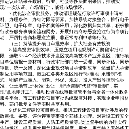
推进认证结果在政府、行业、社会等多层面的采信，推动实
现“一次认证、市场通行”，畅通市场循环。
7.优化涉企审批服务。推动清理规范行政许可事项申请材
料、办理条件、办结时限等要素。加快系统对接整合，推行电子
证照、电子印章、电子档案等应用，深化数据归集共享，积极推
行政务服务事项全流程网办。开展打击商标恶意抢注行为专项行
动，严厉打击商标恶意注册、非正常专利申请等行为。
（三）持续提升项目审批效率，扩大社会有效投资
8.提高投资审批效率。压减立项用地规划许可阶段审批时
限，选取3～4个经济技术开发区或高新技术产业开发区，推行项
目单位编报一套材料，行政审批部门统一受理、同步评估、同步
审批、统一反馈，深化企业投资项目承诺制改革，适当扩大承诺
制应用事项范围。鼓励在各类开发区推行“标准地+承诺制”模
式，明确产业准入、能耗、环保、规划、投入产出等控制性标
准，让土地带上“标准”出让，用“承诺制”代替“审批制”，实
现“拿地即开工”。推动投资在线审批监管平台与全省一体化政务
服务平台、市工程建设项目审批系统深度对接，实现企业申报材
料、部门批复文件等实时共享共用。
9.优化工程建设项目审批。推进工程建设项目审批涉及的行
政审批、备案、评估评审等事项全部线上办理。对建设工程安全
生产、建设工程质量、人防工程质量等3类监督手续的办理实行
告知承诺。提升用水用气报装便利度，用水、用气接入无外线工