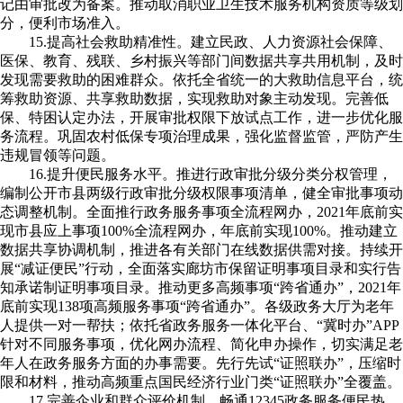
记由审批改为备案。推动取消职业卫生技术服务机构资质等级划
分，便利市场准入。
15.提高社会救助精准性。建立民政、人力资源社会保障、
医保、教育、残联、乡村振兴等部门间数据共享共用机制，及时
发现需要救助的困难群众。依托全省统一的大救助信息平台，统
筹救助资源、共享救助数据，实现救助对象主动发现。完善低
保、特困认定办法，开展审批权限下放试点工作，进一步优化服
务流程。巩固农村低保专项治理成果，强化监督监管，严防产生
违规冒领等问题。
16.提升便民服务水平。推进行政审批分级分类分权管理，
编制公开市县两级行政审批分级权限事项清单，健全审批事项动
态调整机制。全面推行政务服务事项全流程网办，2021年底前实
现市县应上事项100%全流程网办，年底前实现100%。推动建立
数据共享协调机制，推进各有关部门在线数据供需对接。持续开
展“减证便民”行动，全面落实廊坊市保留证明事项目录和实行告
知承诺制证明事项目录。推动更多高频事项“跨省通办”，2021年
底前实现138项高频服务事项“跨省通办”。各级政务大厅为老年
人提供一对一帮扶；依托省政务服务一体化平台、“冀时办”APP
针对不同服务事项，优化网办流程、简化申办操作，切实满足老
年人在政务服务方面的办事需要。先行先试“证照联办”，压缩时
限和材料，推动高频重点国民经济行业门类“证照联办”全覆盖。
17.完善企业和群众评价机制。畅通12345政务服务便民热