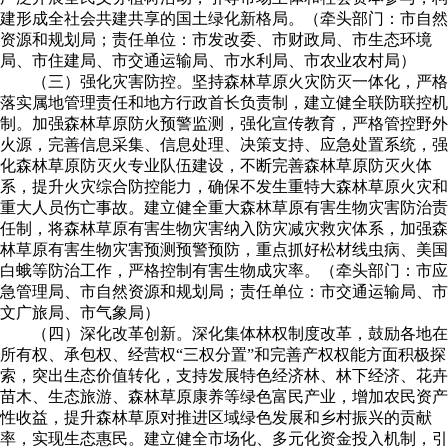
建形成全社会共建共享的国土绿化新格局。（牵头部门：市自然
资源和规划局；责任单位：市发改委、市财政局、市生态环境
局、市住建局、市交通运输局、市水利局、市农业农村局）
（三）强化灾害防控。坚持森林草原火灾防灭一体化，严格
落实属地管理责任和地方行政首长负责制，建立健全联防联控机
制。加强森林草原防火预警监测，强化宣传教育，严格管控野外
火源，完善信息采集、信息处理、决策支持、应急处置系统，强
化森林草原防灭火专业队伍建设，不断完善森林草原防灭火体
系，提升火灾综合防控能力，确保不发生重特大森林草原火灾和
重大人员伤亡事故。建立健全重大森林草原有害生物灾害防治责
任制，将森林草原有害生物灾害纳入防灾减灾救灾体系，加强森
林草原有害生物灾害预测预警预防，重点抓好松材线虫病、美国
白蛾等防治工作，严格控制有害生物成灾率。（牵头部门：市应
急管理局、市自然资源和规划局；责任单位：市交通运输局、市
文广旅局、市气象局）
（四）深化改革创新。深化集体林权制度改革，鼓励各地在
所有权、承包权、经营权“三权分置”和完善产权权能方面积极探
索，突出生态价值转化，支持发展特色经济林、林下经济、花卉
苗木、生态旅游、森林草原康养等绿色富民产业，增加农民资产
性收益，提升森林草原对推进区域绿色发展和乡村振兴的贡献
率，实现生态惠民。建立健全市场化、多元化资金投入机制，引