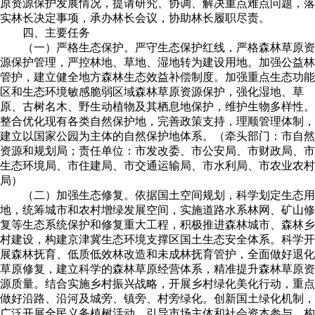
原资源保护发展情况，提请研究、协调、解决重点难点问题，落
实林长决定事项，承办林长会议，协助林长履职尽责。
四、主要任务
（一）严格生态保护。严守生态保护红线，严格森林草原资
源保护管理，严控林地、草地、湿地转为建设用地。加强公益林
管护，建立健全地方森林生态效益补偿制度。加强重点生态功能
区和生态环境敏感脆弱区域森林草原资源保护，强化湿地、草
原、古树名木、野生动植物及其栖息地保护，维护生物多样性。
整合优化现有各类自然保护地，完善政策支持，理顺管理体制，
建立以国家公园为主体的自然保护地体系。（牵头部门：市自然
资源和规划局；责任单位：市发改委、市公安局、市财政局、市
生态环境局、市住建局、市交通运输局、市水利局、市农业农村
局）
（二）加强生态修复。依据国土空间规划，科学划定生态用
地，统筹城市和农村增绿发展空间，实施道路水系林网、矿山修
复等生态系统保护和修复重大工程，积极推进森林城市、森林乡
村建设，构建京津冀生态环境支撑区国土生态安全体系。科学开
展森林抚育、低质低效林改造和未成林抚育管护，全面做好退化
草原修复，建立科学的森林草原经营体系，精准提升森林草原资
源质量。结合实施乡村振兴战略，开展乡村绿化美化行动，重点
做好沿路、沿河及城旁、镇旁、村旁绿化。创新国土绿化机制，
广泛开展全民义务植树活动，引导市场主体和社会资本参与，构