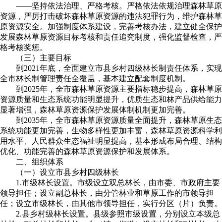
——坚持依法治理、严格考核。严格依法依规治理森林草原
资源，严厉打击破坏森林草原资源的违法犯罪行为，维护森林草
原资源安全。加强制度体系建设，完善考核办法，建立健全保护
发展森林草原资源目标考核和责任追究制度，强化监督检查，严
格考核奖惩。
（三）主要目标
到2021年底，全面建立市县乡村四级林长制责任体系，实现
全市林长制管理责任全覆盖，基本建立配套制度机制。
到2025年，全市森林草原资源主要指标稳步提高，森林草原
资源质量和生态系统功能明显提升，优质生态和林产品供给能力
显著增强，森林草原资源保护发展体制机制更加完善。
到2035年，全市森林草原资源质量全面提升，森林草原生态
系统功能更加完善，生物多样性更加丰富，森林草原资源科学利
用水平、人民群众生态福祉明显提高，基本形成布局合理、结构
优化、功能完善的森林草原资源保护和发展体系。
二、组织体系
（一）设立市县乡村四级林长
1.市级林长设置。市级设立双总林长，由市委、市政府主要
领导担任；设立副总林长，由分管林业和草原工作的市领导担
任；设立市级林长，由其他市领导担任，实行分区（片）负责。
2.县乡村级林长设置。县级参照市级设置，分别设立本级总