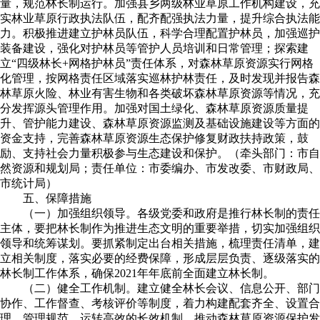
量，规范林长制运行。加强县乡两级林业草原工作机构建设，充
实林业草原行政执法队伍，配齐配强执法力量，提升综合执法能
力。积极推进建立护林员队伍，科学合理配置护林员，加强巡护
装备建设，强化对护林员等管护人员培训和日常管理；探索建
立“四级林长+网格护林员”责任体系，对森林草原资源实行网格
化管理，按网格责任区域落实巡林护林责任，及时发现并报告森
林草原火险、林业有害生物和各类破坏森林草原资源等情况，充
分发挥源头管理作用。加强对国土绿化、森林草原资源质量提
升、管护能力建设、森林草原资源监测及基础设施建设等方面的
资金支持，完善森林草原资源生态保护修复财政扶持政策，鼓
励、支持社会力量积极参与生态建设和保护。（牵头部门：市自
然资源和规划局；责任单位：市委编办、市发改委、市财政局、
市统计局）
五、保障措施
（一）加强组织领导。各级党委和政府是推行林长制的责任
主体，要把林长制作为推进生态文明的重要举措，切实加强组织
领导和统筹谋划。要抓紧制定出台相关措施，梳理责任清单，建
立相关制度，落实必要的经费保障，形成层层负责、逐级落实的
林长制工作体系，确保2021年年底前全面建立林长制。
（二）健全工作机制。建立健全林长会议、信息公开、部门
协作、工作督查、考核评价等制度，着力构建配套齐全、设置合
理、管理规范、运转高效的长效机制，推动森林草原资源保护发