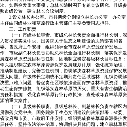
次。如遇突发重大事项，总林长随时召开专题会议研究。县级参
照市级设置，建立林长会议制度。
3.设立林长办公室。市县两级分别设立林长办公室，办公室
主任由同级林业和草原行政主管部门主要负责同志担任。
三、工作职责
（一）市级林长职责。市级总林长负责全面推行林长制，深
入贯彻落实党中央、国务院关于生态文明建设的决策部署和省
委、省政府工作安排，组织领导全市森林草原资源保护发展工
作。市级副总林长负责协助总林长全面推行林长制，落实保护发
展森林草原资源目标责任制，因地制宜确定县级林长目标任务；
牵头组织制定森林草原资源保护发展规划计划，强化统筹治理，
推动制度建设，完善责任机制，协调解决森林草原资源保护发展
重大问题。市级林长定期或不定期到责任区域巡林，组织协调解
决重点难点问题，督促责任区域依法全面保护森林草原资源，推
动生态保护修复，组织落实森林草原防灭火、重大有害生物防治
责任和措施，强化森林草原行业行政执法，查处破坏森林草原资
源的重大案件。
（二）县级林长职责。县级总林长、副总林长负责在辖区内
贯彻落实党中央、国务院关于生态文明建设的决策部署，省委、
省政府和市委、市政府工作安排，组织完成森林草原资源保护发
展任务，坚持依法治林治草，协调解决具体问题，建立森林草原