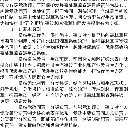
落实各级党政领导干部保护发展森林草原资源目标责任为核心，
构建党政同责、属地负责、部门协同、源头治理、全域覆盖的长
效机制，统筹山水林田湖草系统治理，切实筑牢首都生态屏障，
为加快推进“五个廊坊”建设和京津冀协同发展提供有力支撑。
（二）基本原则
——坚持生态优先、保护为主。建立健全最严格的森林草原
资源保护制度，实行山水林田湖草系统治理，加强森林草原资源
生态保护与修复，维护生物多样性，构建健康稳定、优质高效的
森林草原资源生态系统。
——坚持绿色发展、生态惠民。牢固树立和践行绿水青山就
是金山银山理念，积极推进生态建设产业化和产业发展生态化，
提升优良生态产品、优质生态服务供给能力，打造优美生态环
境，不断满足人民群众生态需求。
——坚持因地制宜、分类施策。结合区域特点和生态现状，
科学规划、分类保护，精准施策、综合治理，宜林则林、宜草则
草，提高生态、经济、社会综合效益，推进森林草原资源持续、
健康、稳定发展。
——坚持党政同责、分级负责。加强党委领导，建立健全以
党政领导负责制为核心的责任体系，党政主要负责同志总负责，
分管领导分区负责，职能部门各负其责，逐级明确职责，层层压
实责任，建立横向联动和纵向激励机制。