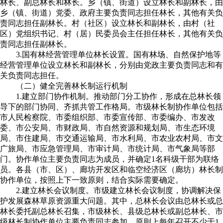
林长、副总林长和林长。乡（镇、街道）设立林长和副林长，由
乡（镇、街道）党委、政府主要负责同志担任林长，其他有关负
责同志担任副林长。村（社区）设立林长和副林长，由村（社
区）党组织书记、村（居）民委员会主任担任林长，其他有关负
责同志担任副林长。
3.国有林经营管理单位林长设置。国有林场、自然保护地等
经营管理单位设立林长和副林长，分别由党政主要负责同志和有
关负责同志担任。
（二）健全完善林长制运行机制
1.建立部门协作机制。推动部门分工协作，形成在总林长领
导下的部门协同、齐抓共管工作格局。市级林长制协作单位包括
市人民检察院、市委组织部、市委宣传部、市委编办、市发改
委、市公安局、市财政局、市自然资源和规划局、市生态环境
局、市住建局、市交通运输局、市水利局、市农业农村局、市文
广旅局、市应急管理局、市审计局、市统计局、市气象局等部
门。协作单位主要负责同志为成员，并确定1名科级干部为联络
员。各县（市、区）、廊坊开发区和临空经济区（廊坊）林长制
协作单位，按照上下一致原则，结合实际需要确定。
2.建立林长会议制度。市级建立林长会议制度，协调解决保
护发展森林草原资源重大问题。其中，总林长会议由总林长或总
林长委托副总林长召集，市级林长、县级总林长或副总林长、市
级林长制协作单位主要负责同志参加，原则上每年召开不少于1