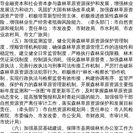
导金融资本和社会资本参与森林草原资源保护和发展，增强林业
发展活力和动力。巩固扩大国有林场改革成果，加强森林草原资
源资产管理，积极培育新型经营主体。积极推进政策性森林保
险，增强林业生产经营者抵御风险能力。（牵头部门：市自然资
源和规划局；责任单位：市发改委、市财政局、市水利局、市农
业农村局、市文广旅局）
（五）加强监测监管。健全完善森林草原资源保护管理制
度，理顺管理机构职能，确保森林草原资源管理工作的连续性和
稳定性。建立健全日常监管制度，严格执行森林采伐限额、林木
凭证采伐制度，控制源头消耗。强化森林草原督查，加强森林草
原执法，完善行政执法与刑事司法衔接工作机制，严厉打击破坏
森林草原资源违法犯罪行为。积极推行“林长+检察长”协作机
制，实现行政执法与检察监督有效衔接，构建协调有序、监管严
格、保护有力的森林草原管理新机制。开展森林草原资源主要指
标年度监测和“一张图”年度更新等工作，及时掌握森林草原资源
动态变化，提高预警预报和及时查处问题的能力。加强领导干部
自然资源资产离任审计工作，落实森林草原资源保护和发展目标
责任。（牵头部门：市自然资源和规划局；责任单位：市人民检
察院、市委编办、市发改委、市公安局、市财政局、市审计局、
市统计局）
（六）加强基层基础建设。保障市县两级林长办公室工作力