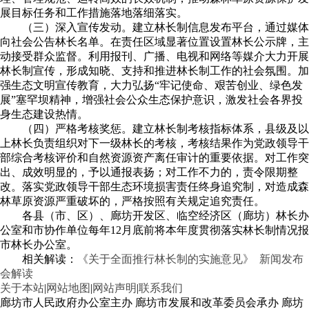
展目标任务和工作措施落地落细落实。
（三）深入宣传发动。建立林长制信息发布平台，通过媒体
向社会公告林长名单。在责任区域显著位置设置林长公示牌，主
动接受群众监督。利用报刊、广播、电视和网络等媒介大力开展
林长制宣传，形成知晓、支持和推进林长制工作的社会氛围。加
强生态文明宣传教育，大力弘扬“牢记使命、艰苦创业、绿色发
展”塞罕坝精神，增强社会公众生态保护意识，激发社会各界投
身生态建设热情。
（四）严格考核奖惩。建立林长制考核指标体系，县级及以
上林长负责组织对下一级林长的考核，考核结果作为党政领导干
部综合考核评价和自然资源资产离任审计的重要依据。对工作突
出、成效明显的，予以通报表扬；对工作不力的，责令限期整
改。落实党政领导干部生态环境损害责任终身追究制，对造成森
林草原资源严重破坏的，严格按照有关规定追究责任。
各县（市、区）、廊坊开发区、临空经济区（廊坊）林长办
公室和市协作单位每年12月底前将本年度贯彻落实林长制情况报
市林长办公室。
相关解读：
《关于全面推行林长制的实施意见》 新闻发布
会解读
关于本站
|
网站地图
|
网站声明
|
联系我们
廊坊市人民政府办公室主办 廊坊市发展和改革委员会承办 廊坊