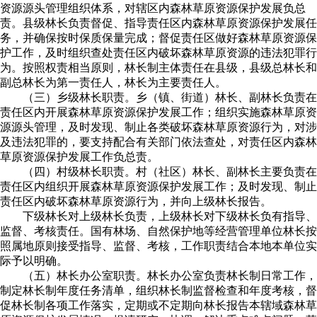
资源源头管理组织体系，对辖区内森林草原资源保护发展负总
责。县级林长负责督促、指导责任区内森林草原资源保护发展任
务，并确保按时保质保量完成；督促责任区做好森林草原资源保
护工作，及时组织查处责任区内破坏森林草原资源的违法犯罪行
为。按照权责相当原则，林长制主体责任在县级，县级总林长和
副总林长为第一责任人，林长为主要责任人。
（三）乡级林长职责。乡（镇、街道）林长、副林长负责在
责任区内开展森林草原资源保护发展工作；组织实施森林草原资
源源头管理，及时发现、制止各类破坏森林草原资源行为，对涉
及违法犯罪的，要支持配合有关部门依法查处，对责任区内森林
草原资源保护发展工作负总责。
（四）村级林长职责。村（社区）林长、副林长主要负责在
责任区内组织开展森林草原资源保护发展工作；及时发现、制止
责任区内破坏森林草原资源行为，并向上级林长报告。
下级林长对上级林长负责，上级林长对下级林长负有指导、
监督、考核责任。国有林场、自然保护地等经营管理单位林长按
照属地原则接受指导、监督、考核，工作职责结合本地本单位实
际予以明确。
（五）林长办公室职责。林长办公室负责林长制日常工作，
制定林长制年度任务清单，组织林长制监督检查和年度考核，督
促林长制各项工作落实，定期或不定期向林长报告本辖域森林草