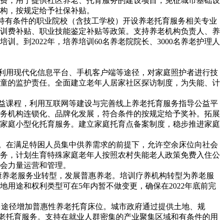
垦费；用于提供社区养老、托育服务的建设项目，免征城市基础设
构，按规定给予社保补贴。
支持有条件的职业院校（含技工学校）开设养老托育服务相关专业
训费补贴、职业技能鉴定补贴等政策。支持养老机构负责人、养
到2022年，培养培训60名养老院院长、3000名养老护理人
，利用现代化信息平台、手机客户端等途径，对家庭照护者进行技
童的监护责任。全面建立老年人居家社区探访制度，为失能、计
公益课程，利用互联网等建设与完善线上养老托育服务指导公益平
务机构连锁化、品牌化发展，符合条件的按规定给予奖补。拓展
家庭小型化托育服务。建立家庭托育点备案制度，稳步推进家庭
务。在满足特困人员集中供养需求的前提下，允许空余床位向社会
务，计划生育特殊家庭老年人按照农村失能老人政策免费入住公
会力量运营和管理。
康养老服务业转型，发展普惠养老。培训疗养机构转型为养老服
用途和权利类型可在5年内暂不做变更，确保在2022年底前完
，多途径增加普惠性养老托育床位。城市政府通过提供土地、规
养老托育服务。支持在就业人群密集的产业聚集区域和有条件的用