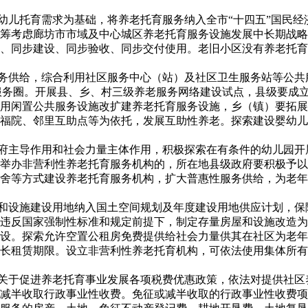
婴幼儿托育需求为基础，将养老托育服务纳入全市“十四五”国民
筹考虑廊坊市市域及中心城区养老托育服务设施发展中长期战略
、同步建设、同步验收、同步交付使用。老旧小区没有养老托育
务供给，综合利用社区服务中心（站）及社区卫生服务站等公共服
老服务圈。开展县、乡、村三级养老服务网络建设试点，县级要成
用闲置公共服务设施改扩建养老托育服务设施，乡（镇）要拓展
幸福院、邻里互助点等为依托，发展互助性养老。探索建设婴幼
政府主导作用和社会力量主体作用，积极探索在有条件的幼儿园
举办非营利性养老托育服务机构的，所在地县级政府要积极予以
舍等方式建设养老托育服务机构，扩大普惠性服务供给，为老年
构和设施建设用地纳入国土空间规划及年度建设用地供应计划，
违反国家强制性标准和规定前提下，制定存量房屋和设施改造为
设。探索允许空置公租房免费提供给社会力量供其在社区为老年
长租赁期限。设立非营利性养老托育机构，可依法使用集体所有
级关于促进养老托育事业发展各项税费优惠政策，依法对提供社
减半收取行政事业性收费。免征或减半收取的行政事业性收费项