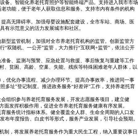
设备、智能化养老托育照护等智能终端产品。支持进入我市市场
等适老功能，便于老年人获取信息和服务。支持市内有条件的机构
，提高无障碍率。加强母婴设施配套建设，全市车站、商场、医
具有示范意义的活力发展城市和社区。
的新型监管机制，加强对全市养老托育机构的监管。创新监管方
“双随机、一公开”监管，大力推行“互联网+监管”，依法公开
急准备、监测与预警、应急处置与救援、事后恢复与重建等工作
农村、贫困、高龄、空巢、失能、残疾等特殊困难老年人群体，以
单，优化办事流程、减少办理环节、提高办事效率，推进同一事
一照多址”登记制度。推进政务服务“好差评”工作，支持养老托育
社会组织参与养老托育服务发展，开发志愿服务项目，建立健
等方面发挥积极作用，促进全市养老托育服务健康有序发展。
托育服务统计指标体系。健全覆盖全人群、生命全周期的人口发
发布年度报告、白皮书等形式，服务产业发展，引导社会预期。
进机制，将发展养老托育服务作为重大民生工程，纳入重要议事日