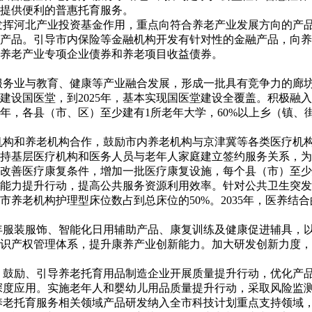
提供便利的普惠托育服务。
。发挥河北产业投资基金作用，重点向符合养老产业发展方向的产
产品。引导市内保险等金融机构开发有针对性的金融产品，向养
养老产业专项企业债券和养老项目收益债券。
老服务业与教育、健康等产业融合发展，形成一批具有竞争力的廊
建设国医堂，到2025年，基本实现国医堂建设全覆盖。积极融
5年，各县（市、区）至少建有1所老年大学，60%以上乡（镇、
疗机构和养老机构合作，鼓励市内养老机构与京津冀等各类医疗机
持基层医疗机构和医务人员与老年人家庭建立签约服务关系，为
改善医疗康复条件，增加一批医疗康复设施，每个县（市）至少
能力提升行动，提高公共服务资源利用效率。针对公共卫生突发
全市养老机构护理型床位数占到总床位的50%。2035年，医养
老年服装服饰、智能化日用辅助产品、康复训练及健康促进辅具，
识产权管理体系，提升康养产业创新能力。加大研发创新力度，
量。鼓励、引导养老托育用品制造企业开展质量提升行动，优化产
深度应用。实施老年人和婴幼儿用品质量提升行动，采取风险监
将养老托育服务相关领域产品研发纳入全市科技计划重点支持领域