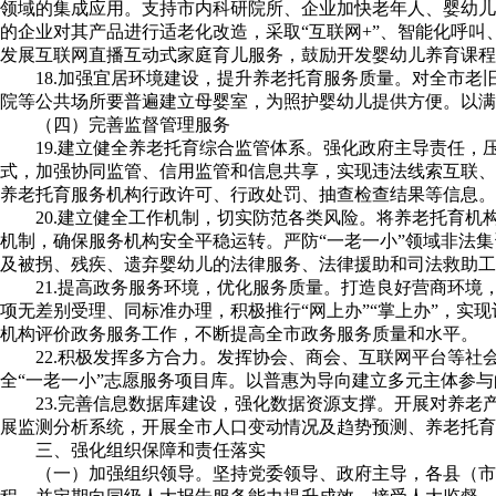
领域的集成应用。支持市内科研院所、企业加快老年人、婴幼儿
的企业对其产品进行适老化改造，采取“互联网+”、智能化呼
发展互联网直播互动式家庭育儿服务，鼓励开发婴幼儿养育课程
18.加强宜居环境建设，提升养老托育服务质量。对全市
院等公共场所要普遍建立母婴室，为照护婴幼儿提供方便。以满
（四）完善监督管理服务
19.建立健全养老托育综合监管体系。强化政府主导责任
式，加强协同监管、信用监管和信息共享，实现违法线索互联、
养老托育服务机构行政许可、行政处罚、抽查检查结果等信息。到
20.建立健全工作机制，切实防范各类风险。将养老托育
机制，确保服务机构安全平稳运转。严防“一老一小”领域非法
及被拐、残疾、遗弃婴幼儿的法律服务、法律援助和司法救助工
21.提高政务服务环境，优化服务质量。打造良好营商环
项无差别受理、同标准办理，积极推行“网上办”“掌上办”，实
机构评价政务服务工作，不断提高全市政务服务质量和水平。
22.积极发挥多方合力。发挥协会、商会、互联网平台等
全“一老一小”志愿服务项目库。以普惠为导向建立多元主体参
23.完善信息数据库建设，强化数据资源支撑。开展对养
展监测分析系统，开展全市人口变动情况及趋势预测、养老托育
三、强化组织保障和责任落实
（一）加强组织领导。坚持党委领导、政府主导，各县（市