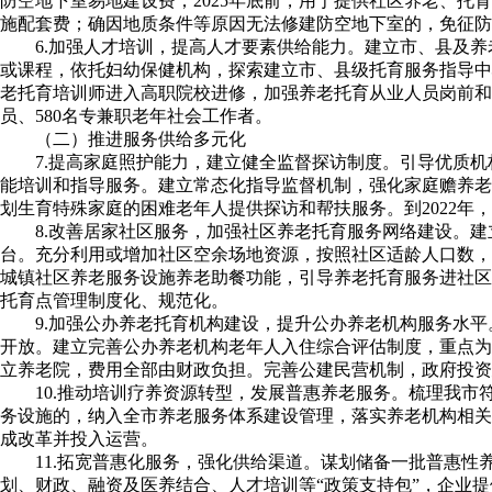
防空地下室易地建设费；2025年底前，用于提供社区养老、
施配套费；确因地质条件等原因无法修建防空地下室的，免征防
6.加强人才培训，提高人才要素供给能力。建立市、县及
或课程，依托妇幼保健机构，探索建立市、县级托育服务指导中
老托育培训师进入高职院校进修，加强养老托育从业人员岗前和岗
员、580名专兼职老年社会工作者。
（二）推进服务供给多元化
7.提高家庭照护能力，建立健全监督探访制度。引导优质
能培训和指导服务。建立常态化指导监督机制，强化家庭赡养老
划生育特殊家庭的困难老年人提供探访和帮扶服务。到2022年，
8.改善居家社区服务，加强社区养老托育服务网络建设。
台。充分利用或增加社区空余场地资源，按照社区适龄人口数，
城镇社区养老服务设施养老助餐功能，引导养老托育服务进社区
托育点管理制度化、规范化。
9.加强公办养老托育机构建设，提升公办养老机构服务水
开放。建立完善公办养老机构老年人入住综合评估制度，重点为
立养老院，费用全部由财政负担。完善公建民营机制，政府投资
10.推动培训疗养资源转型，发展普惠养老服务。梳理我
务设施的，纳入全市养老服务体系建设管理，落实养老机构相关
成改革并投入运营。
11.拓宽普惠化服务，强化供给渠道。谋划储备一批普惠
划、财政、融资及医养结合、人才培训等“政策支持包”，企业