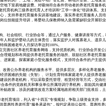
托育服务的房产、土地，免征不动产登记费、耕地开垦费、土地复
空地下室易地建设费。对吸纳符合条件劳动者的养老托育服务机
养老托育机构三级养老托育人才培训和“工学一体化”培训体系。
心，支持养老托育服务实训基地建设。落实养老托育服务人员培
位技能提升培训，将婴幼儿保教师纳入急需紧缺职业开展职业培训。
机构、社会组织、行业协会等，通过入户服务、健康讲座等方式
年人和监护婴幼儿的主体责任，落实监护人对孤寡老人、遗弃儿
特殊困难老年人月探访率达到100%。
建立完善社区养老托育服务网络，支持优质机构、行业协会开发
合理规划和布局提供养老托育服务的场所。鼓励社区养老托育服
、进家庭。探索家庭小型化服务模式，支持符合条件的户主提供
平。改善公办养老机构的服务水平、提供多层次、多样化养老服
经济困难的失能（失智）、计划生育特殊家庭老年人提供养老服
建设的养老机构，可以采取委托管理、租赁经营等方式，交由社
市符合条件的党政机关和事业单位所属培训疗养机构，鼓励其向健
补贴政策，涉及的建筑改造方案经属地政府相关部门批准后，土地
性养老托育项目，列入省“十四五”专项规划，争取上级资金支持
提供普惠性养老托育“服务承诺包”，按约定承担公益性、普惠性