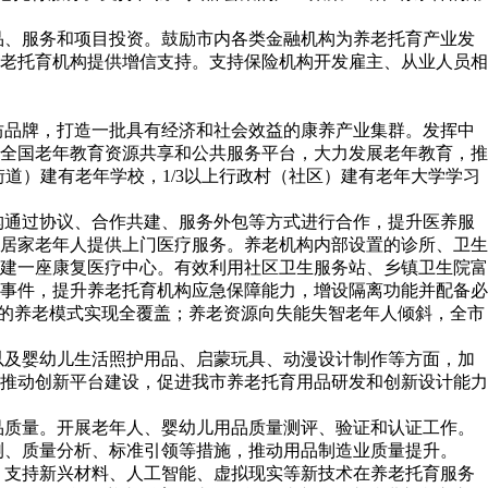
品、服务和项目投资。鼓励市内各类金融机构为养老托育产业发
老托育机构提供增信支持。支持保险机构开发雇主、从业人员相
坊品牌，打造一批具有经济和社会效益的康养产业集群。发挥中
入全国老年教育资源共享和公共服务平台，大力发展老年教育，推
街道）建有老年学校，1/3以上行政村（社区）建有老年大学学习
构通过协议、合作共建、服务外包等方式进行合作，提升医养服
居家老年人提供上门医疗服务。养老机构内部设置的诊所、卫生
建一座康复医疗中心。有效利用社区卫生服务站、乡镇卫生院富
事件，提升养老托育机构应急保障能力，增设隔离功能并配备必
结合的养老模式实现全覆盖；养老资源向失能失智老年人倾斜，全市
以及婴幼儿生活照护用品、启蒙玩具、动漫设计制作等方面，加
推动创新平台建设，促进我市养老托育用品研发和创新设计能力
品质量。开展老年人、婴幼儿用品质量测评、验证和认证工作。
测、质量分析、标准引领等措施，推动用品制造业质量提升。
，支持新兴材料、人工智能、虚拟现实等新技术在养老托育服务