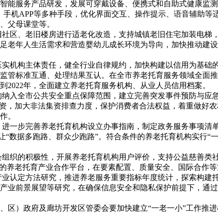
智能服务产品研发，发展可穿戴设备、便携式和自助式健康监测
叫、手机APP等多种手段，优化界面交互、操作提示、语音辅助
、父母课堂等。
老旧社区、老旧楼房进行适老化改造，支持城镇老旧住宅加装电梯
足老年人生活需求和营造婴幼儿成长环境为导向，加快推动建设
，压实机构主体责任，健全行业自律规约，加快构建以信用为基础
监管标准互通、处理结果互认。在全市养老托育服务领域全面推行
2022年，全面建立养老托育服务机构、从业人员信用档案。
机构纳入全市公共安全重点保障范围，建立完善突发事件预防与应
集资，加大非法集资排查力度，保护消费者合法权益，着重做好
作。
境，进一步完善养老托育机构设立办事指南，制定政务服务事项清
现让“数据多跑路、群众少跑路”。符合条件的养老托育机构实行“
社会组织的积极性，开展养老托育机构用户评价，支持公益慈善类
与的养老托育产业合作平台，在要素配置、质量安全、国际合作
老产业认定方法研究，推进养老服务重要指标年度统计，探索构建
产业前景展望等研究，在确保信息安全和隐私保护前提下，通过
、区）政府及廊坊开发区管委会要加快建立“一老一小”工作推