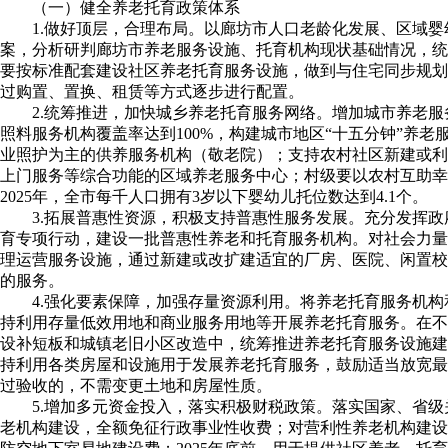
（一）健全养老托育政策体系
1.做好顶层，合理布局。以廊坊市人口老龄化发展、区域
案，分析研判廊坊市养老服务设施、托育机构现状基础情况，统
要按标准配套建设社区养老托育服务设施，做到与住宅同步规划
过购置、置换、租赁等方式逐步进行配置。
2.统筹推进，加快城乡养老托育服务网络。增加城市养老服
照料服务机构覆盖率达到100%，构建城市地区“十五分钟”养
业照护为主的供养服务机构（敬老院）；支持农村社区新建或利
上门服务等综合功能的区域养老服务中心；村级要以农村互助
2025年，全市每千人口拥有3岁以下婴幼儿托位数达到4.1个。
3.拓展普惠性资源，积极支持普惠性服务发展。充分发挥
育专项行动，建设一批普惠性养老和托育服务机构。对社会力量
理运营服务设施，通过新建或改扩建适宜的厂房、医院、闲置校
的服务。
4.强化要素保障，加强存量资源利用。将养老托育服务机
持利用存量低效用地和商业服务用地等开展养老托育服务。在不
设补短板和城镇老旧小区改造中，统筹推进养老托育服务设施建
持利用各类房屋和设施用于发展养老托育服务，鼓励适当放宽最
过验收的，不需变更土地和房屋性质。
5.增加多元资金投入，落实积极财税政策。落实国家、省
老机构建设，全额免征行政事业性收费；对营利性养老机构建设