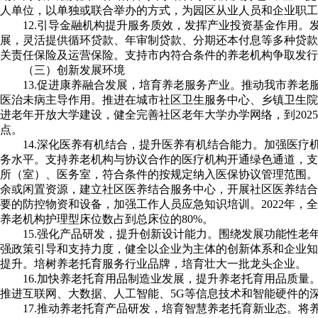
人单位，以单独或联合举办的方式，为园区从业人员和企业职工
12.引导金融机构提升服务质效，发挥产业投资基金作用
展，灵活提供循环贷款、年审制贷款、分期还本付息等多种贷款
关责任保险及运营保险。支持市内符合条件的养老机构争取发行
（三）创新发展环境
13.促进康养融合发展，培育养老服务产业。推动我市养
医治未病主导作用。推进在城市社区卫生服务中心、乡镇卫生院
进老年开放大学建设，健全完善社区老年大学办学网络，到202
点。
14.深化医养有机结合，提升医养有机结合能力。加强医
务水平。支持养老机构与协议合作的医疗机构开通绿色通道，支
所（室）、医务室，符合条件的按规定纳入医保协议管理范围。
余或闲置资源，建立社区医养结合服务中心，开展社区医养结合
要的防控物资和设备，加强工作人员应急知识培训。2022年，
养老机构护理型床位数占到总床位的80%。
15.强化产品研发，提升创新设计能力。围绕发展功能性
强政策引导和支持力度，健全以企业为主体的创新体系和企业知
提升。培树养老托育服务行业品牌，培育壮大一批龙头企业。
16.加快养老托育用品制造业发展，提升养老托育用品质
推进互联网、大数据、人工智能、5G等信息技术和智能硬件的
17.推动养老托育产品研发，培育智慧养老托育新业态。