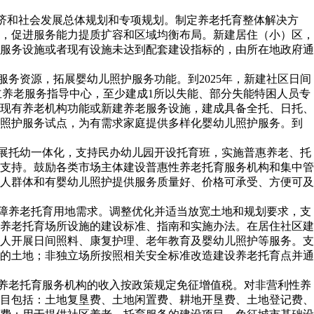
经济和社会发展总体规划和专项规划。制定养老托育整体解决方
，促进服务能力提质扩容和区域均衡布局。新建居住（小）区，
服务设施或者现有设施未达到配套建设指标的，由所在地政府通
务资源，拓展婴幼儿照护服务功能。到2025年，新建社区日间
立养老服务指导中心，至少建成1所以失能、部分失能特困人员专
现有养老机构功能或新建养老服务设施，建成具备全托、日托、
儿照护服务试点，为有需求家庭提供多样化婴幼儿照护服务。到
开展托幼一体化，支持民办幼儿园开设托育班，实施普惠养老、托
支持。鼓励各类市场主体建设普惠性养老托育服务机构和集中管
人群体和有婴幼儿照护提供服务质量好、价格可承受、方便可及
保障养老托育用地需求。调整优化并适当放宽土地和规划要求，支
养老托育场所设施的建设标准、指南和实施办法。在居住社区建
人开展日间照料、康复护理、老年教育及婴幼儿照护等服务。支
的土地；非独立场所按照相关安全标准改造建设养老托育点并通
区养老托育服务机构的收入按政策规定免征增值税。对非营利性养
目包括：土地复垦费、土地闲置费、耕地开垦费、土地登记费、