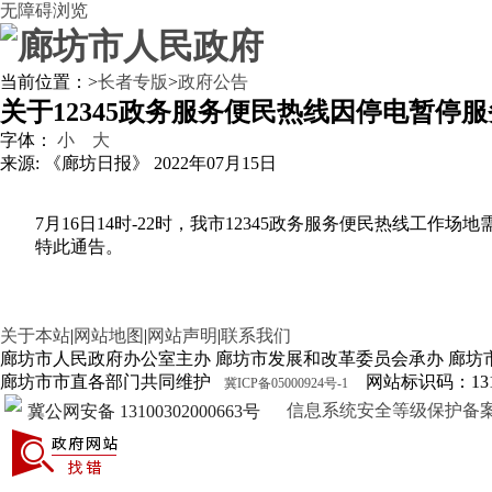
无障碍浏览
当前位置：
>
长者专版
>
政府公告
关于12345政务服务便民热线因停电暂停
字体：
小
大
来源: 《廊坊日报》
2022年07月15日
7月16日14时-22时，我市12345政务服务便民热线工
特此通告。
关于本站
|
网站地图
|
网站声明
|
联系我们
廊坊市人民政府办公室主办 廊坊市发展和改革委员会承办 廊坊
廊坊市市直各部门共同维护
网站标识码：1310
冀ICP备05000924号-1
信息系统安全等级保护备案证明13
冀公网安备 13100302000663号