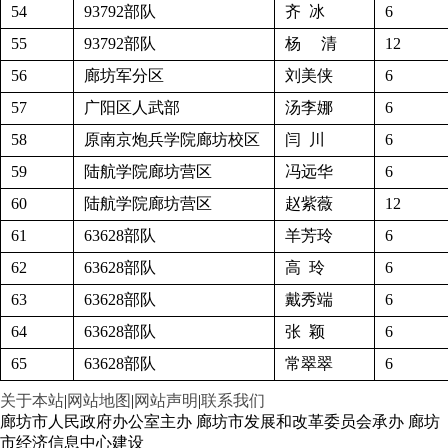
54
93792部队
齐 冰
6
55
93792部队
杨 清
12
56
廊坊军分区
刘美侠
6
57
广阳区人武部
汤李娜
6
58
原南京炮兵学院廊坊校区
闫 川
6
59
陆航学院廊坊营区
冯远华
6
60
陆航学院廊坊营区
赵紫薇
12
61
63628部队
羊芳玲
6
62
63628部队
高 玲
6
63
63628部队
戴秀端
6
64
63628部队
张 颖
6
65
63628部队
常翠翠
6
关于本站
|
网站地图
|
网站声明
|
联系我们
廊坊市人民政府办公室主办 廊坊市发展和改革委员会承办 廊坊
市经济信息中心建设