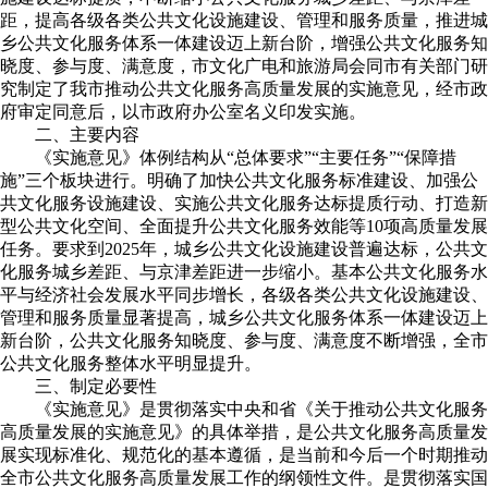
距，提高各级各类公共文化设施建设、管理和服务质量，推进城
乡公共文化服务体系一体建设迈上新台阶，增强公共文化服务知
晓度、参与度、满意度，市文化广电和旅游局会同市有关部门研
究制定了我市推动公共文化服务高质量发展的实施意见，经市政
府审定同意后，以市政府办公室名义印发实施。
二、主要内容
《实施意见》体例结构从“总体要求”“主要任务”“保障措
施”三个板块进行。明确了加快公共文化服务标准建设、加强公
共文化服务设施建设、实施公共文化服务达标提质行动、打造新
型公共文化空间、全面提升公共文化服务效能等10项高质量发展
任务。要求到2025年，城乡公共文化设施建设普遍达标，公共文
化服务城乡差距、与京津差距进一步缩小。基本公共文化服务水
平与经济社会发展水平同步增长，各级各类公共文化设施建设、
管理和服务质量显著提高，城乡公共文化服务体系一体建设迈上
新台阶，公共文化服务知晓度、参与度、满意度不断增强，全市
公共文化服务整体水平明显提升。
三、制定必要性
《实施意见》是贯彻落实中央和省《关于推动公共文化服务
高质量发展的实施意见》的具体举措，是公共文化服务高质量发
展实现标准化、规范化的基本遵循，是当前和今后一个时期推动
全市公共文化服务高质量发展工作的纲领性文件。是贯彻落实国