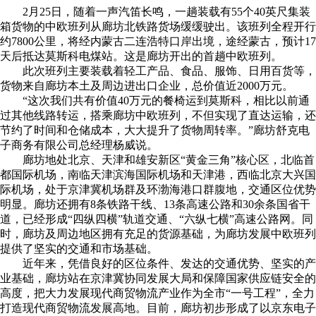
2月25日，随着一声汽笛长鸣，一趟装载有55个40英尺集装
箱货物的中欧班列从廊坊北铁路货场缓缓驶出。该班列全程开行
约7800公里，将经内蒙古二连浩特口岸出境，途经蒙古，预计17
天后抵达莫斯科电煤站。这是廊坊开出的首趟中欧班列。
此次班列主要装载着轻工产品、食品、服饰、日用百货等，
货物来自廊坊本土及周边进出口企业，总价值近2000万元。
“这次我们共有价值40万元的餐椅运到莫斯科，相比以前通
过其他线路转运，搭乘廊坊中欧班列，不但实现了直达运输，还
节约了时间和仓储成本，大大提升了货物周转率。”廊坊舒克电
子商务有限公司总经理杨威说。
廊坊地处北京、天津和雄安新区“黄金三角”核心区，北临首
都国际机场，南临天津滨海国际机场和天津港，西临北京大兴国
际机场，处于京津冀机场群及环渤海港口群腹地，交通区位优势
明显。廊坊还拥有8条铁路干线、13条高速公路和30余条国省干
道，已经形成“四纵四横”轨道交通、“六纵七横”高速公路网。同
时，廊坊及周边地区拥有充足的货源基础，为廊坊发展中欧班列
提供了坚实的交通和市场基础。
近年来，凭借良好的区位条件、发达的交通优势、坚实的产
业基础，廊坊站在京津冀协同发展大局和保障国家供应链安全的
高度，把大力发展现代商贸物流产业作为全市“一号工程”，全力
打造现代商贸物流发展高地。目前，廊坊初步形成了以京东电子