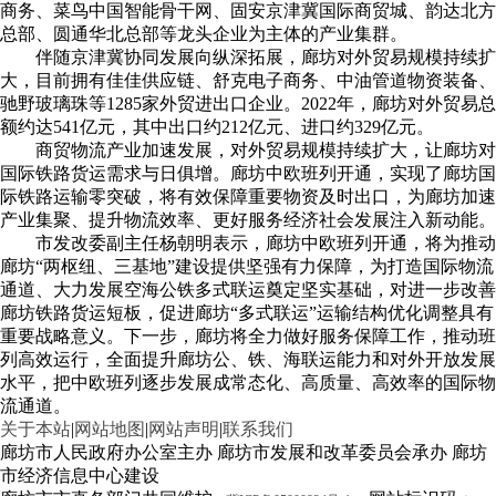
商务、菜鸟中国智能骨干网、固安京津冀国际商贸城、韵达北方
总部、圆通华北总部等龙头企业为主体的产业集群。
伴随京津冀协同发展向纵深拓展，廊坊对外贸易规模持续扩
大，目前拥有佳佳供应链、舒克电子商务、中油管道物资装备、
驰野玻璃珠等1285家外贸进出口企业。2022年，廊坊对外贸易总
额约达541亿元，其中出口约212亿元、进口约329亿元。
商贸物流产业加速发展，对外贸易规模持续扩大，让廊坊对
国际铁路货运需求与日俱增。廊坊中欧班列开通，实现了廊坊国
际铁路运输零突破，将有效保障重要物资及时出口，为廊坊加速
产业集聚、提升物流效率、更好服务经济社会发展注入新动能。
市发改委副主任杨朝明表示，廊坊中欧班列开通，将为推动
廊坊“两枢纽、三基地”建设提供坚强有力保障，为打造国际物流
通道、大力发展空海公铁多式联运奠定坚实基础，对进一步改善
廊坊铁路货运短板，促进廊坊“多式联运”运输结构优化调整具有
重要战略意义。下一步，廊坊将全力做好服务保障工作，推动班
列高效运行，全面提升廊坊公、铁、海联运能力和对外开放发展
水平，把中欧班列逐步发展成常态化、高质量、高效率的国际物
流通道。
关于本站
|
网站地图
|
网站声明
|
联系我们
廊坊市人民政府办公室主办 廊坊市发展和改革委员会承办 廊坊
市经济信息中心建设