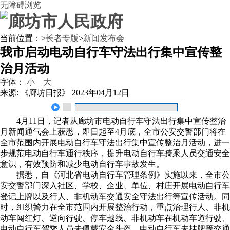
无障碍浏览
当前位置：
>
长者专版
>
新闻发布会
我市启动电动自行车守法出行集中宣传整
治月活动
字体：
小
大
来源: 《廊坊日报》
2023年04月12日
4月11日，记者从廊坊市电动自行车守法出行集中宣传整治
月新闻通气会上获悉，即日起至4月底，全市公安交警部门将在
全市范围内开展电动自行车守法出行集中宣传整治月活动，进一
步规范电动自行车通行秩序，提升电动自行车骑乘人员交通安全
意识，有效预防和减少电动自行车事故发生。
据悉，自《河北省电动自行车管理条例》实施以来，全市公
安交警部门深入社区、学校、企业、单位、村庄开展电动自行车
登记上牌以及行人、非机动车交通安全守法出行等宣传活动。同
时，组织警力在全市范围内开展整治行动，重点治理行人、非机
动车闯红灯、逆向行驶、停车越线、非机动车在机动车道行驶、
电动自行车驾乘人员未佩戴安全头盔、电动自行车未挂牌等交通