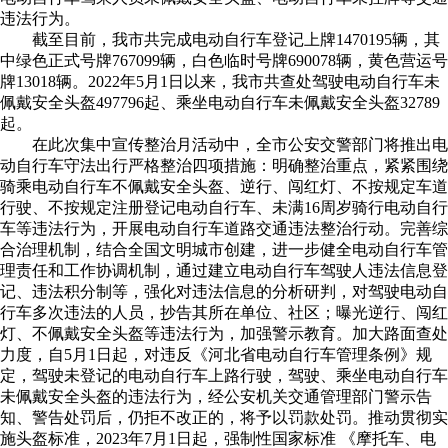
违法行为。
截至目前，我市共完成电动自行车登记上牌1470195辆，其
中绿色正式号牌767099辆，白色临时号牌690078辆，黄色营运号
牌13018辆。2022年5月1日以来，我市共查处驾驶电动自行车未
佩戴安全头盔497796起、乘坐电动自行车未佩戴安全头盔32789
起。
在此次集中宣传整治月活动中，全市公安交警部门将推出电
动自行车守法出行严格整治四项措施：明确整治重点，紧紧围绕
骑乘电动自行车不佩戴安全头盔、逆行、闯红灯、不按规定车道
行驶、不按规定注册登记电动自行车、未满16周岁骑行电动自行
车等违法行为，开展电动自行车道路交通违法整治行动。完善综
合治理机制，结合全国文明城市创建，进一步健全电动自行车管
理责任和工作协调机制，通过建立电动自行车驾驶人违法信息登
记、违法积分制等，强化对违法信息的分析研判，对驾驶电动自
行车多次违法的人员，抄告其所在单位、社区；曝光逆行、闯红
灯、不佩戴安全头盔等违法行为，加强警示教育。加大路面查处
力度，自5月1日起，对违反《河北省电动自行车管理条例》规
定，驾驶未登记的电动自行车上路行驶，驾驶、乘坐电动自行车
未佩戴安全头盔的违法行为，经公安机关交通管理部门警示告
知、警告处罚后，仍拒不改正的，将予以罚款处罚。推动贯彻实
施头盔标准，2023年7月1日起，强制性国家标准 《摩托车、电