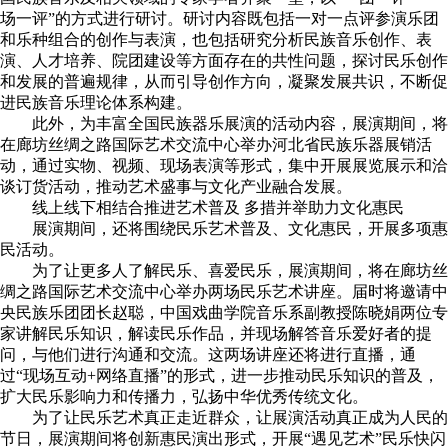
场一评”的方式进行研讨。研讨内容既包括一对一点评参演乐团
和乐种组合的创作与表演，也包括研究分析民族音乐创作、表
演、人才培养、院团建设等方面存在的共性问题，探讨民乐创作
和发展的普遍规律，从而引导创作方向，凝聚发展共识，不断促
进民族音乐理论体系构建。
此外，为丰富全国民族器乐展演的活动内容，展演期间，将
在廊坊丝绸之路国际艺术交流中心举办河北省民族乐器展销活
动，通过实物、视频、现场表演等形式，集中开展展览展示和洽
谈订货活动，推动艺术盛事与文化产业融合发展。
线上线下相结合推进艺术普及 多措并举助力文化惠民
展演期间，还将围绕民乐艺术普及、文化惠民，开展多项惠
民活动。
为了让更多人了解民乐、喜爱民乐，展演期间，将在廊坊丝
绸之路国际艺术交流中心举办两场民乐艺术讲座。届时将邀请中
央民族乐团团长赵聪，中国戏曲学院音乐系副教授陈晓娟两位专
家讲解民乐知识，解读民乐作品，并现场解答音乐爱好者的提
问，与他们进行沟通和交流。这两场讲座还将进行直播，通
过“现场互动+网络直播”的形式，进一步推动民乐知识的普及，
扩大民乐影响力和传播力，弘扬中华优秀传统文化。
为了让民乐艺术真正走近群众，让展演活动真正成为人民的
节日，展演期间将创新惠民演出形式，开展“遇见艺术”民乐快闪