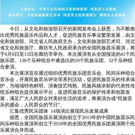
今日，从文化和旅游部召开的新闻发布会上获悉，为不断推
出优秀民族器乐作品和人才，促进民族音乐事业繁荣发展，由文
化和旅游部、河北省人民政府主办，文化和旅游部艺术司、河北
省文化和旅游厅、廊坊市人民政府承办的全国民族器乐展演，将
于6月6日至13日在廊坊市举办。本次展演有从全国报送的41个民
族乐团、136个乐种组合中遴选出的10个民族乐团、32个乐种组
合参演。
本次展演旨在通过组织优秀民族乐团音乐会、民间乐种组合
音乐会，开展民族音乐评论等系列活动，促进民族音乐的传承保
护，为地域特色鲜明、演奏技艺纯熟、民族风格浓郁的代表性传
统乐种组合提供展示平台，促进民族音乐的保护传承和创新发
展，满足广大人民群众对美好生活的追求，将展演办成“民族音
乐的盛会，人民群众的节日”。
汇集优秀民乐团体 14场演出展现民乐发展成果
据悉，全国民族器乐展演由创立于2013年的中国民族器乐民
间乐种组合展演和创立于2018年的全国优秀民族乐团展演两个民
乐展演合并而成。