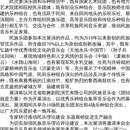
此次参演乐团和乐种组合中，既有国家艺术院团，也有地方
艺术院团和院校民乐团体；既有职业乐种组合、音乐院校师生组
建的乐种组合，也有活跃于民间、来自田间地头的乐班乐社。展
演期间，主办方将组织民族乐团、高等音乐院校和传统乐种组合
进行相互学习、交流与合作，共享民族民间音乐资源，推动民族
音乐长足发展。
民族乐团参加本次展演的作品，均为2018年以来新创的民族
管弦乐作品，所含曲目70%以上为原创或创新改编，其中，既有
弘扬中华优秀传统文化的音乐会《天地永乐·中国节》《孙子兵
法回响》，展现地域特色和人文风情的音乐会《中轴》《潇湘水
云》《水阔山海间》，也有展现军民水乳交融、生死与共铸就的
沂蒙精神的音乐会《沂蒙史诗》等，充分展示了中国精神、中国
风格和中国气派。民间乐种组合演出的作品涉及20多个传统乐
种，既有典雅秀丽的江南丝竹、粗犷热烈的鲁西南鼓吹乐，也有
古意盎然的诸城古琴、福建南音等。
展演将以河北省歌舞剧院演艺有限公司的民族音乐会《团结
就是力量》作为开幕演出，以优秀乐种组合集萃音乐会作为闭幕
演出。展演期间共举办10场民族乐团演出和4场乐种组合演出，
让广大民乐爱好者一饱耳福。
专家研讨推动民乐理论建设 乐器展销促进文产融合
为切实加强民族音乐理论评论建设，本次展演将邀请来自全
国民族音乐及相关领域的专家学者齐聚一堂，以“一团一评”“一