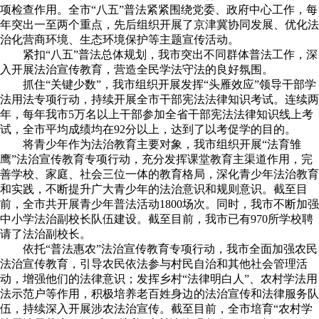
项检查作用。全市“八五”普法紧紧围绕党委、政府中心工作，每
年突出一至两个重点，先后组织开展了京津冀协同发展、优化法
治化营商环境、生态环境保护等主题宣传活动。
紧扣“八五”普法总体规划，我市突出不同群体普法工作，深
入开展法治宣传教育，营造全民学法守法的良好氛围。
抓住“关键少数”，我市组织开展发挥“头雁效应”领导干部学
法用法专项行动，持续开展全市干部宪法法律知识考试。连续两
年，每年我市5万名以上干部参加全省干部宪法法律知识线上考
试，全市平均成绩均在92分以上，达到了以考促学的目的。
将青少年作为法治教育主要对象，我市组织开展“法育雏
鹰”法治宣传教育专项行动，充分发挥课堂教育主渠道作用，完
善学校、家庭、社会三位一体的教育格局，深化青少年法治教育
和实践，不断提升广大青少年的法治意识和规则意识。截至目
前，全市共开展青少年普法活动1800场次。同时，我市不断加强
中小学法治副校长队伍建设。截至目前，我市已有970所学校聘
请了法治副校长。
依托“普法惠农”法治宣传教育专项行动，我市全面加强农民
法治宣传教育，引导农民依法参与村民自治和其他社会管理活
动，增强他们的法律意识；发挥乡村“法律明白人”、农村学法用
法示范户等作用，积极培养老百姓身边的法治宣传和法律服务队
伍，持续深入开展涉农法治宣传。截至目前，全市培育“农村学