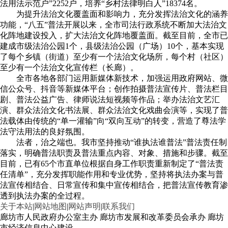
法用法示范户”2252户，培养“乡村法律明白人”18374名。
为提升法治文化覆盖面和影响力，充分发挥法治文化的涵养
功能，“八五”普法开展以来，全市司法行政系统不断加大法治文
化阵地建设投入，扩大法治文化阵地覆盖面。截至目前，全市已
建成市级法治公园1个，县级法治公园（广场）10个，基本实现
了每个乡镇（街道）至少有一个法治文化场所，每个村（社区）
至少有一个法治文化宣传栏（长廊）。
全市各地各部门运用新媒体新技术，加强运用政府网站、微
信公众号、抖音等新媒体平台；创作拍摄普法宣传片、普法栏目
剧、普法公益广告、律师说法短视频等作品；举办法治文艺汇
演、群众法治文化书法展、群众法治文化戏曲会演等，实现了普
法载体由传统的“单一灌输”向“双向互动”的转变，营造了尊法学
法守法用法的良好氛围。
法者，治之端也。我市坚持推动“谁执法谁普法”普法责任制
落实，明确普法职责及普法重点内容、对象、措施和步骤。截至
目前，已有65个市直单位根据自身工作职责重新制定了“普法责
任清单”，充分发挥职能作用和专业优势，坚持将执法办案与普
法宣传相结合、日常宣传和集中宣传相结合，把普法宣传教育渗
透到执法办案的全过程。
关于本站
|
网站地图
|
网站声明
|
联系我们
廊坊市人民政府办公室主办 廊坊市发展和改革委员会承办 廊坊
市经济信息中心建设