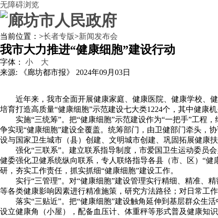
无障碍浏览
当前位置：
>
长者专版
>
新闻发布会
我市大力推进“健康细胞”建设行动
字体：
小
大
来源: 《廊坊都市报》
2024年09月03日
近年来，我市全面开展健康家庭、健康医院、健康学校、健
培育打造高质量“健康细胞”示范建设七大类1224个，其中健康机关
实施“三统筹”。把“健康细胞”示范建设作为“一把手”工
争实现“健康细胞”建设全覆盖。统筹部门，由卫健部门牵头，
设与国家卫生城市（县）创建、文明城市创建、巩固拓展健康扶
强化“三联系”。建立联系指导制度，市爱国卫生运动委员
健委强化卫健系统纵向联系，专人联络指导各县（市、区）“健
研，夯实工作责任，抓实抓细“健康细胞”建设工作。
实行“三管理”。对“健康细胞”建设管理实行精细、精准、
等各类健康影响因素进行精准施策，研究方法路径；对日常工作
落实“三贴近”。把“健康细胞”建设触角延伸到基层群众生
设立健康角（小屋），配备血压计、体重秤等形式普及健康知识