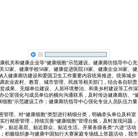
康机关和健康企业等“健康细胞”示范建设。健康廊坊指导中心
32家、健康学校58家、健康促进医院19家、健康企业38家、健康
程，纳入健康廊坊建设和爱国卫生工作重要内容统筹推进。统筹城
协调农业农村、教育、城市管理、民政等相关部门，结合各自职责
贫成果、无烟单位建设、人居环境整治、和美乡村建设等工作深
会办公室强化与成员单位的横向沟通联系，及时传达健康廊坊、“
康细胞”示范建设工作；健康廊坊指导中心强化专业人员队伍力量
精密管理。对“健康细胞”类型进行精细分类，明确牵头单位及科
实行精密管理，持续完善“健康细胞”管理台账，及时发现问题
活中，贴近基层、贴近群众、贴近生活。开展各级各类“六进”活
；积极组织参与健康中国知行大赛家庭专场线上答题活动，我市共