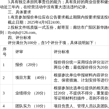
3.具有独立承担民事责任的能力；具有良好的商业信誉和
动近三年内，在经营活动中没有重大违法违约记录。
三、具体要求
1.有意参加报价单位应在公告要求截止期限内按要求报送
截止日期：2025年4月9日24:00。
2.投标文件纸质版一式五份，邮寄至：廊坊市广阳区新华路6
到：lfyshjb@126.com。
四、评分标准
评分满分为100分，含5个评分子项，具体说明如下：
序
评审
评分标准
号
报价得分统一采用综合评分法计算
报价 （20分）
1
两位小数；最低报价得分为20分
根据参比单位申报材料内容评分
项目方案 （40分）
2
念、保密措施、计划安排等进行
根据参加比选单位提供的相关政
3
业绩得分 （20分）
过20分，不提供不得分，重复
等证明材料扫描件，否则不得分
4
团队实力 （10分）
项目负责人、管理人员以及团队人