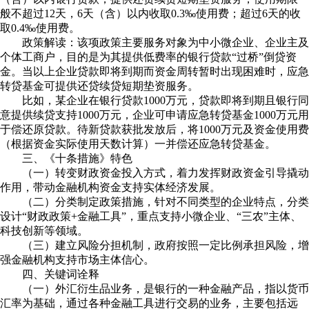
般不超过12天，6天（含）以内收取0.3‰使用费；超过6天的收
取0.4‰使用费。
政策解读：该项政策主要服务对象为中小微企业、企业主及
个体工商户，目的是为其提供低费率的银行贷款“过桥”倒贷资
金。当以上企业贷款即将到期而资金周转暂时出现困难时，应急
转贷基金可提供还贷续贷短期垫资服务。
比如，某企业在银行贷款1000万元，贷款即将到期且银行同
意提供续贷支持1000万元，企业可申请应急转贷基金1000万元用
于偿还原贷款。待新贷款获批发放后，将1000万元及资金使用费
（根据资金实际使用天数计算）一并偿还应急转贷基金。
三、《十条措施》特色
（一）转变财政资金投入方式，着力发挥财政资金引导撬动
作用，带动金融机构资金支持实体经济发展。
（二）分类制定政策措施，针对不同类型的企业特点，分类
设计“财政政策+金融工具”，重点支持小微企业、“三农”主体、
科技创新等领域。
（三）建立风险分担机制，政府按照一定比例承担风险，增
强金融机构支持市场主体信心。
四、关键词诠释
（一）外汇衍生品业务，是银行的一种金融产品，指以货币
汇率为基础，通过各种金融工具进行交易的业务，主要包括远