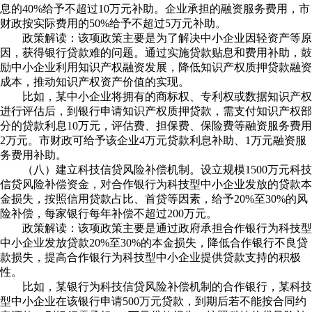
息的40%给予不超过10万元补助。企业承担的融资服务费用，市
财政按实际费用的50%给予不超过5万元补助。
政策解读：该项政策主要是为了解决中小企业因轻资产等原
因，获得银行贷款难的问题。通过实施贷款贴息和费用补助，鼓
励中小企业利用知识产权融资发展，降低知识产权质押贷款融资
成本，推动知识产权资产价值的实现。
比如，某中小企业将拥有的商标权、专利权或数据知识产权
进行评估后，到银行申请知识产权质押贷款，需支付知识产权部
分的贷款利息10万元，评估费、担保费、保险费等融资服务费用
2万元。市财政可给予该企业4万元贷款利息补助、1万元融资服
务费用补助。
（八）建立科技信贷风险补偿机制。设立规模1500万元科技
信贷风险补偿资金，对合作银行为科技型中小企业发放的贷款本
金损失，按照信用贷款占比、首贷等因素，给予20%至30%的风
险补偿，每家银行每年补偿不超过200万元。
政策解读：该项政策主要是通过政府承担合作银行为科技型
中小企业发放贷款20%至30%的本金损失，降低合作银行不良贷
款损失，提高合作银行为科技型中小企业提供贷款支持的积极
性。
比如，某银行为科技信贷风险补偿机制的合作银行，某科技
型中小企业在该银行申请500万元贷款，到期后若不能按合同约