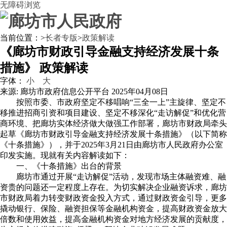
无障碍浏览
当前位置：
>
长者专版
>
政策解读
《廊坊市财政引导金融支持经济发展十条
措施》 政策解读
字体：
小
大
来源: 廊坊市政府信息公开平台
2025年04月08日
按照市委、市政府坚定不移唱响“三全一上”主旋律、坚定不
移推进招商引资和项目建设、坚定不移深化“走访解促”和优化营
商环境、把廊坊实体经济做大做强工作部署，廊坊市财政局牵头
起草《廊坊市财政引导金融支持经济发展十条措施》（以下简称
《十条措施》），并于2025年3月21日由廊坊市人民政府办公室
印发实施。现就有关内容解读如下：
一、《十条措施》出台的背景
廊坊市通过开展“走访解促”活动，发现市场主体融资难、融
资贵的问题还一定程度上存在。为切实解决企业融资诉求，廊坊
市财政局着力转变财政资金投入方式，通过财政资金引导，更多
撬动银行、保险、融资担保等金融机构资金，提高财政资金放大
倍数和使用效益，提高金融机构资金对地方经济发展的贡献度，