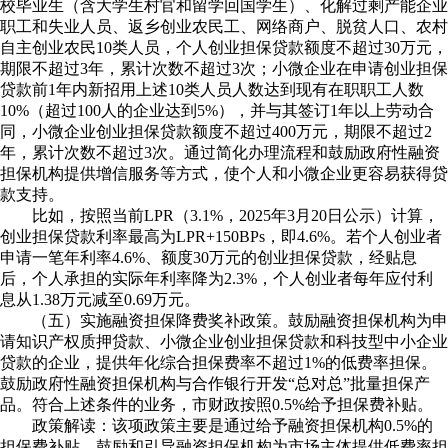
校毕业生（含大学生村官和留学回国学生）、化解过剩产能企业
职工和失业人员、返乡创业农民工、网络商户、脱贫人口、农村
自主创业农民10类人员，个人创业担保贷款额度不超过30万元，
期限不超过3年，累计次数不超过3次；小微企业在申请创业担保
贷款前1年内新招用上述10类人员人数达到现有在职职工人数
10%（超过100人的企业达到5%），并与其签订1年以上劳动合
同，小微企业创业担保贷款额度不超过400万元，期限不超过2
年，累计次数不超过3次。通过简化办理流程和鼓励政府性融资
担保机构提供增信服务等方式，使个人和小微企业更容易获得贷
款支持。
比如，按照当前LPR（3.1%，2025年3月20日公示）计算，
创业担保贷款利率最高为LPR+150BPs，即4.6%。若个人创业者
申请一笔年利率4.6%、额度30万元的创业担保贷款，经贴息
后，个人承担的实际年利率降为2.3%，个人创业者每年应付利
息从1.38万元减至0.69万元。
（五）实施融资担保降费奖补政策。鼓励融资担保机构为申
请知识产权质押贷款、小微企业创业担保贷款和科技型中小企业
贷款的企业，提供年化综合担保费率不超过1%的低费率担保。
鼓励政府性融资担保机构与合作银行开发“总对总”批量担保产
品。符合上述条件的业务，市财政按照0.5%给予担保费补贴。
政策解读：该项政策主要是通过给予融资担保机构0.5%的
担保费补贴，鼓励和引导融资担保机构为市场主体提供低费率担