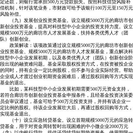
定还款，则银行需承担500万元贷款损失。按照科技信贷风险补
偿机制，针对该笔业务，市财政可给予该银行100万元至150万元
风险补偿。
（九）发展创业投资类基金。设立规模5000万元的廊坊市创
新创业投资基金，提高对科技型中小企业的投资支持力度。设立
规模5000万元的廊坊市人才发展基金，扶持各类优秀人才（团
队）创新创业。
政策解读：该项政策通过设立规模5000万元的廊坊市创新创
业投资基金、规模5000万元的廊坊市人才发展基金，重点解决科
技型中小企业发展初期，以及各类优秀人才（团队）创新创业阶
段出现的融资难问题。基金采取股权投资方式，在投资被投企业
的同时，持有企业一定比例股权，但不参与企业实际经营。帮助
企业或人才渡过创业初期资金困难后，通过股权回购等方式实现
基金的退出。
比如，某科技型中小企业发展初期需要500万元资金支持，
若符合廊坊市创新创业投资基金申报条件，且经基金投资决策委
员会审议通过，基金可给予500万元投资支持，并持有该企业一
定比例的股权。待该企业发展壮大后，再通过股权回购等方式，
实现基金退出。
（十）设立应急转贷基金。设立首期规模5000万元的应急转
贷基金，用于对资金周转暂时出现困难的中小微企业2000万元
（含）以内银行贷款，提供还贷续贷短期垫资服务，使用期限一