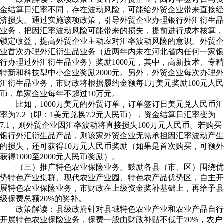
金结算日汇率不同，存在波动风险，可能给外贸企业带来直接经
济损失。通过实施该项政策，引导外贸企业办理银行外汇衍生品
业务，把因汇率波动风险可能带来的损失，提前进行成本核算，
锁定收益，提高外贸企业主动应对汇率波动风险的意识。外贸企
业首次办理外汇衍生品业务（近两年内未在河北省内任何一家银
行办理过外汇衍生品业务）奖励1000元，其中，高新技术、专精
特新和科技型中小企业奖励2000元。另外，外贸企业每次办理外
汇衍生品业务，市财政将根据履约金额每1万美元奖励100元人民
币，单家企业每年不超过10万元。
比如，1000万美元的外贸订单，订单签订日美元兑人民币汇
率为7.2（即：1美元兑换7.2元人民币），资金结算日汇率变为
7.1，则外贸企业因汇率波动将直接损失100万元人民币。若购买
银行外汇衍生品产品，则该家外贸企业无需承担因汇率波动产生
的损失，还可获得10万元人民币奖励（如果是首次购买，可额外
获得1000至2000元人民币奖励）。
（三）推广特色农业保险业务。鼓励各县（市、区）围绕优
势特色产业集群、现代农业产业园、特色农产品优势区，自主开
展特色农业保险业务，市财政在上级资金奖补基础上，再给予县
级保费总额20%的奖补。
政策解读：县级政府针对县域特色农业产业和农业产品自行
开展特色农业保险业务，保费一般由财政补贴不低于70%，农户