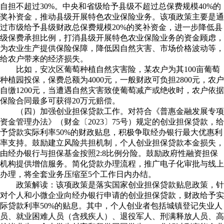
自担不超过30%。中央和省级给予县级不超过总保费规模40%的
奖补资金，推动县级开展特色农业保险业务。该项政策主要是通
过市级给予县级财政总保费规模20%的奖补资金，进一步降低县
级保费承担比例，打消县级开展特色农业保险业务的资金顾虑，
为农业生产提供保险保障，降低因自然灾害、市场价格波动等，
给农户带来的经济损失。
比如，安次区葡萄种植自然灾害险，某农户为其100亩葡萄
种植园投保，保费总额为4000元，一般财政可负担2800元，农户
自缴1200元，当遭遇自然灾害致使葡萄减产或绝收时，农户依据
保险合同最多可获得20万元赔偿。
（四）加强创业担保贷款工作。对符合《普惠金融发展专项
资金管理办法》（财金〔2023〕75号）规定的创业担保贷款，给
予贷款实际利率50%的财政贴息，积极争取经办银行最大优惠利
率支持。鼓励建立风险共担机制，个人创业担保贷款本金损失，
由经办银行与担保基金按照2:8比例分险。鼓励政府性融资担保
机构提供增信服务。简化贷款办理流程，推广电子化审批与线上
办理，将全套业务压缩至5个工作日内办结。
政策解读：该项政策是落实国家创业担保贷款贴息政策，针
对个人和小微企业向经办银行申请的创业担保贷款，财政给予实
际贷款利率50%的贴息。其中，个人创业者包括城镇登记失业人
员、就业困难人员（含残疾人）、退役军人、刑满释放人员、高