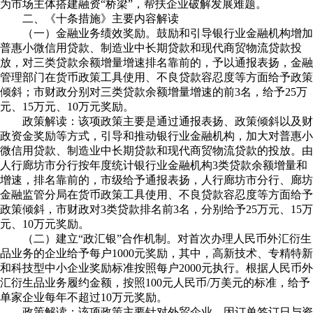
为市场主体搭建融资“桥梁”，帮扶企业破解发展难题。
二、《十条措施》主要内容解读
（一）金融业务绩效奖励。鼓励和引导银行业金融机构增加
普惠小微信用贷款、制造业中长期贷款和现代商贸物流贷款投
放，对三类贷款余额增量增速排名靠前的，予以通报表扬，金融
管理部门在货币政策工具使用、不良贷款容忍度等方面给予政策
倾斜；市财政分别对三类贷款余额增量增速的前3名，给予25万
元、15万元、10万元奖励。
政策解读：该项政策主要是通过通报表扬、政策倾斜以及财
政资金奖励等方式，引导和推动银行业金融机构，加大对普惠小
微信用贷款、制造业中长期贷款和现代商贸物流贷款的投放。由
人行廊坊市分行按年度统计银行业金融机构3类贷款余额增量和
增速，排名靠前的，市级给予通报表扬，人行廊坊市分行、廊坊
金融监管分局在货币政策工具使用、不良贷款容忍度等方面给予
政策倾斜，市财政对3类贷款排名前3名，分别给予25万元、15万
元、10万元奖励。
（二）建立“政汇银”合作机制。对首次办理人民币外汇衍生
品业务的企业给予每户1000元奖励，其中，高新技术、专精特新
和科技型中小企业奖励标准按照每户2000元执行。根据人民币外
汇衍生品业务履约金额，按照100元人民币/万美元的标准，给予
单家企业每年不超过10万元奖励。
政策解读：该项政策主要针对外贸企业，因订单签订日与资