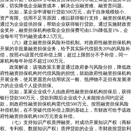
保，切实降低企业融资成本，解决企业融资难、融资贵问题。
比如，某企业申请银行贷款500万元，由于自身规模较小、
资产有限、信用不足等原因，难以获得银行支持，融资担保机构
通过为企业提供担保，帮助企业获得银行贷款。通过实施财政资
金奖补，融资担保机构收取企业担保费可由1.5%降低至1%，企
业每年可节约融资成本2.5万元。
（六）建立融资担保风险补偿机制。对政府性融资担保机构
开展的非批量融资担保业务，给予其实际代偿损失20%的风险补
偿，按照4%设置代偿补偿上限，超过上限部分不予补偿，同一
家机构每年补偿不超过100万元。
政策解读：该项政策主要是通过政府参与风险分担，降低政
府性融资担保机构对代偿风险的担忧，鼓励政府性融资担保机构
开展业务，使其更愿意向信用状况一般、抵押物不足但有发展潜
力的企业或个人提供担保。
比如，某家企业或个人由政府性融资担保机构担保后，获得
银行贷款500万元，贷款到期后企业或个人未能按合同约定还
款，则政府性融资担保机构需代偿500万元。按照融资担保风险
补偿机制，在不突破代偿补偿上限的基础上，市财政可给予该政
府性融资担保机构100万元资金补偿。
（七）支持知识产权质押融资。对成功开展知识产权（商标
权、专利权、数据知识产权）质押贷款的企业，市财政按贷款利