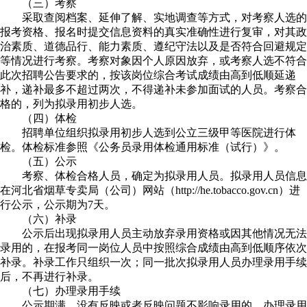
（三）考察
采取查阅档案、延伸了解、实地调查等方式，对考察人选的
报考资格、报名时提交信息资料的真实准确性进行复审，对其政
治素质、道德品行、能力素质、遵纪守法以及是否符合回避规定
等情况进行考察。考察对象因个人原因放弃，或考察人选不符合
此次招聘公告要求的，按该岗位综合考试成绩由高到低顺延递
补，递补最多不超过两次，不得递补未参加面试的人员。考察合
格的，列为拟录用初步人选。
（四）体检
招聘单位组织拟录用初步人选到公立三级甲等医院进行体
检。体检标准参照《公务员录用体检通用标准（试行）》。
（五）公示
考察、体检合格人员，确定为拟录用人员。拟录用人员信息
在河北省烟草专卖局（公司）网站（http://he.tobacco.gov.cn）进
行公示，公示期为7天。
（六）补录
公示后出现拟录用人员主动放弃录用资格或因其他情况无法
录用的，在报考同一岗位人员中按照综合成绩由高到低顺序依次
补录。补录工作只组织一次；同一批次拟录用人员办理录用手续
后，不再进行补录。
（七）办理录用手续
公示期满，没有反映或者反映问题不影响录用的，办理录用