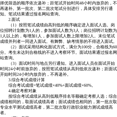
择优筛选的顺序依次递补；距笔试开始时间48小时内放弃的，不
再递补。第一批次、第二批次笔试分别进行，具体安排另行通
知。笔试结果通过报名网站查询。
2.面试
（1）按照笔试成绩由高到低的顺序确定进入面试人选。岗
位招聘计划数为1人的，参加面试人数为3人；岗位招聘计划数为
1人以上的，每增加1人，参加面试人数上限增加2人。末位笔试
成绩并列者一同进入面试。有舞弊、缺考情形的不得进入面试。
（2）面试采用结构化面试方式，满分为100分，合格线为60
分。考生未达到合格线的不进入考察环节。面试结果通过报名网
站查询。
（3）面试时间与地点另行通知。进入面试人员在面试开始
时间24小时前放弃的，按照笔试成绩从高到低依次递补；距面试
开始时间24小时内放弃的，不再递补。
3.综合考试成绩计算
综合考试成绩=笔试成绩×40%+面试成绩×60%。
4.确定考察对象
按综合考试成绩从高到低顺序排名等额确定考察人选；综合
成绩相同的，取面试成绩高者；面试成绩也相同的，第一批次取
专业水平测试成绩高者，第二批次取行政职业能力测试成绩高
者。