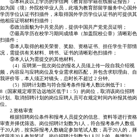
⑤本科及以上学历的学信网《教育部学籍在线验证报告》，
如为国（境）外院校毕业人员，此项为教育部留学服务中心国外
学历学位认证书扫描件，未取得国外学历学位认证书的可提供其
他相应证明材料扫描件；
⑥政治面貌为中共党员的，提供中国共产党党员证明；
⑦最高学历在校学习期间成绩单（加盖院校公章）清晰彩色
扫描件；
⑧本人取得的相关荣誉、奖励、资格证书、担任学生干部情
况，需提供有关材料、聘书、证书的清晰彩色扫描件；
⑨本人认为需提交的其他材料。
（4）应聘第一批次岗位的报名人员须上传一段自我介绍视
频，内容应与应聘岗位及专业需求相匹配，并包含求职理由、自
我评价等，本人须正对镜头，总时长不超过 2 分钟。
（5）招聘计划数与符合报考条件报考人数比例低于1：
8（国家规定艰苦边远地区低于1：5）的岗位，取消该岗位招聘
计划。取消招聘计划的岗位应聘人员可在规定时间内补报其他岗
位。
2.资格审查
根据招聘岗位条件和报考人员提交的信息、资料等进行资格
审查并择优筛选。岗位招聘计划数为1人，符合报考条件人数低
于20人的，按实际报考人数确定参加笔试人数；高于20人的，择
优筛选20人参加笔试。岗位招聘计划数为1人以上的，每增加1