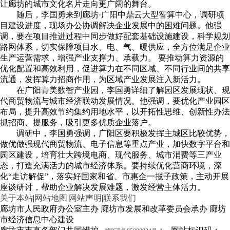
让廊坊的城市文化名片走向更广阔的舞台。
随后，李国勇来到廊坊·广阳中鼎云大型智算中心，调研项
目建设进度，现场办公协调解决企业发展中的困难问题。他强
调，要在项目推进过程中同步做好配套基础设施建设，科学规划
路网体系，切实保障项目水、电、气、暖供应，全方位满足企业
生产运营需求，增强产业支撑力、承载力。 要推动算力资源的
优化配置和高效利用，促进算力在不同区域、不同行业间的共享
流通，发挥算力招商作用，为区域产业发展注入新活力。
在广阳青美数智产业园，李国勇详细了解园区发展现状、现
代商贸物流与城市经济联动发展情况。他强调，要优化产业园区
布局，提升高效节约集约用地水平，以开拓性思维、创新性办法
抓招商、提服务，吸引更多优质企业落户。
调研中，李国勇强调，广阳区要积极发挥主城区比较优势，
做优做强现代商贸物流、电子信息等重点产业，加快数字平台和
园区建设，培育壮大跨境电商、现代服务、城市消费等三产业
态，打造充满活力的城市经济体系。要持续优化营商环境，深
化“走访解促”，落实好国家和省、市惠企一揽子政策，主动开展
座谈研讨，帮助企业解决发展难题，激发经营主体活力。
关于本站
|
网站地图
|
网站声明
|
联系我们
廊坊市人民政府办公室主办 廊坊市发展和改革委员会承办 廊坊
市经济信息中心建设