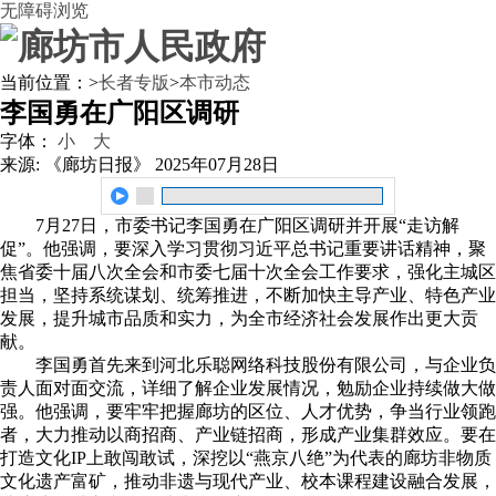
无障碍浏览
当前位置：
>
长者专版
>
本市动态
李国勇在广阳区调研
字体：
小
大
来源: 《廊坊日报》
2025年07月28日
7月27日，市委书记李国勇在广阳区调研并开展“走访解
促”。他强调，要深入学习贯彻习近平总书记重要讲话精神，聚
焦省委十届八次全会和市委七届十次全会工作要求，强化主城区
担当，坚持系统谋划、统筹推进，不断加快主导产业、特色产业
发展，提升城市品质和实力，为全市经济社会发展作出更大贡
献。
李国勇首先来到河北乐聪网络科技股份有限公司，与企业负
责人面对面交流，详细了解企业发展情况，勉励企业持续做大做
强。他强调，要牢牢把握廊坊的区位、人才优势，争当行业领跑
者，大力推动以商招商、产业链招商，形成产业集群效应。要在
打造文化IP上敢闯敢试，深挖以“燕京八绝”为代表的廊坊非物质
文化遗产富矿，推动非遗与现代产业、校本课程建设融合发展，