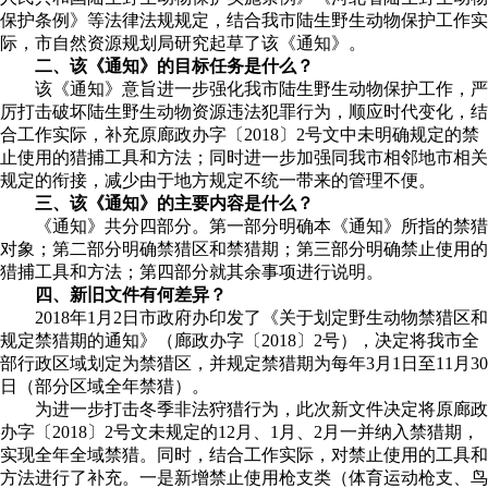
保护条例》等法律法规规定，结合我市陆生野生动物保护工作实
际，市自然资源规划局研究起草了该《通知》。
二、该《通知》的目标任务是什么？
该《通知》意旨进一步强化我市陆生野生动物保护工作，严
厉打击破坏陆生野生动物资源违法犯罪行为，顺应时代变化，结
合工作实际，补充原廊政办字〔2018〕2号文中未明确规定的禁
止使用的猎捕工具和方法；同时进一步加强同我市相邻地市相关
规定的衔接，减少由于地方规定不统一带来的管理不便。
三、该《通知》的主要内容是什么？
《通知》共分四部分。第一部分明确本《通知》所指的禁猎
对象；第二部分明确禁猎区和禁猎期；第三部分明确禁止使用的
猎捕工具和方法；第四部分就其余事项进行说明。
四、新旧文件有何差异？
2018年1月2日市政府办印发了《关于划定野生动物禁猎区和
规定禁猎期的通知》（廊政办字〔2018〕2号），决定将我市全
部行政区域划定为禁猎区，并规定禁猎期为每年3月1日至11月30
日（部分区域全年禁猎）。
为进一步打击冬季非法狩猎行为，此次新文件决定将原廊政
办字〔2018〕2号文未规定的12月、1月、2月一并纳入禁猎期，
实现全年全域禁猎。同时，结合工作实际，对禁止使用的工具和
方法进行了补充。一是新增禁止使用枪支类（体育运动枪支、鸟