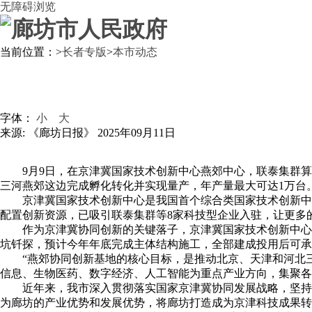
无障碍浏览
当前位置：
>
长者专版
>
本市动态
字体：
小
大
来源: 《廊坊日报》
2025年09月11日
9月9日，在京津冀国家技术创新中心燕郊中心，联泰集群
三河燕郊这边完成孵化转化并实现量产，年产量最大可达1万台
京津冀国家技术创新中心是我国首个综合类国家技术创新中
配置创新资源，已吸引联泰集群等8家科技型企业入驻，让更多的
作为京津冀协同创新的关键落子，京津冀国家技术创新中心
坑钎探，预计今年年底完成主体结构施工，全部建成投用后可承
“燕郊协同创新基地的核心目标，是推动北京、天津和河北
信息、生物医药、数字经济、人工智能为重点产业方向，集聚各
近年来，我市深入贯彻落实国家京津冀协同发展战略，坚持
为廊坊的产业优势和发展优势，将廊坊打造成为京津科技成果转