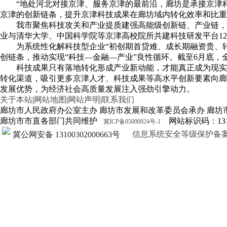
“地处河北对接京津、服务京津的最前沿，廊坊是承接京津
京津的创新链条，提升京津科技成果在廊坊域内转化效率和比重。今年
我市聚焦科技攻关和产业提质建强高能级创新链、产业链，
业与清华大学、中国科学院等京津高校院所共建科技研发平台122
为系统性化解科技型企业“初创期首贷难、成长期融资贵、
创链条，推动实现“科技—金融—产业”良性循环。截至6月底，全市科
科技成果只有落地转化形成产业新动能，才能真正成为现实
转化渠道，吸引更多京津人才、科技成果等高水平创新要素向廊
发展优势，为经济社会高质量发展注入强劲引擎动力。
关于本站
|
网站地图
|
网站声明
|
联系我们
廊坊市人民政府办公室主办 廊坊市发展和改革委员会承办 廊坊
廊坊市市直各部门共同维护
网站标识码：1310
冀ICP备05000924号-1
信息系统安全等级保护备案证明13
冀公网安备 13100302000663号