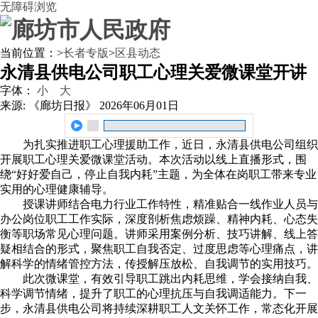
无障碍浏览
当前位置：
>
长者专版
>
区县动态
永清县供电公司职工心理关爱微课堂开讲
字体：
小
大
来源: 《廊坊日报》
2026年06月01日
为扎实推进职工心理援助工作，近日，永清县供电公司组织
开展职工心理关爱微课堂活动。本次活动以线上直播形式，围
绕“好好爱自己，停止自我内耗”主题，为全体在岗职工带来专业
实用的心理健康辅导。
授课讲师结合电力行业工作特性，精准贴合一线作业人员与
办公岗位职工工作实际，深度剖析焦虑烦躁、精神内耗、心态失
衡等职场常见心理问题。讲师采用案例分析、技巧讲解、线上答
疑相结合的形式，聚焦职工自我否定、过度思虑等心理痛点，讲
解科学的情绪管控方法，传授解压放松、自我调节的实用技巧。
此次微课堂，有效引导职工跳出内耗思维，学会接纳自我、
科学调节情绪，提升了职工的心理抗压与自我调适能力。下一
步，永清县供电公司将持续深耕职工人文关怀工作，常态化开展