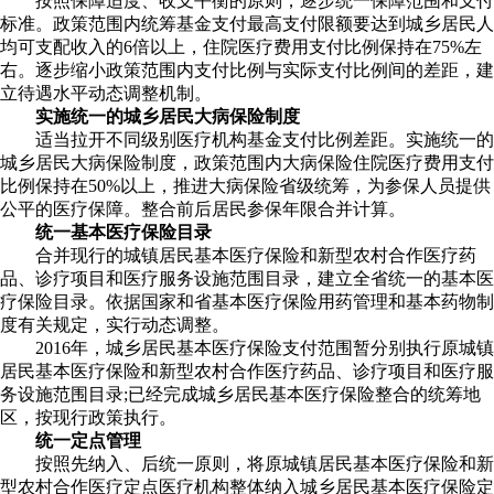
按照保障适度、收支平衡的原则，逐步统一保障范围和支付
标准。政策范围内统筹基金支付最高支付限额要达到城乡居民人
均可支配收入的6倍以上，住院医疗费用支付比例保持在75%左
右。逐步缩小政策范围内支付比例与实际支付比例间的差距，建
立待遇水平动态调整机制。
实施统一的城乡居民大病保险制度
适当拉开不同级别医疗机构基金支付比例差距。实施统一的
城乡居民大病保险制度，政策范围内大病保险住院医疗费用支付
比例保持在50%以上，推进大病保险省级统筹，为参保人员提供
公平的医疗保障。整合前后居民参保年限合并计算。
统一基本医疗保险目录
合并现行的城镇居民基本医疗保险和新型农村合作医疗药
品、诊疗项目和医疗服务设施范围目录，建立全省统一的基本医
疗保险目录。依据国家和省基本医疗保险用药管理和基本药物制
度有关规定，实行动态调整。
2016年，城乡居民基本医疗保险支付范围暂分别执行原城镇
居民基本医疗保险和新型农村合作医疗药品、诊疗项目和医疗服
务设施范围目录;已经完成城乡居民基本医疗保险整合的统筹地
区，按现行政策执行。
统一定点管理
按照先纳入、后统一原则，将原城镇居民基本医疗保险和新
型农村合作医疗定点医疗机构整体纳入城乡居民基本医疗保险定