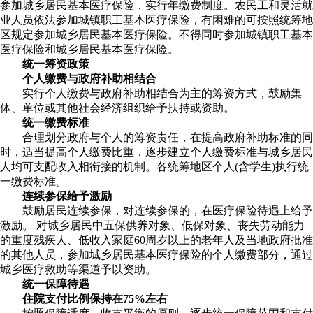
参加城乡居民基本医疗保险，实行年缴费制度。农民工和灵活就
业人员依法参加城镇职工基本医疗保险，有困难的可按照统筹地
区规定参加城乡居民基本医疗保险。不得同时参加城镇职工基本
医疗保险和城乡居民基本医疗保险。
统一筹资政策
个人缴费与政府补助相结合
实行个人缴费与政府补助相结合为主的筹资方式，鼓励集
体、单位或其他社会经济组织给予扶持或资助。
统一缴费标准
合理划分政府与个人的筹资责任，在提高政府补助标准的同
时，适当提高个人缴费比重，逐步建立个人缴费标准与城乡居民
人均可支配收入相衔接的机制。各统筹地区个人(含学生)执行统
一缴费标准。
连续参保给予激励
鼓励居民连续参保，对连续参保的，在医疗保险待遇上给予
激励。 对城乡居民中五保供养对象、低保对象、丧失劳动能力
的重度残疾人、低收入家庭60周岁以上的老年人及当地政府批准
的其他人员，参加城乡居民基本医疗保险的个人缴费部分，通过
城乡医疗救助等渠道予以资助。
统一保障待遇
住院支付比例保持在75%左右