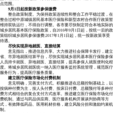
点范围。
9月1日起按新政策参保缴费
整合政策制度。为保持政策连续性和整合工作平稳过渡，在
整合过程中原城镇居民基本医疗保险和新型农村合作医疗政策暂
维持双轨运行，不得自行调整。各市要尽快制定符合本地实际的
城乡居民基本医疗保险政策，自2016年9月1日起，按统一后的政
策组织城乡居民参保缴费;2017年1月1日起，统一按新政策享受
待遇。
尽快实现异地就医、直接结算
意见指出，推进信息共享。大力推进社会保障卡发行，建立
省、市异地就医结算平台，尽快实现城乡居民基本医疗保险参保
人员持卡就医、异地就医、直接结算，提高参保人就医便利化程
度。将城乡居民就医统一纳入医疗服务监控系统管理，规范医疗
服务行为，提高医疗服务质量。
建立医疗保险市场化付费机制
意见明确，完善支付方式。积极推进在总额控制基础上，以
按病种付费为主，按人头付费、按床日付费、总额预付等多种付
费方式相结合的复合支付方式改革。推进建立医疗保险市场化付
费机制。通过与药品供应商、医疗服务机构开展谈判协商等方
式，有效降低药品、医用耗材价格，建立风险分担和激励约束机
制。