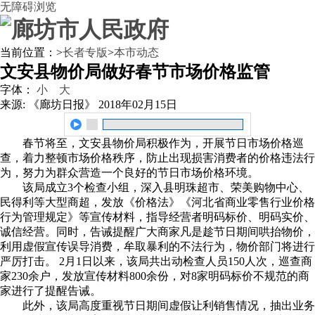
无障碍浏览
当前位置：
>
长者专版
>
本市动态
文安县物价局做好春节市场价格监管
字体：
小
大
来源: 《廊坊日报》
2018年02月15日
春节将至，文安县物价局积极作为，开展节日市场价格巡
查，着力整顿市场价格秩序，防止出现损害消费者的价格违法行
为，努力为群众营造一个良好的节日市场价格环境。
该局成立3个检查小组，深入县明珠超市、荣美购物中心、
民得利等大型商超，发放《价格法》《河北省商业零售行业价格
行为管理规定》等宣传材料，指导经营者明码标价、明码实价、
诚信经营。同时，告诫提醒广大商家凡是趁节日期间哄抬物价，
利用虚假宣传误导消费，牟取暴利的不法行为，物价部门将进行
严厉打击。 2月1日以来，该局共出动检查人员150人次，巡查商
家230余户，发放宣传材料800余份，对8家明码标价不规范的商
家进行了提醒告诫。
此外，该局高度重视节日期间虚假让利销售情况，抽出业务