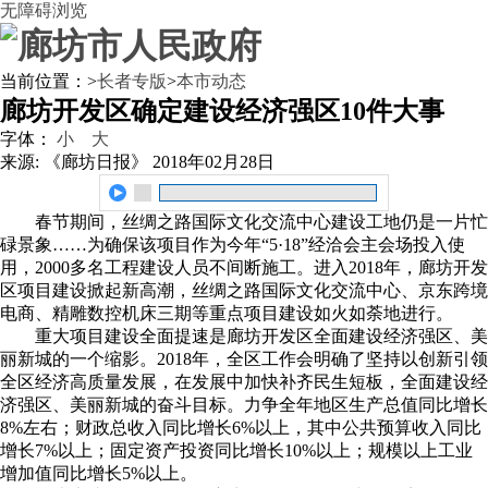
无障碍浏览
当前位置：
>
长者专版
>
本市动态
廊坊开发区确定建设经济强区10件大事
字体：
小
大
来源: 《廊坊日报》
2018年02月28日
春节期间，丝绸之路国际文化交流中心建设工地仍是一片忙
碌景象……为确保该项目作为今年“5·18”经洽会主会场投入使
用，2000多名工程建设人员不间断施工。进入2018年，廊坊开发
区项目建设掀起新高潮，丝绸之路国际文化交流中心、京东跨境
电商、精雕数控机床三期等重点项目建设如火如荼地进行。
重大项目建设全面提速是廊坊开发区全面建设经济强区、美
丽新城的一个缩影。2018年，全区工作会明确了坚持以创新引领
全区经济高质量发展，在发展中加快补齐民生短板，全面建设经
济强区、美丽新城的奋斗目标。力争全年地区生产总值同比增长
8%左右；财政总收入同比增长6%以上，其中公共预算收入同比
增长7%以上；固定资产投资同比增长10%以上；规模以上工业
增加值同比增长5%以上。