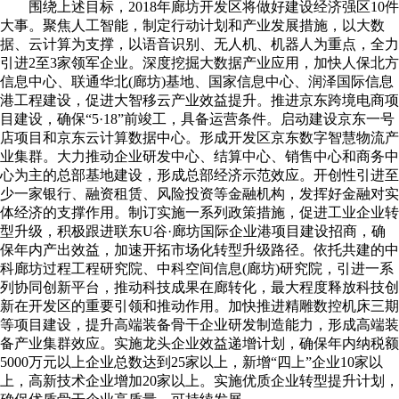
围绕上述目标，2018年廊坊开发区将做好建设经济强区10件
大事。聚焦人工智能，制定行动计划和产业发展措施，以大数
据、云计算为支撑，以语音识别、无人机、机器人为重点，全力
引进2至3家领军企业。深度挖掘大数据产业应用，加快人保北方
信息中心、联通华北(廊坊)基地、国家信息中心、润泽国际信息
港工程建设，促进大智移云产业效益提升。推进京东跨境电商项
目建设，确保“5·18”前竣工，具备运营条件。启动建设京东一号
店项目和京东云计算数据中心。形成开发区京东数字智慧物流产
业集群。大力推动企业研发中心、结算中心、销售中心和商务中
心为主的总部基地建设，形成总部经济示范效应。开创性引进至
少一家银行、融资租赁、风险投资等金融机构，发挥好金融对实
体经济的支撑作用。制订实施一系列政策措施，促进工业企业转
型升级，积极跟进联东U谷·廊坊国际企业港项目建设招商，确
保年内产出效益，加速开拓市场化转型升级路径。依托共建的中
科廊坊过程工程研究院、中科空间信息(廊坊)研究院，引进一系
列协同创新平台，推动科技成果在廊转化，最大程度释放科技创
新在开发区的重要引领和推动作用。加快推进精雕数控机床三期
等项目建设，提升高端装备骨干企业研发制造能力，形成高端装
备产业集群效应。实施龙头企业效益递增计划，确保年内纳税额
5000万元以上企业总数达到25家以上，新增“四上”企业10家以
上，高新技术企业增加20家以上。实施优质企业转型提升计划，