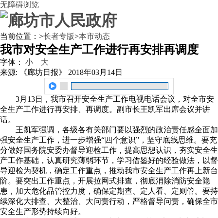
无障碍浏览
当前位置：
>
长者专版
>
本市动态
我市对安全生产工作进行再安排再调度
字体：
小
大
来源: 《廊坊日报》
2018年03月14日
3月13日，我市召开安全生产工作电视电话会议，对全市安
全生产工作进行再安排、再调度。副市长王凯军出席会议并讲
话。
王凯军强调，各级各有关部门要以强烈的政治责任感全面加
强安全生产工作，进一步增强“四个意识”，坚守底线思维。要充
分做好国务院安委办督导迎检工作，提高思想认识，夯实安全生
产工作基础，认真研究薄弱环节，学习借鉴好的经验做法，以督
导迎检为契机，确定工作重点，推动我市安全生产工作再上新台
阶。要突出工作重点，开展拉网式排查，彻底消除消防安全隐
患，加大危化品管控力度，确保定期查、定人看、定则管。要持
续深化大排查、大整治、大问责行动，严格督导问责，确保全市
安全生产形势持续向好。