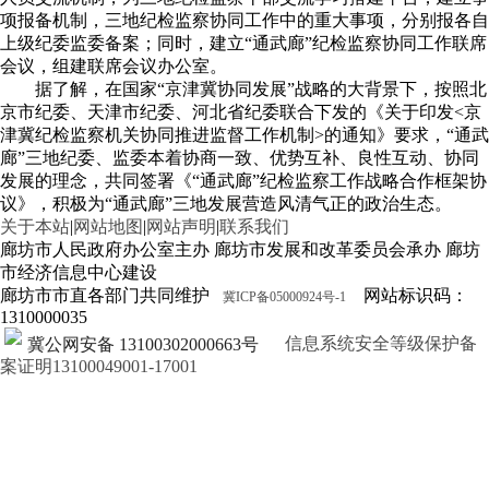
项报备机制，三地纪检监察协同工作中的重大事项，分别报各自
上级纪委监委备案；同时，建立“通武廊”纪检监察协同工作联席
会议，组建联席会议办公室。
据了解，在国家“京津冀协同发展”战略的大背景下，按照北
京市纪委、天津市纪委、河北省纪委联合下发的《关于印发<京
津冀纪检监察机关协同推进监督工作机制>的通知》要求，“通武
廊”三地纪委、监委本着协商一致、优势互补、良性互动、协同
发展的理念，共同签署《“通武廊”纪检监察工作战略合作框架协
议》，积极为“通武廊”三地发展营造风清气正的政治生态。
关于本站
|
网站地图
|
网站声明
|
联系我们
廊坊市人民政府办公室主办 廊坊市发展和改革委员会承办 廊坊
市经济信息中心建设
廊坊市市直各部门共同维护
网站标识码：
冀ICP备05000924号-1
1310000035
信息系统安全等级保护备
冀公网安备 13100302000663号
案证明13100049001-17001