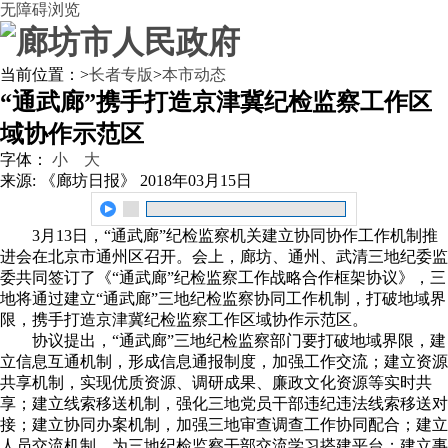
无障碍浏览
当前位置：
>
长者专版
>
本市动态
“通武廊”携手打造京津冀纪检监察工作区
域协作示范区
字体：
小
大
来源: 《廊坊日报》
2018年03月15日
3月13日，“通武廊”纪检监察机关建立协同协作工作机制推
进会在北京市通州区召开。会上，廊坊、通州、武清三地纪委监
委共同签订了《“通武廊”纪检监察工作战略合作框架协议》，三
地将通过建立“通武廊”三地纪检监察协同工作机制，打破地域界
限，携手打造京津冀纪检监察工作区域协作示范区。
协议提出，“通武廊”三地纪检监察部门要打破地域界限，建
立信息互通机制，形成信息通报制度，加强工作交流；建立资源
共享机制，实现优质资源、调研成果、廉政文化资源等实时共
享；建立线索移送机制，强化三地党员干部违纪违法线索移送对
接；建立协同办案机制，加强三地审查调查工作协同配合；建立
人员交流机制，为三地纪检监察干部交流学习搭建平台；建立事