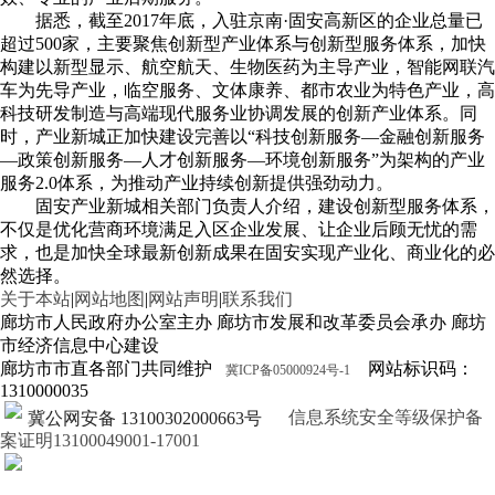
据悉，截至2017年底，入驻京南·固安高新区的企业总量已
超过500家，主要聚焦创新型产业体系与创新型服务体系，加快
构建以新型显示、航空航天、生物医药为主导产业，智能网联汽
车为先导产业，临空服务、文体康养、都市农业为特色产业，高
科技研发制造与高端现代服务业协调发展的创新产业体系。同
时，产业新城正加快建设完善以“科技创新服务—金融创新服务
—政策创新服务—人才创新服务—环境创新服务”为架构的产业
服务2.0体系，为推动产业持续创新提供强劲动力。
固安产业新城相关部门负责人介绍，建设创新型服务体系，
不仅是优化营商环境满足入区企业发展、让企业后顾无忧的需
求，也是加快全球最新创新成果在固安实现产业化、商业化的必
然选择。
关于本站
|
网站地图
|
网站声明
|
联系我们
廊坊市人民政府办公室主办 廊坊市发展和改革委员会承办 廊坊
市经济信息中心建设
廊坊市市直各部门共同维护
网站标识码：
冀ICP备05000924号-1
1310000035
信息系统安全等级保护备
冀公网安备 13100302000663号
案证明13100049001-17001