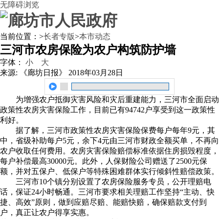
无障碍浏览
当前位置：
>
长者专版
>
本市动态
三河市农房保险为农户构筑防护墙
字体：
小
大
来源: 《廊坊日报》
2018年03月28日
为增强农户抵御灾害风险和灾后重建能力，三河市全面启动
政策性农房灾害保险工作，目前已有94742户享受到这一政策性
利好。
据了解，三河市政策性农房灾害保险保费每户每年9元，其
中，省级补助每户5元，余下4元由三河市财政全额买单，不再向
农户收取任何费用。农房灾害保险赔偿标准依据住房损毁程度，
每户补偿最高30000元。此外，人保财险公司赠送了2500元保
额，并对五保户、低保户等特殊困难群体实行倾斜性赔偿政策。
三河市10个镇分别设置了农房保险服务专员，公开理赔电
话，保证24小时畅通。三河市要求相关理赔工作坚持“主动、快
捷、高效”原则，做到应赔尽赔、能赔快赔，确保赔款支付到
户，真正让农户得享实惠。