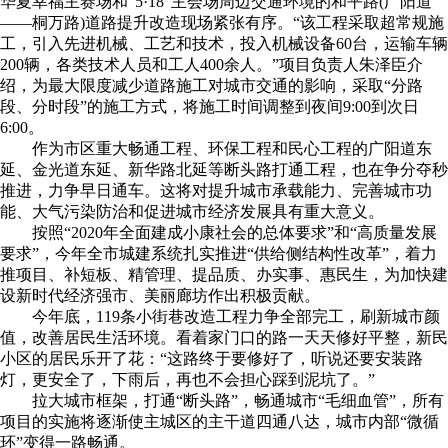
华夏幸福主赛场和“5·18”主会场周边交通环境的和平路(广阳道
——桐万路)道路提升改造现场紧张有序。“该工程采取超常规施
工，引入先进机械、工艺和技术，投入机械设备60台，运输车辆
200辆，各类技术人员和工人400余人。”项目负责人朱泽臣介
绍，为最大限度减少道路施工对城市交通的影响，采取“分路
段、分时段”的施工方式，将施工时间调整到夜间9:00到次日
6:00。
作为市区重大畅通工程、环保工程和民心工程的广阳道东
延、金光道东延、新华路北延等断头路打通工程，也在争分夺秒
推进，力争早日通车。这将对提升城市承载能力、完善城市功
能、大气污染防治和促进城市经济发展具有重大意义。
按照“2020年全面建成小康社会的总体要求”和“高质量发展
要求”，今年全市城建系统扎实推进“供给侧结构性改革”，着力
推项目、补短板、精管理、提品质、办实事、惠民生，为加快建
设新时代经济强市、美丽廊坊作出积极贡献。
今年底，119条小街巷改造工程力争全部完工，刷新城市颜
值，改善居民生活环境。看着家门口的路一天天修好平整，新民
小区的居民乐开了花：“这路终于要修好了，听说还要安装路
灯，更安全了，下雨后，再也不会担心踩到泥坑了。”
拉大城市框架，打通“断头路”，畅通城市“毛细血管”，所有
项目的实施将逐渐使主城区的主干道四通八达，城市内部“微循
环”变得一路畅通。