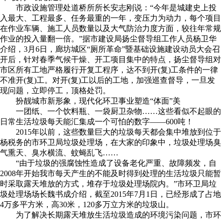
市政设施管理处道桥所所长安志刚说：“今年是城建史上投
入最大、工程最多、任务最重的一年，变压力为动力，每个项目
在作业车辆、施工人员数量以及大气防治力度方面，较往年常规
作业的投入量翻一倍。”据市建设局扬尘督导组工作人员杨卫华
介绍，3月6日，廊坊城区“厕所革命”暨基础设施建设动员大会召
开后，针对春季气候干燥、开工项目集中的特点，扬尘督导组对
市区所有工地严格履行开复工程序，达不到开(复)工条件的一律
不准开(复)工。对开(复)工以后的工地，加强巡查督导，一旦发
现问题，立即停工，顶格处罚。
扮靓城市新形象，现代化环卫事业塑造“体面”美
一团纸、一个饮料瓶、一袋厨卫杂物……这些看似不起眼的
日常生活垃圾每天能汇集成一个可怕的数字——600吨！
2015年以前，这些数量巨大的垃圾每天都会集中堆放到位于
杨税务的市环卫局垃圾处理场，在大家的印象中，垃圾处理场臭
气熏天、臭水横流、蚊蝇乱飞……
“由于垃圾的强腐蚀性造成了设备老化严重、故障频发，自
2008年开始我市每天产生的不能及时得到处理的生活垃圾只能暂
时采取露天堆放的方式，堆存于垃圾处理场院内。”市环卫局垃
圾处理场场长魏书成介绍，截至2015年7月1日，已经形成了占地
4万多平方米，高30米，120多万立方米的垃圾山。
为了解决长期露天堆放生活垃圾造成的环境污染问题，市环