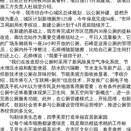
槽，目前正在利用夜间抓紧备料，项目预计5月底建成。”该项目
施工方负责人杜福堂介绍。
“今年，我市结合中心城区总体规划，以公厕补建、提档升
级为重点，城区计划新增厕所125座，今年保底完成94座。”市环
卫局副局长李槟说，新建公厕计划于4月底前陆续开工。
在新建的基础上，我市将完成对市区范围内30座公厕的提标
改造。廊坊北站作为重要交通枢纽站之一，平日人流量极大，它
的广场东侧就有一座24小时开放的公厕。石峰是这座公厕的管理
员，公厕内外干净整洁，石师傅随脏随擦，比给自己家卫生间打
扫还上心。石师傅说：“我要干就得干好。”
“我们在改造部分公厕时采用了新风除臭空气净化系统、节
水增压水箱和配套便器、防水防污隔断、节水龙头等新产品，这
些新技术使公厕在异味控制、节能美观方面收效显著。”李槟介
绍，我市将引入“互联网+厕所”信息技术，开发推广公厕电子地
图及手机APP,以方便市民及外地游客用厕需要；在有条件的新建
公厕中还将着重体现第三卫生间、第五空间等“新概念”，进一步
完善公厕服务功能。此外，在公厕管建模式上，开拓思维，创新
模式，鼓励社会资本参与公厕建设管理和运营维护，推进公厕管
养经营的多元化。
勾勒绿美生态卷，四季美景打造幸福宜居新家园
让每个城市细胞都渗透绿意，既是廊坊精益求精的工作标
准，又是矢志不渝的最高追求。在市区文化公园，春意盎然，绿