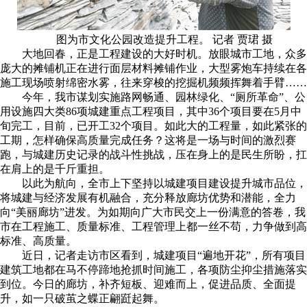
图为市文化公园改造提升工程。 记者 贾珺 摄
大地回春，正是工程建设的大好时机。放眼城市工地，众多
庞大的摊铺机正在进行面层材料摊铺作业，大型雾炮车持续在各
施工现场喷射绵密水雾，往来穿梭的挖掘机频频挥舞着手臂……
今年，我市谋划实施路网畅通、园林绿化、“厕所革命”、公
用设施四大类86项城建重点工程项目，其中36个项目要在5月中
旬完工，目前，已开工32个项目。如此大的工程量，如此紧张的
工期，怎样确保高质量完成任务？这将是一场与时间的激烈赛
跑，与城建历史记录的战斗性挑战，压在身上的是民生所盼，扛
在肩上的是千斤重担。
以此为航向，全市上下坚持以城建项目建设提升城市品位，
将城建与经济发展有机融合，充分释放廊坊优势和潜能，全力
向“美丽廊坊”进发。为如期向广大市民交上一份满意的答卷，我
市在工程施工、质量标准、工程管理上都一丝不苟，力争做到高
标准、高质量。
近日，记者走访市区看到，城建项目“遍地开花”，所有项目
建筑工地都在马不停蹄地抢抓时间施工，各项防尘抑尘措施落实
到位。今日的廊坊，补齐短板、迎难而上，促进品质、全面提
升，如一只破茧之蝶正翩跹起舞。