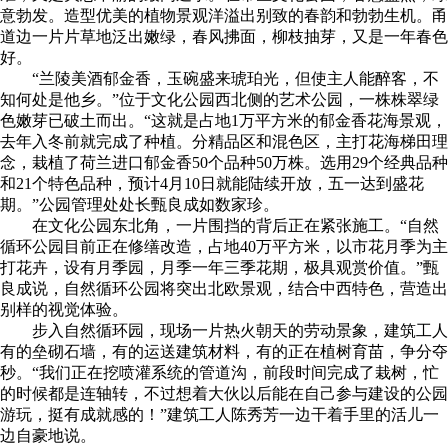
意勃发。造型优美的植物景观洋溢出别致的春韵和勃勃生机。甬
道边一片片草地泛出嫩绿，春风拂面，柳枝抽芽，又是一年春色
好。
“兰陵美酒郁金香，玉碗盛来琥珀光，但使主人能醉客，不
知何处是他乡。”位于文化公园西北侧的艺术公园，一株株翠绿
色嫩芽已破土而出。“这就是占地1万平方米的郁金香花海景观，
去年入冬前就完成了种植。分精品区和混色区，主打花海梯田理
念，栽植了荷兰进口郁金香50个品种50万株。选用29个经典品种
和21个特色品种，预计4月10日就能陆续开放，五一达到盛花
期。”公园管理处处长甄良成如数家珍。
在文化公园东北角，一片围挡的背后正在紧张施工。“自然
循环公园目前正在修缮改造，占地40万平方米，以市花月季为主
打花卉，设有月季园，月季一年三季花期，极具观赏价值。”甄
良成说，自然循环公园将突出北欧景观，结合中西特色，营造出
别样的视觉体验。
步入自然循环园，现场一片热火朝天的劳动景象，建筑工人
有的垒砌石墙，有的运送建筑材料，有的正在植树育苗，争分夺
秒。“我们正在挖喷灌系统的管道沟，前段时间完成了栽树，忙
的时候都是连轴转，不过想着大伙以后能在自己参与建设的公园
游玩，挺有成就感的！”建筑工人陈秀芳一边干着手里的活儿一
边自豪地说。