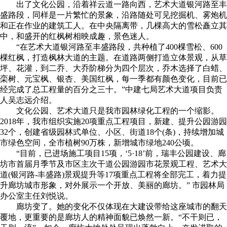
出了文化公园，沿着祥云道一路向西，艺术大道银河路至丰
盛路段，同样是一片繁忙的景象，沿路随处可见挖掘机、雾炮机
和正在作业的建筑工人。在中央隔离带，几棵高大的雪松矗立其
中，和盛开的红枫树相映成趣，景色迷人。
“在艺术大道银河路至丰盛路段，共种植了400棵雪松、600
棵红枫，打造枫林大道的主题。在道路两侧打造立体景观，从草
坪、花灌，到二乔、大乔阶梯分为四个层次，乔木选择了白蜡、
栾树、元宝枫、银杏、美国红枫，每一季都有颜色变化，目前已
经完成了总工程量的百分之三十。”中建七局艺术大道项目负责
人吴志远介绍。
文化公园、艺术大道只是我市园林绿化工程的一个缩影。
2018年，我市组织实施20项重点工程项目，新建、提升公园游园
32个，创建省级园林式单位、小区、街道18个(条)，持续增加城
市绿色空间，全市植树90万株，新增城市绿地240公顷。
“目前，已进场施工项目15项，‘5·18’前，瑞丰公园建设、廊
坊市首届月季节及市区主次干道公园游园市花景观工程、艺术大
道(银河路-丰盛路)景观提升等17项重点工程将全部完工，着力提
升廊坊城市形象，对外展示一个开放、美丽的廊坊。” 市园林局
办公室主任刘悦说。
廊坊变了。她的变化不仅体现在大建设带给这座城市的翻天
覆地，更重要的是廊坊人的精神面貌已焕然一新。“不干则已，