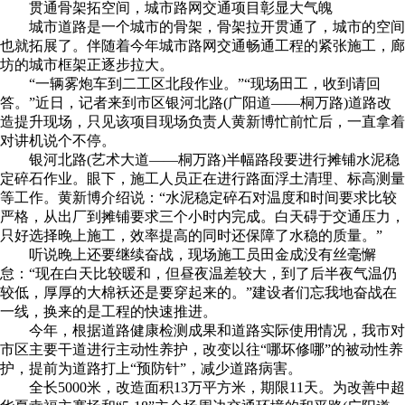
贯通骨架拓空间，城市路网交通项目彰显大气魄
城市道路是一个城市的骨架，骨架拉开贯通了，城市的空间
也就拓展了。伴随着今年城市路网交通畅通工程的紧张施工，廊
坊的城市框架正逐步拉大。
“一辆雾炮车到二工区北段作业。”“现场田工，收到请回
答。”近日，记者来到市区银河北路(广阳道——桐万路)道路改
造提升现场，只见该项目现场负责人黄新博忙前忙后，一直拿着
对讲机说个不停。
银河北路(艺术大道——桐万路)半幅路段要进行摊铺水泥稳
定碎石作业。眼下，施工人员正在进行路面浮土清理、标高测量
等工作。黄新博介绍说：“水泥稳定碎石对温度和时间要求比较
严格，从出厂到摊铺要求三个小时内完成。白天碍于交通压力，
只好选择晚上施工，效率提高的同时还保障了水稳的质量。”
听说晚上还要继续奋战，现场施工员田金成没有丝毫懈
怠：“现在白天比较暖和，但昼夜温差较大，到了后半夜气温仍
较低，厚厚的大棉袄还是要穿起来的。”建设者们忘我地奋战在
一线，换来的是工程的快速推进。
今年，根据道路健康检测成果和道路实际使用情况，我市对
市区主要干道进行主动性养护，改变以往“哪坏修哪”的被动性养
护，提前为道路打上“预防针”，减少道路病害。
全长5000米，改造面积13万平方米，期限11天。为改善中超