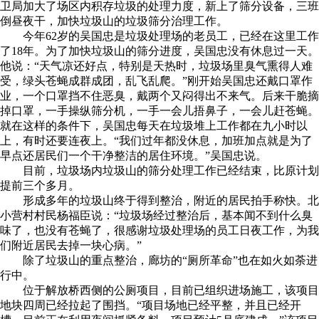
卫局加大了场区内积存垃圾的处理力度，新上了筛分设备，三班
倒昼夜干，加快垃圾山的垃圾筛分治理工作。
今年62岁的吴国忠是垃圾处理场的老员工，已经在这里工作
了18年。为了加快垃圾山的筛分进度，吴国忠没有休息过一天。
他说：“天气凉还好点，特别是天热时，垃圾场里臭气熏得人难
受，绿头苍蝇成群成团，乱飞乱爬。”刚开始吴国忠还戴口罩作
业，一个口罩挡不住恶臭，戴两个又闷得出不来气。后来干脆摘
掉口罩，一手操纵筛分机，一手一会儿捂鼻子，一会儿赶苍蝇。
就在这样的条件下，吴国忠每天在垃圾堆上工作都在九小时以
上，有时还要连夜上。“我们过年都没休息，加班加点就是为了
早点还居民们一个干净整洁的居住环境。”吴国忠说。
目前，垃圾场内垃圾山的筛分处理工作已经结束，比原计划
提前三个多月。
形成多年的垃圾山终于得到整治，附近的居民拍手称快。北
小营村村民杨福臣说：“垃圾场经过整治后，基本闻不到什么臭
味了，也没有苍蝇了，很感谢垃圾处理场的员工日夜工作，为我
们附近居民去掉一块心病。”
除了垃圾山的重点整治，廊坊的“厕所革命”也在如火如荼进
行中。
位于解放桥西侧的公厕项目，目前已组织进场施工，该项目
地块四周已经拉起了围挡。“项目场地已经平整，并且已经开