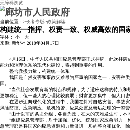
无障碍浏览
当前位置：
>
长者专版
>
政策解读
构建统一指挥、权责一致、权威高效的国
字体：
小
大
来源: 新华社
2018年04月17日
4月16日，中华人民共和国应急管理部正式挂牌。此次挂
能力和治理体系的现代化建设，将起到重要的作用。
整合救援力量，构建统一体系
我国是自然灾害和事故灾难最为严重的国家之一，灾害种类
国。
“当代社会发展有新的特点和规律，为了适应这样的特点和
更加稳定，但一些人的心理比较脆弱；财富更加集中，但人口密
在逐步迈向现代化的过程中，我国在针对自然灾害、事故灾
风险防控、应急响应、危机预警、应急处置及善后处理的一整套
“由于以前的条块分组，各自为政，在大的灾难发生时，不
“组建应急管理部，对于加强、优化、统筹国家应急能力，
急管理部是将国家的应急资源和力量做进一步的整合和优化，除