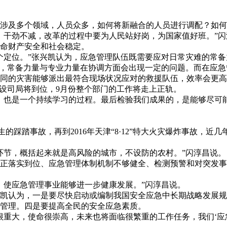
，涉及多个领域，人员众多，如何将新融合的人员进行调配？如
、干劲不减，改革的过程中要为人民站好岗，为国家值好班。”
命财产安全和社会稳定。
个定位。”张兴凯认为，应急管理队伍既需要应对日常灾难的常
象，常备力量与专业力量在协调方面会出现一定的问题。而在应急
同的灾害能够派出最符合现场状况应对的救援队伍，效率会更高
内设司局将到位，9月份整个部门的工作将走上正轨。
，也是一个持续学习的过程。最后检验我们成果的，是能够尽可
外滩发生的踩踏事故，再到2016年天津“8·12”特大火灾爆炸事
环节，概括起来就是高风险的城市，不设防的农村。”闪淳昌说。
正落实到位、应急管理体制机制不够健全、检测预警和对突发事
，使应急管理事业能够进一步健康发展。”闪淳昌说。
凯认为，一是要尽快启动或编制我国安全应急中长期战略发展规
管理。四是要提高全民的安全应急素质。
很重大，使命很崇高，未来也将面临很繁重的工作任务，我们‘应