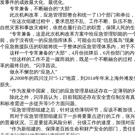
发事件的成效最大化、最优化。
专常兼备，不断融合的“大部”
此次机构改革，应急管理部整合和统一了13个部门和单位
“在这次组建过程中，要求思想不乱、工作不断、队伍不散
自然灾害和事故灾难时，依然在履行自己的职责，保障人民的生
“专常兼备，这是此次机构改革方案中给应急管理职能的一
前，由于没有统一的应急指挥体系，可能会出现“信息孤岛”现
个应急救援队伍的职能将统一于整体的应急管理体系内，对于不
这样一个专常兼备的“大部”，4月份挂牌后，6月份部门的
“但这样的工作不是一蹴而就的，既是一个不断融合的过程
革的最终目的。”闪淳昌说。
做永不懈怠的“应急人”
从2008年的四川汶川“5·12”地震，到2014年年末上海
损失。
“作为发展中国家，我们的应急管理基础还存在一定薄弱的
除此之外，闪淳昌认为，目前我国还存在安全责任制没有真
和标准需进一步提升等5个方面问题。
“应急管理部组建之后，针对这些薄弱环节，应该不断加强
而对于应急管理部组建后下一步将要重点进行的工作，张兴
的普遍状况。三是要提高风险分析、分级工作的速度，加强对应
“作为新组建的、保障老百姓生命和财产安全的部门，责任