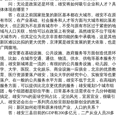
问：无论是政策还是环境，雄安将如何吸引企业和人才？具
体体现在哪里？
答：在这之前国家批复的新区基本都在大城市。雄安不在原
有市区，在产业基础、社会服务和人才等方面与大城市相比落差
较大，但正因为不在原有城市中，不受与原有市区过于紧密的地
域与人口关联，恰恰可以在政策上有突破。虽然雄安不位于现有
大城市内，但其定位为北京非首都功能的集中承载地，这是其他
新区难以比拟的更大优势，京津冀是雄安发展的更大依靠，也是
广阔腹地。
雄安要在基础设施、公共设施、政府服务等方面创造优质环
境。比如，在城市交通、通信、物流、供水、供电等基本服务方
面，雄安新城将是一流的；有很好的公共服务设施，幼儿园、小
学、大学、医院、文化娱乐、商业设施一应俱全，北京的优质教
育、医疗资源要落户雄安，顶尖大学的研究中心、实验室等也要
落户。在一般的公共服务水平方面，雄安不低于北京，在高端的
服务方面，可以提供比北京更优质的服务；雄安规划5个城市组
团，每个组团都是职住平衡，日常基本生活需求在十几分钟都能
搞定。雄安70%的蓝绿空间占比，淀泊风光，宜居宜业，很吸引
人。雄安还会出台一系列亮点纷呈鼓励创新创业的政策。
问：新区如何处理和原来传统产业、人口的关系？
答：雄安三县目前的GDP有200多亿元，二产从业人员20多