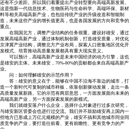
还有不少差距。所以我们着重提出产业转型要向高端高新发展。
这是指新一代信息技术、生物医药与生命科学、高端环保、新材
料等相关高端高新产业，也包括传统产业的升级改造和智能制
造，未来这些产业的增长值更高，也是各国发展的方向和竞争的
重点。
在我国北方，调整产业结构的任务很重。建设好雄安，通过
发展高端高新产业，通过体制机制创新，打造雄安质量，对优化
京津冀产业结构，调整北方产业布局，探索人口密集地区优化开
发模式、培育推动高质量发展都具有重大现实意义。
可以预计，高端高新产业是未来中国经济的动力引擎，这也
是雄安的主体。未来雄安，70%-80%的贡献都会来自高端高新产
业。
问：如何理解雄安的示范作用？
答：雄安的意义在于，能够在中国不沿海不靠边的城市，打
造一个新时代可复制的城市样板，依靠创新驱动发展，走出一条
高质量发展新路。它的示范有两层意思，一方面发展面向未来的
高端高新产业，另一方面探索发展的新模式。
我们就雄安落户什么企业，选择什么对象进行过多次研究，
与雄安新区管委会也进行过交流。我们并不鼓励雄安再上国内一
些地方已形成上万亿元规模的产业，雄安不搞和其他城市同业同
质竞争的产业，要打造往前看、更有前瞻性、更有竞争力的产