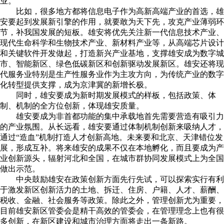
业。
比如，很多地方都将信息电子作为高新高端产业的首选，雄
安要起到发展新引擎的作用，就要敢为天下先，攻克产业薄弱环
节，补我国发展的短板。雄安将优先关注新一代信息技术产业、
现代生命科学和生物技术产业、新材料产业等，从高端芯片设计
和关键软件开发做起，打造新兴产业基地，支撑雄安成为数字城
市、智能新区、绿色低碳新区和创新驱动发展新区。雄安还将现
代服务业特别是生产性服务业作为主攻方向，为传统产业的数字
化转型提供支撑，成为京津冀的新增长极。
同时，雄安要成为新时期发展模式的样板，包括政策、体
制、机制的全方位创新，体现雄安质量。
雄安要成为非首都功能的集中承载地首先需要营造有吸引力
的产业氛围。从长远看，雄安要通过体制机制创新来吸纳人才，
通过“造血”机制打造人才创新高地。未来要和北京、天津错位发
展，形成互补。将来雄安的成果不仅在本地孵化，而且要成为产
业创新源头，辐射河北和全国，在城市群协同发展模式上为全国
做出示范。
中央鼓励雄安在政策创新方面先行先试，可以探索实行有利
于激发新区创新活力的土地、拆迁、住房、户籍、人才、薪酬、
税收、金融、社会服务等政策。除此之外，管理创新尤为重要，
目前雄安新区管委会是精干高效的管委会，在管理理念上也有很
多创新，在新区建设和城市治理方面将走出一条新路。