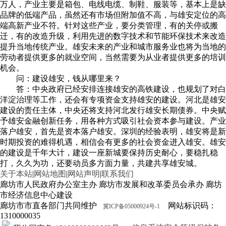
万人，产业主要是箱包、电线电缆、制鞋、服装等，基本上是缺
品牌的低端产品，虽然还有市场但附加值不高，与雄安定位的高
端高新产业不符。针对这些产业，要分类管理，有的关停或搬
迁，有的改造升级，利用先进的数字技术和节能环保技术来改造
提升当地传统产业。雄安未来的产业和城市服务业也将为当地的
劳动者提供更多的就业空间，当然需要为从业者提供更多的培训
机会。
问：建设雄安，钱从哪里来？
答：中央政府已经安排连接雄安的高铁建设，也规划了对白
洋淀治理等工作，还会有专项资金支持雄安的建设。河北是雄安
建设的责任主体，中央还将支持河北发行雄安长期债券。中央赋
予雄安金融创新任务，用各种方式吸引社会资本参与建设。产业
落户雄安，首先是资本落户雄安。深圳的经验表明，雄安将是新
时期投资的难得机遇，相信会有更多的社会资金进入雄安。雄安
的建设是千年大计，建设一座新城要保持历史耐心，要稳扎稳
打，久久为功，还要动员多方面力量，共建共享雄安城。
关于本站
|
网站地图
|
网站声明
|
联系我们
廊坊市人民政府办公室主办 廊坊市发展和改革委员会承办 廊坊
市经济信息中心建设
廊坊市市直各部门共同维护
网站标识码：
冀ICP备05000924号-1
1310000035