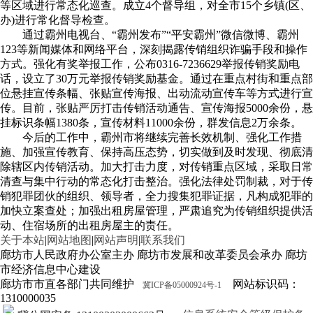
等区域进行常态化巡查。成立4个督导组，对全市15个乡镇(区、
办)进行常化督导检查。
通过霸州电视台、“霸州发布”“平安霸州”微信微博、霸州
123等新闻媒体和网络平台，深刻揭露传销组织诈骗手段和操作
方式。强化有奖举报工作，公布0316-7236629举报传销奖励电
话，设立了30万元举报传销奖励基金。通过在重点村街和重点部
位悬挂宣传条幅、张贴宣传海报、出动流动宣传车等方式进行宣
传。目前，张贴严厉打击传销活动通告、宣传海报5000余份，悬
挂标识条幅1380条，宣传材料11000余份，群发信息2万余条。
今后的工作中，霸州市将继续完善长效机制、强化工作措
施、加强宣传教育、保持高压态势，切实做到及时发现、彻底清
除辖区内传销活动。加大打击力度，对传销重点区域，采取日常
清查与集中行动的常态化打击整治。强化法律处罚制裁，对于传
销犯罪团伙的组织、领导者，全力搜集犯罪证据，凡构成犯罪的
加快立案查处；加强出租房屋管理，严肃追究为传销组织提供活
动、住宿场所的出租房屋主的责任。
关于本站
|
网站地图
|
网站声明
|
联系我们
廊坊市人民政府办公室主办 廊坊市发展和改革委员会承办 廊坊
市经济信息中心建设
廊坊市市直各部门共同维护
网站标识码：
冀ICP备05000924号-1
1310000035