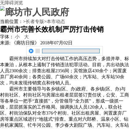
无障碍浏览
当前位置：
>
长者专版
>
本市动态
霸州市完善长效机制严厉打击传销
字体：
小
大
来源: 《廊坊日报》
2018年07月02日
霸州市持续加大对打击传销工作的高压态势，多措并举、标
本兼治，从根本上遏制了传销违法犯罪活动。目前，共出动执法
人员2300余次；排查出租屋2356间；宾馆旅店430余个；闲置废
弃厂房40余间；各类公园、广场60余次；汽车站、火车站50余
次，均未发现传销窝点和传销人员。
霸州市主要领导与各乡镇(区、办)政府、各乡镇(区、办)与
村街社区、村街社区与房屋出租者层层签订责任状，公安、工商
等各单位一把手“直接抓”，分管领导“全力抓”，形成一级抓一
级，层层抓落实的工作格局。抽调执法人员120余人，联合社
区、村街治保队对全市376个村街、社区出租房屋、闲置废弃厂
房等重点区域进行“地毯式”排查。重点对六郎桥、温泉小区、钻
井机家属院、牤牛河公园、李少春大剧院广场、汽车站、火车站