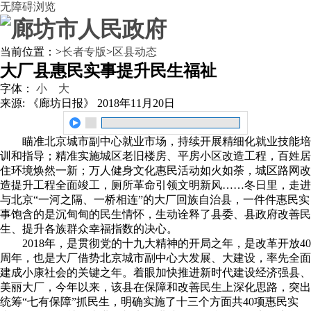
无障碍浏览
当前位置：
>
长者专版
>
区县动态
大厂县惠民实事提升民生福祉
字体：
小
大
来源: 《廊坊日报》
2018年11月20日
瞄准北京城市副中心就业市场，持续开展精细化就业技能培
训和指导；精准实施城区老旧楼房、平房小区改造工程，百姓居
住环境焕然一新；万人健身文化惠民活动如火如荼，城区路网改
造提升工程全面竣工，厕所革命引领文明新风……冬日里，走进
与北京“一河之隔、一桥相连”的大厂回族自治县，一件件惠民实
事饱含的是沉甸甸的民生情怀，生动诠释了县委、县政府改善民
生、提升各族群众幸福指数的决心。
2018年，是贯彻党的十九大精神的开局之年，是改革开放40
周年，也是大厂借势北京城市副中心大发展、大建设，率先全面
建成小康社会的关键之年。着眼加快推进新时代建设经济强县、
美丽大厂，今年以来，该县在保障和改善民生上深化思路，突出
统筹“七有保障”抓民生，明确实施了十三个方面共40项惠民实