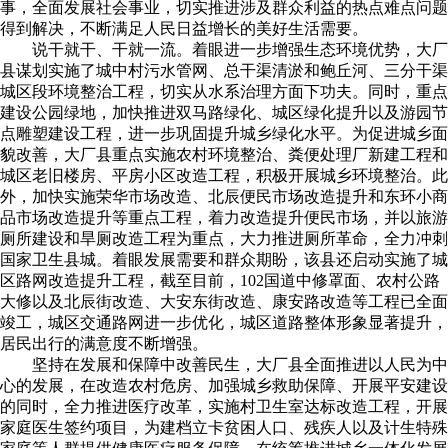
事，全面发展社会事业，切实推进涉及群众利益的热点难点问题
得到解决，不断满足人民日益增长的美好生活需要。
说干就干、干就一流。着眼进一步增强生态环境优势，大厂
县谋划实施了城中村污水管网、总干渠清淤和鲍丘河、三分干渠
城区段环境整治工程，切实从水系治理方面下功夫。同时，重点
建设公园绿地，加快推进双马路绿化、城区绿化提升以及游园节
点雕塑建设工程，进一步巩固提升城乡绿化水平。为促进城乡面
貌改善，大厂县重点实施农村环境整治、粪便处理厂新建工程和
城区老旧楼房、平房小区改造工程，积极开展城乡环境整治。此
外，加快实施荣华市场改造、北辰便民市场改造提升和东环小商
品市场改造提升等重点工程，着力改造提升便民市场，并以旅游
厕所建设和旱厕改造工程为重点，大力推进厕所革命，全力冲刺
国家卫生县城。着眼发展需要和群众期盼，该县还启动实施了城
区路网改造提升工程，截至目前，102国道中修罩面、农村公路
大修以及北辰街改造、大安东街改造、康安路改造等工程已全面
竣工，城区交通路网进一步优化，城区道路整体形象显著提升，
居民出行的满意度不断增强。
坚持在发展和保障中改善民生，大厂县全面推进以人民为中
心的发展，在改造农村危房、加强城乡救助保障、开展平安建设
的同时，全力推进医疗改革，实施村卫生室达标改造工程，开展
家庭医生签约项目，为建档立卡贫困人口、残疾人以及计生特殊