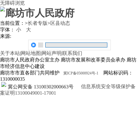
无障碍浏览
当前位置：
>
长者专版
>
区县动态
字体：
小
大
来源:
关于本站
|
网站地图
|
网站声明
|
联系我们
廊坊市人民政府办公室主办 廊坊市发展和改革委员会承办 廊坊
市经济信息中心建设
廊坊市市直各部门共同维护
网站标识码：
冀ICP备05000924号-1
1310000035
信息系统安全等级保护备
冀公网安备 13100302000663号
案证明13100049001-17001