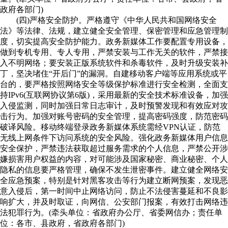
政府各部门)
(四)严格安全防护。严格遵守《中华人民共和国网络安全
法》等法律、法规，建立健全安全管理、保密管理和应急管理制
度，切实提高安全防护能力。政务新媒体工作要配置专用设备，
做到专机专用、专人专用，严禁安装与工作无关的软件，严禁接
入不明网络；要安装正版系统软件和杀毒软件，及时升级安装补
丁，坚决堵住“开后门”的漏洞。自建移动客户端等应用系统或平
台的，要严格按照网络安全等级保护标准进行安全检测，全面支
持IPv6(互联网协议第6版)，采用最新的安全技术标准设备，加强
入侵监测，同时加强日常日志审计，及时预警发现和有效应对攻
击行为。加强对账号密码的安全管理，提高密码强度，防范密码
破译风险。移动终端登录政务新媒体系统需经VPN认证，防范
无线上网条件下访问系统的安全风险。强化政务新媒体用户信息
安全保护，严禁违法获取超过服务需求的个人信息，严禁公开涉
嫌损害用户权益的内容，对可能涉及国家秘密、商业秘密、个人
隐私的信息要严格管理，确保不发生泄密事件。建立健全网络安
全应急预案，特别是针对黑客攻击等行为建立断网预案，发现恶
意入侵后，第一时间中止网络访问，防止不法侵害蔓延和不良影
响扩大，并及时取证，向网信、公安部门报案，有效打击网络违
法犯罪行为。(牵头单位：省政府办公厅、省委网信办；责任单
位：各市、县政府，省政府各部门)