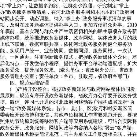
项“掌上办”，让数据多跑路、让群众少跑腿。研究制定“掌上
办”政务服务事项清单，在河北政务服务网和本地本部门政府网
站同步公开、动态调整。纳入“掌上办”政务服务事项清单的事
项，及时在政务新媒体提供办事入口，更加方便群众办事。2019
年底前，基本实现与群众生产生活密切相关的民生事项在政务新
媒体办理。统筹推进政务新媒体、政府网站、实体政务大厅的线
上线下联通、数据互联共享，依托河北政务服务网健全服务功
能，实现用户统一、业务协同、数据同源、服务同根、一次认
证、一网通办。注重创新服务模式，把握政务新媒体分众化、差
异化特点，开发微信小程序、提供办事平台移动端适配版，扩大
服务受众，提升服务效果。(牵头单位：省政府办公厅、省政务
服务管理办公室；责任单位：各市、县政府，省政府各部门)
四、规范运维管理
(一)严格开设整合。根据政务新媒体与政府网站整体协同发
展原则，规范有序开设政务新媒体。省政府办公厅要开设政务微
博、微信，连同已开通的河北政府网移动客户端构成省政府“两
微一端”政务新媒体系统。各市、县(市、区)政府和雄安新区管
委会应开设微博和微信，其他单位根据工作需要规范开设。要按
照集约节约原则统筹移动客户端等应用系统建设，可结合实际将
政务公开、政务服务、网络问政等内容纳入各地“冀云”客户端。
政务新媒体名称要简洁规范，与主办单位工作职责相关联，并在