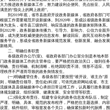
大力推进政务新媒体工作，努力建设利企便民、亮点纷呈、人民
满意的“指尖上的网上政府”。
到2019年底，省市县政府开设政务新媒体，省政府各部门可
根据工作需要规范开设新媒体。到2020年，形成以省级政务新媒
体为龙头，省市县三级协同、响应迅速的政务新媒体矩阵体系。
到2022年，政务新媒体传播力、引导力、影响力、公信力全面升
级，成为更加权威便捷的信息发布、解读回应、政民互动和办事
服务平台，形成全省政务新媒体规范发展、创新发展、融合发展
新格局。
二、明确任务职责
各级政府办公厅(室)、省政府各部门办公室分别是本地本部
门政务新媒体工作的主管单位，要严格把住政治关口，做到任务
明确、责任明确、机制清晰，杜绝因职责不清、情形不适应、管
理秩序不严谨而导致的政务舆情发生。
(一)明确建管任务。各级各部门要按照“谁开设、谁主办”原
则，明确责任领导、责任处(科)室，可依托政府网站或省、市主
流媒体及县级融媒体中心承担日常运维工作，认真履行政务新媒
体规划建设、组织保障、健康发展、安全管理等职责。
(二)强化发布责任。组建专业化的政务信息发布队伍，制定
严谨、明确、具体、规范的发布程序，严格把住主题选择、内容
设置、稿件组织、审核签发各个关口，确保紧扣新时代脉搏，围