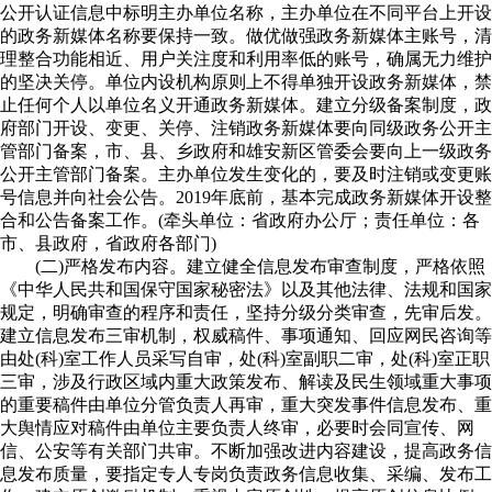
公开认证信息中标明主办单位名称，主办单位在不同平台上开设
的政务新媒体名称要保持一致。做优做强政务新媒体主账号，清
理整合功能相近、用户关注度和利用率低的账号，确属无力维护
的坚决关停。单位内设机构原则上不得单独开设政务新媒体，禁
止任何个人以单位名义开通政务新媒体。建立分级备案制度，政
府部门开设、变更、关停、注销政务新媒体要向同级政务公开主
管部门备案，市、县、乡政府和雄安新区管委会要向上一级政务
公开主管部门备案。主办单位发生变化的，要及时注销或变更账
号信息并向社会公告。2019年底前，基本完成政务新媒体开设整
合和公告备案工作。(牵头单位：省政府办公厅；责任单位：各
市、县政府，省政府各部门)
(二)严格发布内容。建立健全信息发布审查制度，严格依照
《中华人民共和国保守国家秘密法》以及其他法律、法规和国家
规定，明确审查的程序和责任，坚持分级分类审查，先审后发。
建立信息发布三审机制，权威稿件、事项通知、回应网民咨询等
由处(科)室工作人员采写自审，处(科)室副职二审，处(科)室正职
三审，涉及行政区域内重大政策发布、解读及民生领域重大事项
的重要稿件由单位分管负责人再审，重大突发事件信息发布、重
大舆情应对稿件由单位主要负责人终审，必要时会同宣传、网
信、公安等有关部门共审。不断加强改进内容建设，提高政务信
息发布质量，要指定专人专岗负责政务信息收集、采编、发布工