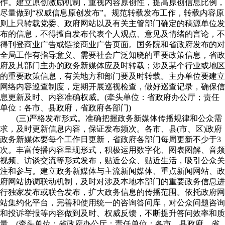
作。建立原创激励机制，重视内容原创性，提高原创信息比例，
尽量做到“权威信息原创发布”。规范转载发布工作，转载内容原
则上只转载党委、政府网站以及有关主管部门确定的稿源单位发
布的信息，不得擅自发布代表个人观点、意见及情绪的言论，不
得刊登商业广告或链接商业广告页面。国务院和省政府发布的对
全局工作有指导意义、需要社会广泛知晓的重要政策信息，省政
府及其部门主办的政务新媒体应及时转载；涉及某个行业或地区
的重要政策信息，有关地方和部门要及时转载。主办单位要建立
网络内容巡查制度，定期开展巡视检查，做好巡查记录，确保信
息更新及时、内容准确权威。(牵头单位：省政府办公厅；责任
单位：各市、县政府，省政府各部门)
(三)严格发布形式。准确把握政务新媒体传播规律和公众需
求，及时更新信息内容，保证发布频次。各市、县(市、区)政府
政务新媒体要每个工作日更新，省政府各部门每周更新不少于3
次。丰富传播内容呈现形式，积极运用数字化、图表图解、音频
视频、访谈交流等形式发布，贴近公众、贴近生活，吸引公众关
注和参与。建立政务新媒体与主流新闻媒体、重点新闻网站、政
府网站协调联动机制，及时对涉及本地本部门的重要政务信息进
行独家发布或联合发布，扩大政务信息的传播范围。依托政府网
站集约化平台，完善和使用统一的咨询答问库，对公众问题咨询
和投诉举报等内容做到及时、权威反馈，不断提升答问效率和质
量。(牵头单位：省政府办公厅；责任单位：各市、县政府，省