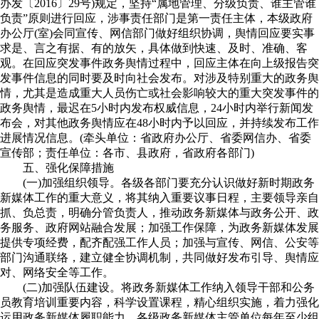
办发〔2016〕29号)规定，坚持“属地管理、分级负责、谁主管谁
负责”原则进行回应，涉事责任部门是第一责任主体，本级政府
办公厅(室)会同宣传、网信部门做好组织协调，舆情回应要实事
求是、言之有据、有的放矢，具体做到快速、及时、准确、客
观。在回应突发事件政务舆情过程中，回应主体在向上级报告突
发事件信息的同时要及时向社会发布。对涉及特别重大的政务舆
情，尤其是造成重大人员伤亡或社会影响较大的重大突发事件的
政务舆情，最迟在5小时内发布权威信息，24小时内举行新闻发
布会，对其他政务舆情应在48小时内予以回应，并持续发布工作
进展情况信息。(牵头单位：省政府办公厅、省委网信办、省委
宣传部；责任单位：各市、县政府，省政府各部门)
五、强化保障措施
(一)加强组织领导。各级各部门要充分认识做好新时期政务
新媒体工作的重大意义，将其纳入重要议事日程，主要领导亲自
抓、负总责，明确分管负责人，推动政务新媒体与政务公开、政
务服务、政府网站融合发展；加强工作保障，为政务新媒体发展
提供专项经费，配齐配强工作人员；加强与宣传、网信、公安等
部门沟通联络，建立健全协调机制，共同做好发布引导、舆情应
对、网络安全等工作。
(二)加强队伍建设。将政务新媒体工作纳入领导干部和公务
员教育培训重要内容，科学设置课程，精心组织实施，着力强化
运用政务新媒体履职能力。各级政务新媒体主管单位每年至少组