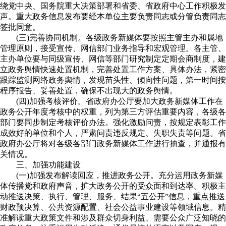
绕党中央、国务院重大决策部署和省委、省政府中心工作积极发
声。重大政务信息发布要经本单位主要负责同志或分管负责同志
签批同意。
(三)完善协同机制。各级政务新媒体要按照主管主办和属地
管理原则，接受宣传、网信部门业务指导和宏观管理。各主管、
主办单位要与同级宣传、网信等部门研究制定定期会商制度，建
立政务舆情快速处置机制，完善处置工作方案、具体办法，紧密
跟踪监测网络政务舆情，发现苗头性、倾向性问题，第一时间按
程序报告、妥善处置，确保不出现大的政务舆情。
(四)加强考核评价。省政府办公厅要加大政务新媒体工作在
政务公开年度考核中的权重，列为第三方评估重要内容，各级各
部门要同步制定考核评价办法。强化激励问责，按规定表彰工作
成效好的单位和个人，严肃问责违反规定、失职失责等问题。省
政府办公厅将对各级各部门政务新媒体工作进行抽查，并通报有
关情况。
三、加强功能建设
(一)加强发布解读回应，推进政务公开。充分运用政务新媒
体传播党和政府声音，扩大政务公开的受众面和到达率。积极主
动推送决策、执行、管理、服务、结果“五公开”信息，重点推送
财政预决算、公共资源配置、社会公益事业建设等领域信息。精
准解读重大政策文件和涉及群众切身利益、需要公众广泛知晓的