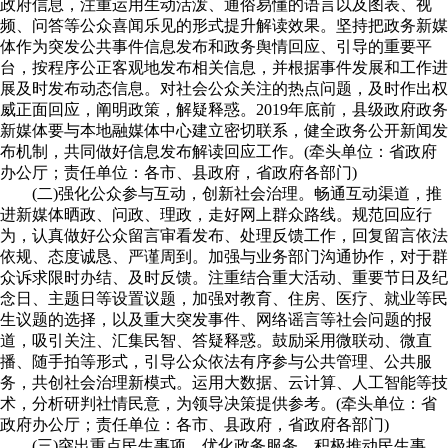
政府信息，注重运用生动活泼、通俗易懂的语言以及图表、视
频、问答等公众喜闻乐见的形式提升解读效果。坚持把政务新媒
体作为突发公共事件信息发布和政务舆情回应、引导的重要平
台，按程序公正客观地发布相关信息，并根据事件发展和工作进
展及时发布动态信息。对社会公众关注的热点问题，及时作出权
威正面回应，阐明政策，解疑释惑。2019年底前，县级政府政务
新媒体要与本地融媒体中心建立密切联系，健全政务公开新闻发
布机制，共同做好信息发布解读回应工作。(牵头单位：省政府
办公厅；责任单位：各市、县政府，省政府各部门)
(二)强化公众参与互动，创新社会治理。畅通互动渠道，推
进新媒体晒政、问政、理政，走好网上群众路线。规范回应行
为，认真做好公众留言审看发布、处理反馈工作，回复留言依法
依规、态度诚恳、严谨周到。加强与业务部门沟通协作，对于群
众诉求限时办结、及时反馈。注重结合重大活动、重要节日及纪
念日、主题日等设置议题，加强对教育、住房、医疗、就业等民
生议题的选择，以及重大突发事件、网络谣言等社会问题的报
道，吸引关注、汇集民智、答疑释惑。鼓励采用微联动、微直
播、随手拍等形式，引导公众依法有序参与公共管理、公共服
务，共创社会治理新模式。运用大数据、云计算、人工智能等技
术，分析研判社情民意，为领导决策提供参考。(牵头单位：省
政府办公厅；责任单位：各市、县政府，省政府各部门)
(三)突出重点民生事项，优化政务服务。积极推动民生事