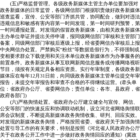
(五)严格监督管理。各级政务新媒体主管主办单位要加强对
政务新媒体的日常监管，各级网信部门根据职责做好政务新媒体
巡查监看，宣传、公安等部门齐抓共管，协同配合，做到对违法
违规信息和敏感有害内容第一时间发现，第一时间研判预警，第
一时间通报处置。对发现的假冒政务新媒体，由相关政务新媒体
主办单位举证并提出关停申请，报同级网信部门审核和主管部门
备案，同级网信部门审核后逐级上报，经省委网信办审核后上报
中央网信办处置。严禁购买“粉丝”等数据造假行为，不得强制或
变相要求群众下载使用和关注本单位政务新媒体作为办事服务的
前置条件。政务新媒体从事互联网新闻信息服务或传播网络视听
节目，须按有关规定具备相应资质。实行年审制度，各级政务新
媒体应在每年12月31日前，向同级政务新媒体主管单位提交年审
报告，未提交年审报告和审查不合格的不得继续运营。(牵头单
位：省政府办公厅、省委网信办；责任单位：各市、县政府，省
政府各部门)
(六)严格舆情处置。省政府办公厅建立健全与宣传、网信、
公安等部门的快速反应和协调联动机制，设立河北省网络舆情联
席会议制度，不断提高新媒体政务舆情收集、研判、回应实效。
对发现的新媒体政务舆情，严格按照省委、省政府关于加强舆情
处置引导工作的有关要求，特别是按照《河北省人民政府办公厅
关于在政务公开工作中进一步做好政务舆情回应的通知》(冀政