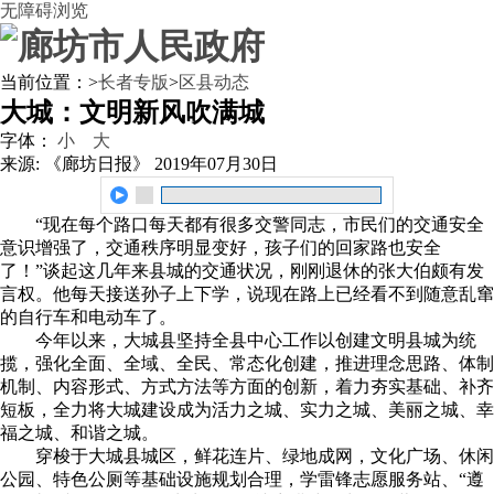
无障碍浏览
当前位置：
>
长者专版
>
区县动态
大城：文明新风吹满城
字体：
小
大
来源: 《廊坊日报》
2019年07月30日
“现在每个路口每天都有很多交警同志，市民们的交通安全
意识增强了，交通秩序明显变好，孩子们的回家路也安全
了！”谈起这几年来县城的交通状况，刚刚退休的张大伯颇有发
言权。他每天接送孙子上下学，说现在路上已经看不到随意乱窜
的自行车和电动车了。
今年以来，大城县坚持全县中心工作以创建文明县城为统
揽，强化全面、全域、全民、常态化创建，推进理念思路、体制
机制、内容形式、方式方法等方面的创新，着力夯实基础、补齐
短板，全力将大城建设成为活力之城、实力之城、美丽之城、幸
福之城、和谐之城。
穿梭于大城县城区，鲜花连片、绿地成网，文化广场、休闲
公园、特色公厕等基础设施规划合理，学雷锋志愿服务站、“遵