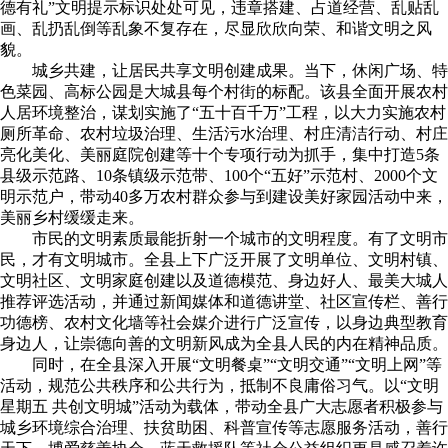
德有礼”文明提示标识处处可见，违章搭建、占道经营、乱贴乱
画、乱扔乱倒等乱象不复存在，尽显欣欣向荣、和谐文明之风
貌。
城乡共建，让居民共享文明创建成果。当下，休闲广场、特
色菜园、高标公园是大城县每个村街的标配。该县全面开展农村
人居环境整治，谋划实施了“五十百千万”工程，以大力实施农村
厕所革命、农村垃圾治理、生活污水治理、村庄清洁行动、村庄
亮化美化、美丽庭院创建等十个专项行动为抓手，集中打造5条
县级示范路、10条镇级示范带、100个“五好”示范村、2000个文
明示范户，带动40多万农村群众参与到建设美好家园活动中来，
美丽乡村缓缓走来。
市民的文明素质最能折射一个城市的文明程度。有了文明市
民，才有文明城市。全县上下广泛开展了文明单位、文明村镇、
文明社区、文明家庭创建以及道德模范、身边好人、最美大城人
推荐评选活动，并通过新闻媒体和道德讲堂、社区宣传栏、善行
功德榜、农村文化墙等社会媒介进行广泛宣传，以身边典型教育
身边人，让崇德向善的文明新风成为全县人民的内在精神品质。
同时，在全县深入开展“文明餐桌”“文明交通”“文明上网”等
活动，规范公共秩序和公共行为，抵制不良庸俗习气。以“文明
星期五 共创文明城”活动为载体，带动全县广大志愿者积极参与
城乡环境综合治理、扶贫助困、科普宣传等志愿服务活动，善行