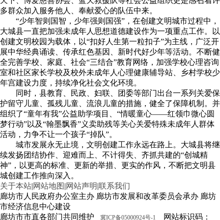
天下、博爱慈善协会、蓝天救援队等社会公益组织更是感召着许
多群众加入服务他人、奉献爱心的队伍中来。
“少年智则国智，少年强则国强”，在创建文明城市过程中，
大城县一直把加强未成年人思想道德建设作为一项重点工作。以
创建文明校园为载体，以“扣好人生第一粒扣子”为主线，广泛开
展中华经典诵读、传承红色基因、新时代好少年等活动。不断健
全完善学校、家庭、社会“三结合”教育网络，加强学校心理咨询
室和社区家长学校及校外未成年人心理健康辅导站、乡村学校少
年宫建设力度，持续净化社会文化环境。
同时，县教育、民政、妇联、团委等部门出台一系列关爱保
护留守儿童、孤残儿童、流浪儿童的措施，健全了保障机制。并
组织了“童年有我”公益助学项目、“情暖童心——红领巾微心圆
梦行动”以及“翰墨飘香”义卖助残等关心关爱特殊未成年人群体
活动，力争不让一个孩子“掉队”。
城市发展永无止境，文明创建工作永远在路上。大城县将继
续发扬团结协作、迎难而上、不计得失、齐抓共建的“创城精
神”，以更高的标准、更新的举措、更实的作风，不断把文明县
城创建工作推向深入。
关于本站
|
网站地图
|
网站声明
|
联系我们
廊坊市人民政府办公室主办 廊坊市发展和改革委员会承办 廊坊
市经济信息中心建设
廊坊市市直各部门共同维护
网站标识码：
冀ICP备05000924号-1