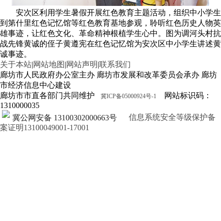
安次区利用学生暑假开展红色教育主题活动，组织中小学生
到第什里红色记忆馆等红色教育基地参观，聆听红色历史人物英
雄事迹，让红色文化、革命精神根植学生心中。图为调河头村抗
战先锋黄诚的侄子黄遵宪在红色记忆馆为安次区中小学生讲述黄
诚事迹。
关于本站
|
网站地图
|
网站声明
|
联系我们
廊坊市人民政府办公室主办 廊坊市发展和改革委员会承办 廊坊
市经济信息中心建设
廊坊市市直各部门共同维护
网站标识码：
冀ICP备05000924号-1
1310000035
信息系统安全等级保护备
冀公网安备 13100302000663号
案证明13100049001-17001