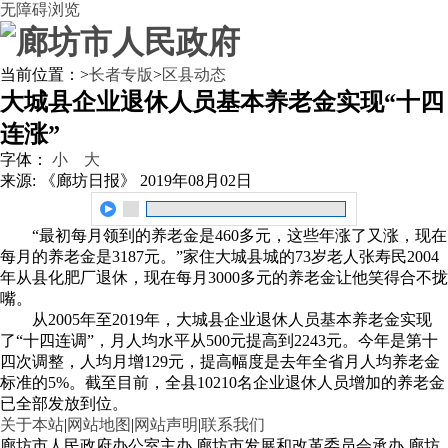
无障碍浏览
当前位置：
>
长者专版
>
区县动态
大城县企业退休人员基本养老金实现“十四
连涨”
字体：
小
大
来源: 《廊坊日报》
2019年08月02日
“最初每月领到的养老金是460多元，这些年涨了又涨，现在
每月的养老金是3187元。”家住大城县城的73岁老人张寿民2004
年从县化肥厂退休，现在每月3000多元的养老金让他笑得合不拢
嘴。
从2005年至2019年，大城县企业退休人员基本养老金实现
了“十四连调”，月人均水平从500元提高到2243元。今年是第十
四次调整，人均月增129元，提高幅度是去年全省月人均养老金
标准的5%。截至目前，全县10210名企业退休人员增加的养老金
已全部发放到位。
关于本站
|
网站地图
|
网站声明
|
联系我们
廊坊市人民政府办公室主办 廊坊市发展和改革委员会承办 廊坊